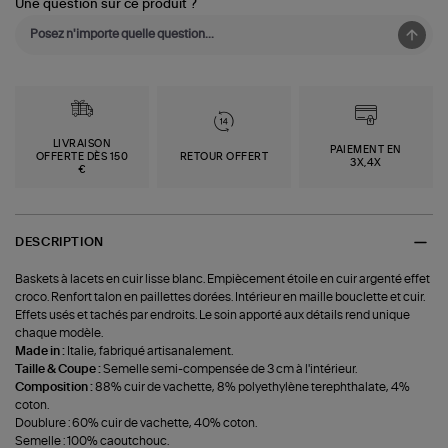
Une question sur ce produit ?
LIVRAISON
PAIEMENT EN
OFFERTE DÈS 150
RETOUR OFFERT
3X,4X
€
DESCRIPTION
Baskets à lacets en cuir lisse blanc. Empiècement étoile en cuir argenté effet
croco. Renfort talon en paillettes dorées. Intérieur en maille bouclette et cuir.
Effets usés et tachés par endroits. Le soin apporté aux détails rend unique
chaque modèle.
Made in :
Italie, fabriqué artisanalement.
Taille & Coupe :
Semelle semi-compensée de 3 cm à l'intérieur.
Composition :
88% cuir de vachette, 8% polyethylène terephthalate, 4%
coton.
Doublure : 60% cuir de vachette, 40% coton.
Semelle : 100% caoutchouc.