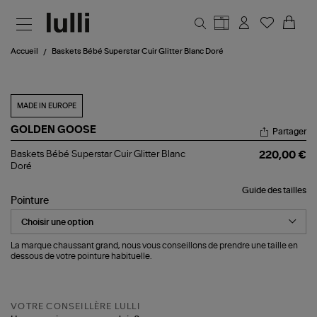
Aller au contenu principal
Accueil
Baskets Bébé Superstar Cuir Glitter Blanc Doré
MADE IN EUROPE
GOLDEN GOOSE
Partager
Baskets
Baskets Bébé Superstar Cuir Glitter Blanc
220,00 €
Bébé
Doré
Superstar
Cuir
Guide des tailles
Glitter
Pointure
Blanc
Doré
La marque chaussant grand, nous vous conseillons de prendre une taille en
dessous de votre pointure habituelle.
VOTRE CONSEILLÈRE LULLI