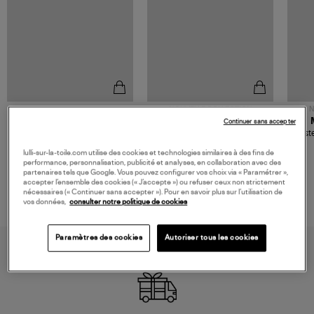
NOUVELLE COLLECTION
N
JEROME DREYFUSS
TORAL
Continuer sans accepter
Sac Bobi S Cuir Lamé
Mocassins Killian Sport
Veste
Champagne
Mousse
480,00 €
189,00 €
lulli-sur-la-toile.com utilise des cookies et technologies similaires à des fins de
performance, personnalisation, publicité et analyses, en collaboration avec des
partenaires tels que Google. Vous pouvez configurer vos choix via « Paramétrer »,
accepter l’ensemble des cookies (« J’accepte ») ou refuser ceux non strictement
nécessaires (« Continuer sans accepter »). Pour en savoir plus sur l’utilisation de
vos données,
consulter notre politique de cookies
Paramètres des cookies
Autoriser tous les cookies