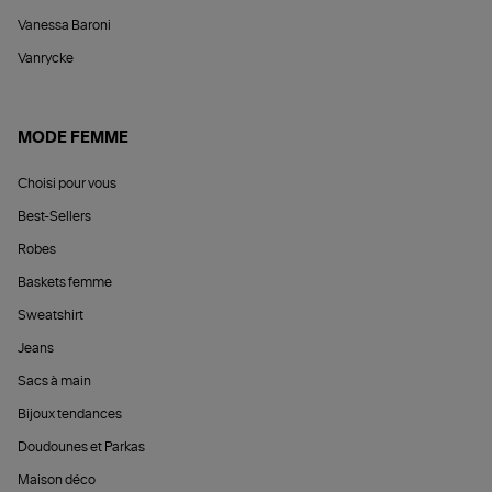
Vanessa Baroni
Vanrycke
MODE FEMME
Choisi pour vous
Best-Sellers
Robes
Baskets femme
Sweatshirt
Jeans
Sacs à main
Bijoux tendances
Doudounes et Parkas
Maison déco