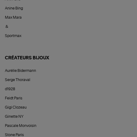
Anine Bing
Max Mara
&
Sportmax
CRÉATEURS BIJOUX
Aurélie Bidermann
Serge Thoraval
d1928
Feidt Paris
Gigi Clozeau
Ginette NY
Pascale Monvoisin
Stone Paris