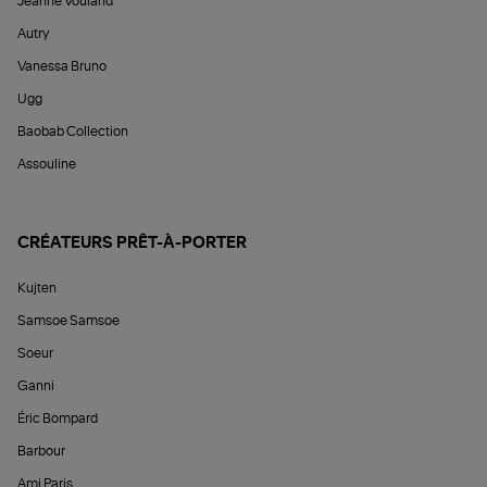
Jeanne Vouland
Autry
Vanessa Bruno
Ugg
Baobab Collection
Assouline
CRÉATEURS PRÊT-À-PORTER
Kujten
Samsoe Samsoe
Soeur
Ganni
Éric Bompard
Barbour
Ami Paris