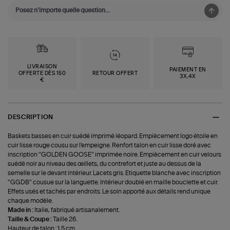
LIVRAISON
PAIEMENT EN
OFFERTE DÈS 150
RETOUR OFFERT
3X,4X
€
DESCRIPTION
Baskets basses en cuir suédé imprimé léopard. Empiècement logo étoile en
cuir lisse rouge cousu sur l'empeigne. Renfort talon en cuir lisse doré avec
inscription "GOLDEN GOOSE" imprimée noire. Empiècement en cuir velours
suédé noir au niveau des œillets, du contrefort et juste au dessus de la
semelle sur le devant intérieur. Lacets gris. Etiquette blanche avec inscription
"GGDB" cousue sur la languette. Intérieur doublé en maille bouclette et cuir.
Effets usés et tachés par endroits. Le soin apporté aux détails rend unique
chaque modèle.
Made in :
Italie, fabriqué artisanalement.
Taille & Coupe :
Taille 26.
Hauteur de talon : 1,5 cm.