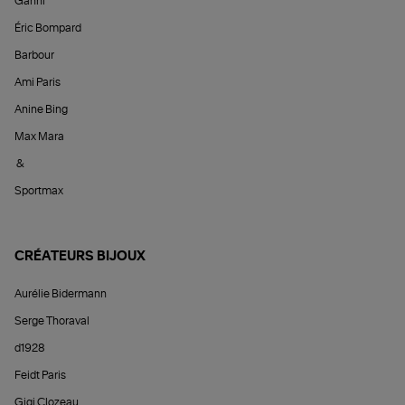
Ganni
Éric Bompard
Barbour
Ami Paris
Anine Bing
Max Mara
&
Sportmax
CRÉATEURS BIJOUX
Aurélie Bidermann
Serge Thoraval
d1928
Feidt Paris
Gigi Clozeau