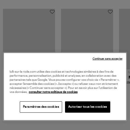
Continuer sans accepter
lulli-sur-la-toile.com utilise des cookies et technologies similaires à des fins de
NOUVELLE COLLECTION
N
performance, personnalisation, publicité et analyses, en collaboration avec des
JEROME DREYFUSS
TORAL
partenaires tels que Google. Vous pouvez configurer vos choix via « Paramétrer »,
Sac Bobi S Cuir Lamé
Mocassins Killian Sport
Veste
accepter l’ensemble des cookies (« J’accepte ») ou refuser ceux non strictement
Champagne
Mousse
480,00 €
189,00 €
nécessaires (« Continuer sans accepter »). Pour en savoir plus sur l’utilisation de
vos données,
consulter notre politique de cookies
Paramètres des cookies
Autoriser tous les cookies