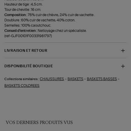
Hauteur de tige : 4,5 cm.
Tour de cheville : 16 cm.
Composition :
76% cuir de chèvre, 24% cuir de vachette .
Doublure : 60% cuir de vachette, 40% coton.
Semelles : 100% caoutchouc.
Conseil d'entretien :
Nettoyage chez un spécialiste.
(ref-GJF00101F00331981797)
LIVRAISON ET RETOUR
DISPONIBILITÉ BOUTIQUE
-
-
-
CHAUSSURES
BASKETS
BASKETS BASSES
Collections similaires :
BASKETS COLOREES
VOS DERNIERS PRODUITS VUS