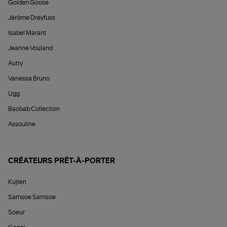
Golden Goose
Jérôme Dreyfuss
Isabel Marant
Jeanne Vouland
Autry
Vanessa Bruno
Ugg
Baobab Collection
Assouline
CRÉATEURS PRÊT-À-PORTER
Kujten
Samsoe Samsoe
Soeur