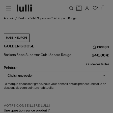
Aller au contenu principal
Accueil
Baskets Bébé Superstar Cuir Léopard Rouge
MADE IN EUROPE
GOLDEN GOOSE
Partager
Baskets
Baskets Bébé Superstar Cuir Léopard Rouge
240,00 €
Bébé
Superstar
Guide des tailles
Cuir
Pointure
Léopard
Rouge
La marque chaussant grand, nous vous conseillons de prendre une taille en
dessous de votre pointure habituelle.
VOTRE CONSEILLÈRE LULLI
Une question sur ce produit ?