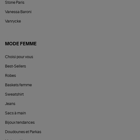
Stone Paris
Vanessa Baroni
Vanrycke
MODE FEMME
Choisi pour vous
Best-Sellers
Robes
Baskets femme
Sweatshirt
Jeans
Sacs à main
Bijoux tendances
Doudounes et Parkas