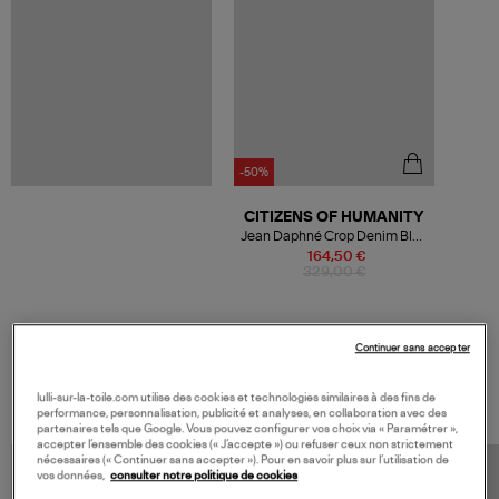
-50%
CITIZENS OF HUMANITY
Jean Daphné Crop Denim Bleu
Mirage
164,50 €
329,00 €
Continuer sans accepter
VOS DERNIERS PRODUITS VUS
lulli-sur-la-toile.com utilise des cookies et technologies similaires à des fins de
performance, personnalisation, publicité et analyses, en collaboration avec des
partenaires tels que Google. Vous pouvez configurer vos choix via « Paramétrer »,
accepter l’ensemble des cookies (« J’accepte ») ou refuser ceux non strictement
nécessaires (« Continuer sans accepter »). Pour en savoir plus sur l’utilisation de
vos données,
consulter notre politique de cookies