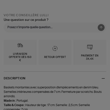
VOTRE CONSEILLÈRE LULLI
Une question sur ce produit ?
LIVRAISON
PAIEMENT EN
OFFERTE DÈS 150
RETOUR OFFERT
3X,4X
€
DESCRIPTION
Baskets montantes avec superposition d'empiècements en denim bleu.
Semelles intérieures compensées de 7 cm. Fermeture par scratchs. Bouts
arrondis.
Made in :
Portugal.
Taille & Coupe :
Hauteur de tige : 17 cm. Semelle : 2,5 cm. Semelle
compensée : 7 cm.