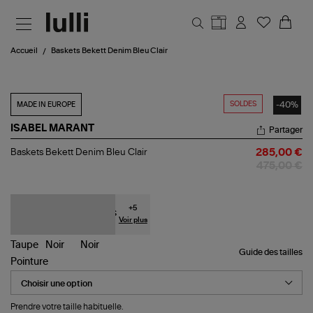
Aller au contenu principal
Accueil
Baskets Bekett Denim Bleu Clair
SOLDES
-40%
MADE IN EUROPE
ISABEL MARANT
Partager
Baskets
Baskets Bekett Denim Bleu Clair
285,00 €
Bekett
475,00 €
Denim
Bleu
Clair
+
5
Voir plus
Guide des tailles
Pointure
Prendre votre taille habituelle.