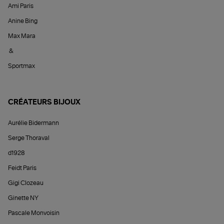
Ami Paris
Anine Bing
Max Mara
&
Sportmax
CRÉATEURS BIJOUX
Aurélie Bidermann
Serge Thoraval
d1928
Feidt Paris
Gigi Clozeau
Ginette NY
Pascale Monvoisin