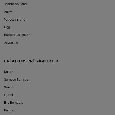
Jeanne Vouland
Autry
Vanessa Bruno
Ugg
Baobab Collection
Assouline
CRÉATEURS PRÊT-À-PORTER
Kujten
Samsoe Samsoe
Soeur
Ganni
Éric Bompard
Barbour