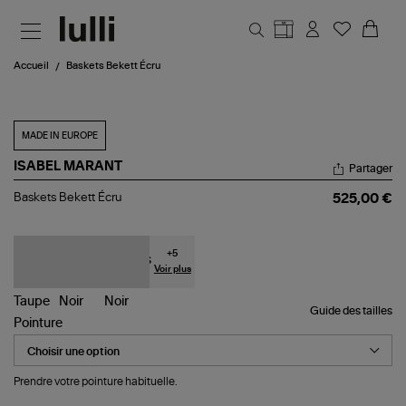
Aller au contenu principal
Accueil
Baskets Bekett Écru
MADE IN EUROPE
ISABEL MARANT
Partager
Baskets
Baskets Bekett Écru
525,00 €
Bekett
Écru
+
5
Voir plus
Guide des tailles
Pointure
Prendre votre pointure habituelle.