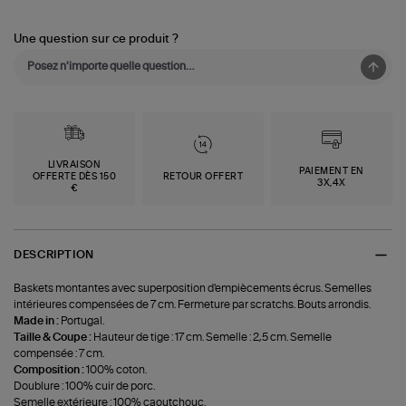
Une question sur ce produit ?
LIVRAISON
PAIEMENT EN
OFFERTE DÈS 150
RETOUR OFFERT
3X,4X
€
DESCRIPTION
Baskets montantes avec superposition d'empiècements écrus. Semelles
intérieures compensées de 7 cm. Fermeture par scratchs. Bouts arrondis.
Made in :
Portugal.
Taille & Coupe :
Hauteur de tige : 17 cm. Semelle : 2,5 cm. Semelle
compensée : 7 cm.
Composition :
100% coton.
Doublure : 100% cuir de porc.
Semelle extérieure : 100% caoutchouc.