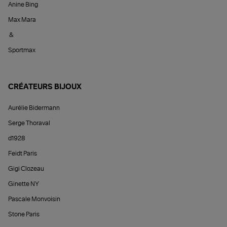
Anine Bing
Max Mara
&
Sportmax
CRÉATEURS BIJOUX
Aurélie Bidermann
Serge Thoraval
d1928
Feidt Paris
Gigi Clozeau
Ginette NY
Pascale Monvoisin
Stone Paris