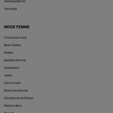
Vanessa Baroni
Vanrycke
MODE FEMME
Choisi pour vous
Best-Sellers
Robes
Baskets femme
Sweatshirt
Jeans
Sacs à main
Bijoux tendances
Doudounes et Parkas
Maison déco