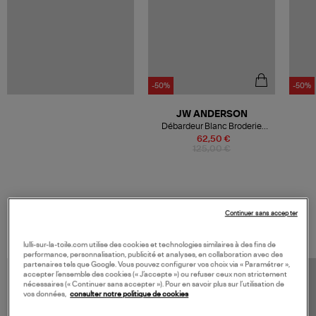
-50%
-50%
JW ANDERSON
Débardeur Blanc Broderie
Ancre
62,50 €
125,00 €
VOS DERNIERS PRODUITS VUS
Continuer sans accepter
lulli-sur-la-toile.com utilise des cookies et technologies similaires à des fins de
performance, personnalisation, publicité et analyses, en collaboration avec des
partenaires tels que Google. Vous pouvez configurer vos choix via « Paramétrer »,
accepter l’ensemble des cookies (« J’accepte ») ou refuser ceux non strictement
nécessaires (« Continuer sans accepter »). Pour en savoir plus sur l’utilisation de
vos données,
consulter notre politique de cookies