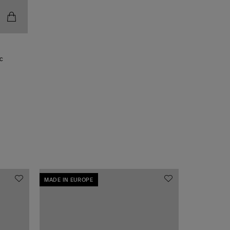
nc
MADE IN EUROPE
MADE IN EU