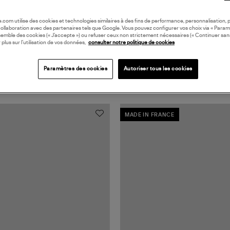
oile.com utilise des cookies et technologies similaires à des fins de performance, personnalisation, p
collaboration avec des partenaires tels que Google. Vous pouvez configurer vos choix via « Param
semble des cookies (« J’accepte ») ou refuser ceux non strictement nécessaires (« Continuer san
 plus sur l’utilisation de vos données,
consulter notre politique de cookies
Paramètres des cookies
Autoriser tous les cookies
MADE IN FRANCE