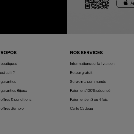
PROPOS
NOS SERVICES
 boutiques
Informations sur la livraison
est Lulli ?
Retour gratuit
 garanties
Suivre ma commande
 garanties Bijoux
Paiement 100% sécurisé
 offres & conditions
Paiement en 3 ou 4 fois
offres d'emploi
Carte Cadeau