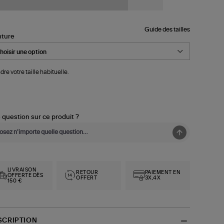
Guide des tailles
nture
dre votre taille habituelle.
 question sur ce produit ?
LIVRAISON
RETOUR
PAIEMENT EN
OFFERTE DÈS
OFFERT
3X,4X
150 €
SCRIPTION