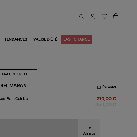
TENDANCES
VALISE D'ÉTÉ
LAST CHANCE
MADE IN EUROPE
ABEL MARANT
Partager
kets
ets Beth Cuir Noir
210,00 €
th
r
350,00 €
r
+
2
Voir plus