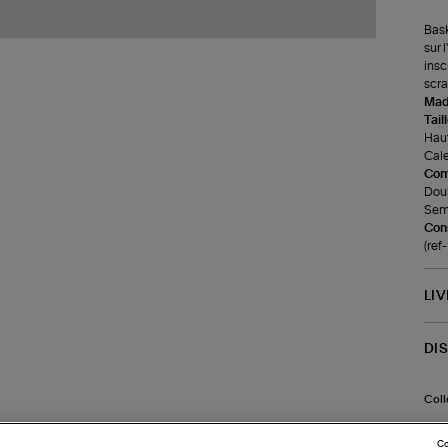
Bask
sur 
insc
scra
Made
Tail
Haut
Cale
Com
Doub
Seme
Cons
(re
LI
DI
Coll
Co