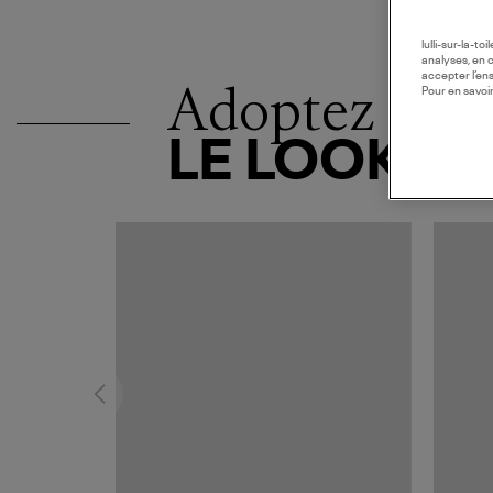
lulli-sur-la-t
analyses, en 
accepter l’en
Adoptez
Pour en savoir
LE LOOK