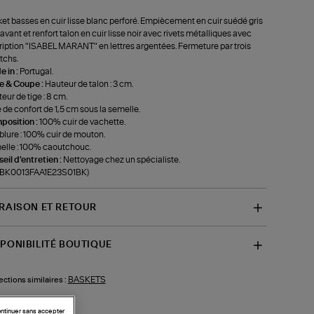
et basses en cuir lisse blanc perforé. Empiècement en cuir suédé gris
l'avant et renfort talon en cuir lisse noir avec rivets métalliques avec
ription "ISABEL MARANT" en lettres argentées. Fermeture par trois
tchs.
 in :
Portugal.
le & Coupe :
Hauteur de talon : 3 cm.
eur de tige : 8 cm.
 de confort de 1,5 cm sous la semelle.
position :
100% cuir de vachette.
lure : 100% cuir de mouton.
lle : 100% caoutchouc.
eil d'entretien :
Nettoyage chez un spécialiste.
f-BK0013FAA1E23S01BK)
VRAISON ET RETOUR
SPONIBILITÉ BOUTIQUE
BASKETS
ections similaires :
ntinuer sans accepter