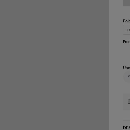
Poi
Pren
Une
DE