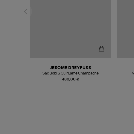
T
JEROME DREYFUSS
k
Sac Bobi S Cuir Lamé Champagne
M
480,00 €