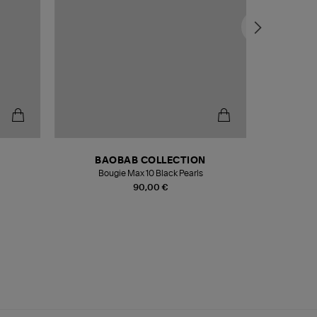
BAOBAB COLLECTION
Bougie Max 10 Black Pearls
Paréo Fou
90,00 €