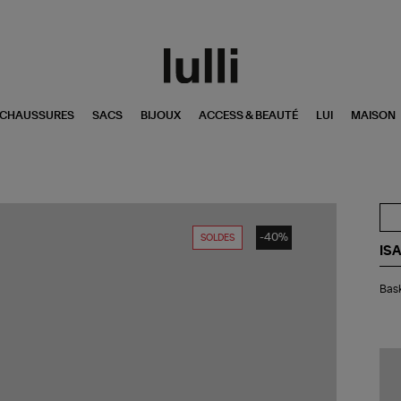
CHAUSSURES
SACS
BIJOUX
ACCESS & BEAUTÉ
LUI
MAISON
-40%
SOLDES
IS
Bas
Bask
Be
Cui
Noi