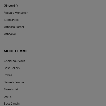
Ginette NY
Pascale Monvoisin
Stone Paris
Vanessa Baroni
Vanrycke
MODE FEMME
Choisi pour vous
Best-Sellers
Robes
Baskets femme
Sweatshirt
Jeans
Sacs à main