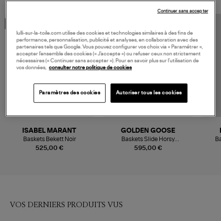
Continuer sans accepter
MADE IN EUROPE
MADE IN EUROPE
lulli-sur-la-toile.com utilise des cookies et technologies similaires à des fins de
performance, personnalisation, publicité et analyses, en collaboration avec des
partenaires tels que Google. Vous pouvez configurer vos choix via « Paramétrer »,
accepter l’ensemble des cookies (« J’accepte ») ou refuser ceux non strictement
nécessaires (« Continuer sans accepter »). Pour en savoir plus sur l’utilisation de
vos données,
consulter notre politique de cookies
Paramètres des cookies
Autoriser tous les cookies
ISABEL MARANT
GOLDEN GOOSE
Baskets Bekett Noir
Baskets Slide Horsy
B
Maculated/Beige/Antracite
525,00 €
595,00 €
VOS DERNIERS PRODUITS VUS