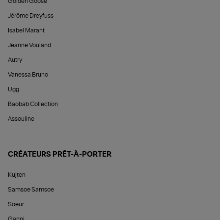
Golden Goose
Jérôme Dreyfuss
Isabel Marant
Jeanne Vouland
Autry
Vanessa Bruno
Ugg
Baobab Collection
Assouline
CRÉATEURS PRÊT-À-PORTER
Kujten
Samsoe Samsoe
Soeur
Ganni