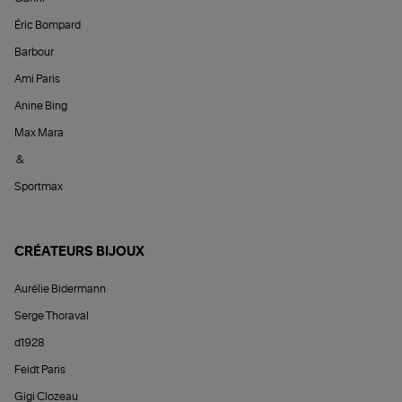
Éric Bompard
Barbour
Ami Paris
Anine Bing
Max Mara
&
Sportmax
CRÉATEURS BIJOUX
Aurélie Bidermann
Serge Thoraval
d1928
Feidt Paris
Gigi Clozeau