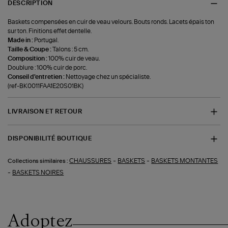
DESCRIPTION
Baskets compensées en cuir de veau velours. Bouts ronds. Lacets épais ton
sur ton. Finitions effet dentelle.
Made in :
Portugal.
Taille & Coupe :
Talons : 5 cm.
Composition :
100% cuir de veau.
Doublure : 100% cuir de porc.
Conseil d'entretien :
Nettoyage chez un spécialiste.
(ref-BK0011FAA1E20S01BK)
LIVRAISON ET RETOUR
DISPONIBILITÉ BOUTIQUE
-
-
CHAUSSURES
BASKETS
BASKETS MONTANTES
Collections similaires :
-
BASKETS NOIRES
Adoptez