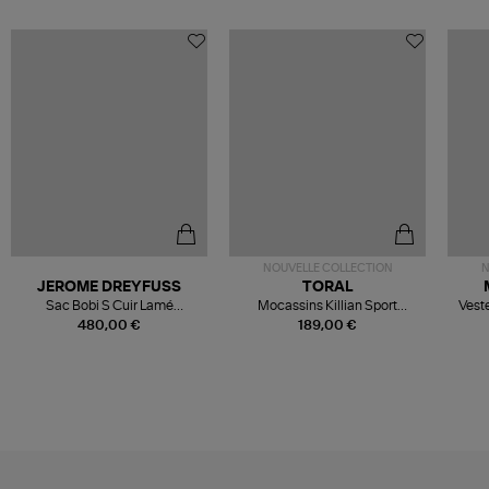
NOUVELLE COLLECTION
N
JEROME DREYFUSS
TORAL
Sac Bobi S Cuir Lamé
Mocassins Killian Sport
Veste
Champagne
Mousse
480,00 €
189,00 €