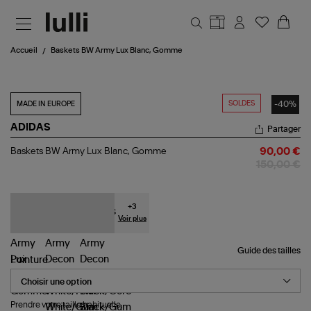
Aller au contenu principal
Accueil
Baskets BW Army Lux Blanc, Gomme
SOLDES
-40%
MADE IN EUROPE
ADIDAS
Partager
Baskets
Baskets BW Army Lux Blanc, Gomme
90,00 €
BW
150,00 €
Army
Lux
Blanc,
Gomme
+
3
Voir plus
Guide des tailles
Pointure
Prendre votre taille habituelle.