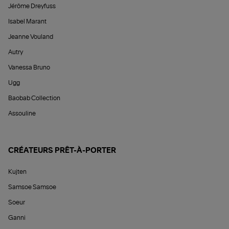
Jérôme Dreyfuss
Isabel Marant
Jeanne Vouland
Autry
Vanessa Bruno
Ugg
Baobab Collection
Assouline
CRÉATEURS PRÊT-À-PORTER
Kujten
Samsoe Samsoe
Soeur
Ganni