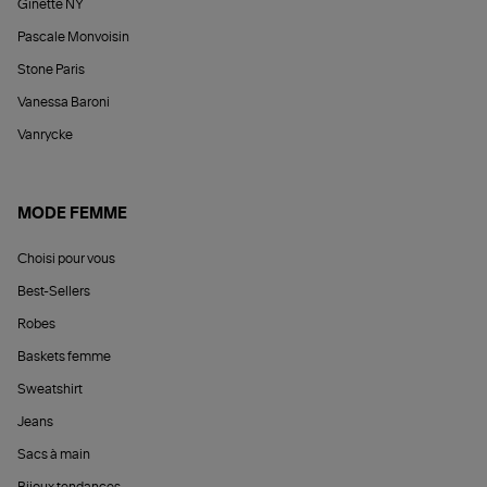
Ginette NY
Pascale Monvoisin
Stone Paris
Vanessa Baroni
Vanrycke
MODE FEMME
Choisi pour vous
Best-Sellers
Robes
Baskets femme
Sweatshirt
Jeans
Sacs à main
Bijoux tendances