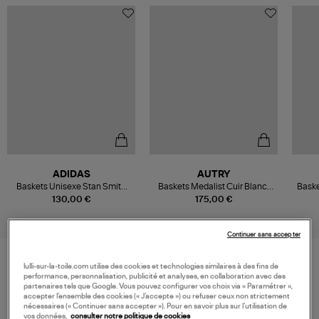
ADIDAS
AUTRY
Baskets Unisexe Stan Smith
Baskets Medalist Cuir Blanc,
Bask
Lux Clowhi Cwhite Green
Platine
130,00 €
175,00 €
Continuer sans accepter
lulli-sur-la-toile.com utilise des cookies et technologies similaires à des fins de
performance, personnalisation, publicité et analyses, en collaboration avec des
VOS DERNIERS PRODUITS VUS
partenaires tels que Google. Vous pouvez configurer vos choix via « Paramétrer »,
accepter l’ensemble des cookies (« J’accepte ») ou refuser ceux non strictement
nécessaires (« Continuer sans accepter »). Pour en savoir plus sur l’utilisation de
vos données,
consulter notre politique de cookies