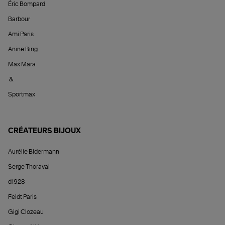
Éric Bompard
Barbour
Ami Paris
Anine Bing
Max Mara
&
Sportmax
CRÉATEURS BIJOUX
Aurélie Bidermann
Serge Thoraval
d1928
Feidt Paris
Gigi Clozeau