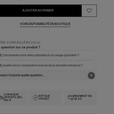
AJOUTER AU PANIER
VOIR DISPONIBILITÉ EN BOUTIQUE
RE CONSEILLÈRE LULLI
 question sur ce produit ?
Ces baskets sont-elles adaptées à un usage quotidien ?
Quelle est la composition exacte de la semelle intérieure ?
LIVRAISON
RETOUR
PAIEMENT EN
OFFERTE DÈS
OFFERT
3X,4X
150 €