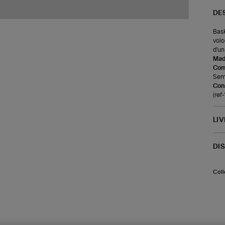
DE
Bask
volo
d'un
Made
Com
Seme
Cons
(ref
LI
DI
Coll