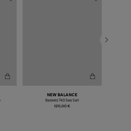
NEW BALANCE
e
Baskets 740 Sea Salt
Veste
120,00 €