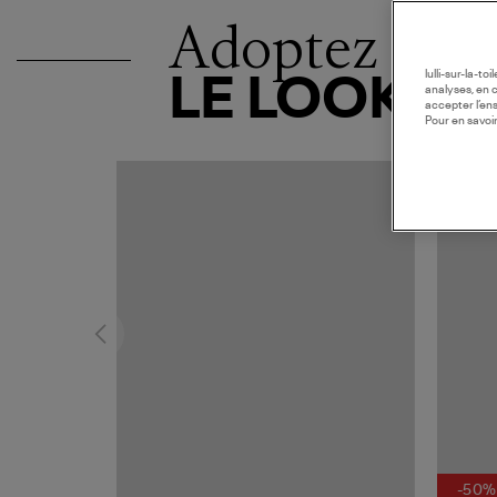
Adoptez
lulli-sur-la-t
LE LOOK
analyses, en 
accepter l’en
Pour en savoir
MADE I
-50%