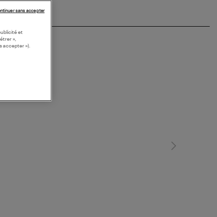
ntinuer sans accepter
ublicité et
étrer »,
s accepter »).