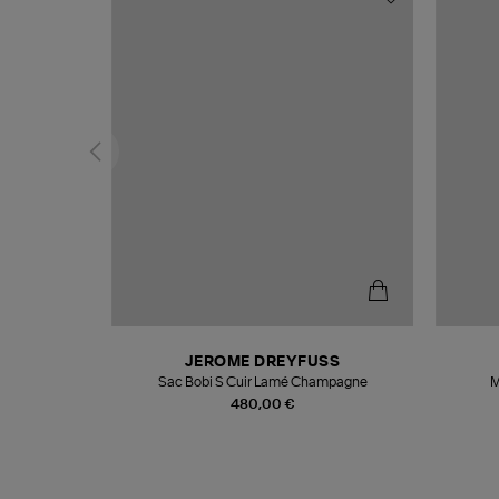
N
JEROME DREYFUSS
te
Sac Bobi S Cuir Lamé Champagne
M
480,00 €