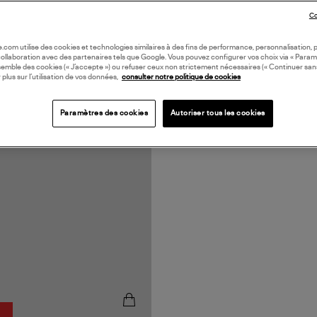
Co
oile.com utilise des cookies et technologies similaires à des fins de performance, personnalisation, p
collaboration avec des partenaires tels que Google. Vous pouvez configurer vos choix via « Param
semble des cookies (« J’accepte ») ou refuser ceux non strictement nécessaires (« Continuer san
 plus sur l’utilisation de vos données,
consulter notre politique de cookies
Paramètres des cookies
Autoriser tous les cookies
N EUROPE