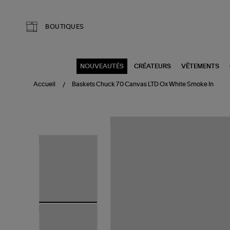
Aller au contenu principal
BOUTIQUES
NOUVEAUTÉS
CRÉATEURS
VÊTEMENTS
Accueil
Baskets Chuck 70 Canvas LTD Ox White Smoke In