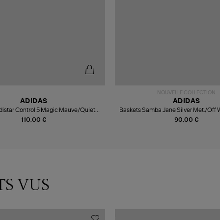
NOUVELLE COLLECTION
ADIDAS
ADIDAS
distar Control 5 Magic Mauve/Quiet
Baskets Samba Jane Silver Met./Of
Crimson/Distilled Pink
110,00 €
90,00 €
TS VUS