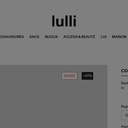
CHAUSSURES
SACS
BIJOUX
ACCESS & BEAUTÉ
LUI
MAISON
CO
-40%
SOLDES
Bas
Bas
Ch
In
70
Ca
LT
Ox
Poi
Wh
Sm
In
Pren