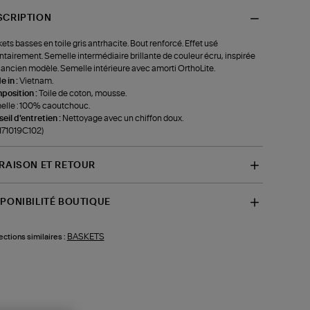
SCRIPTION
ets basses en toile gris antrhacite. Bout renforcé. Effet usé
ntairement. Semelle intermédiaire brillante de couleur écru, inspirée
 ancien modèle. Semelle intérieure avec amorti OrthoLite.
 in :
Vietnam.
position :
Toile de coton, mousse.
lle : 100% caoutchouc.
eil d'entretien :
Nettoyage avec un chiffon doux.
-171019C102)
VRAISON ET RETOUR
SPONIBILITÉ BOUTIQUE
BASKETS
ections similaires :