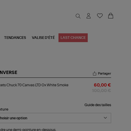
TENDANCES
VALISE D'ÉTÉ
LAST CHANCE
NVERSE
Partager
kets
kets Chuck 70 Canvas LTD Ox White Smoke
60,00 €
uck
100,00 €
nvas
D
Guide des tailles
nture
ite
oke
dre une demi-pointure en-dessous.