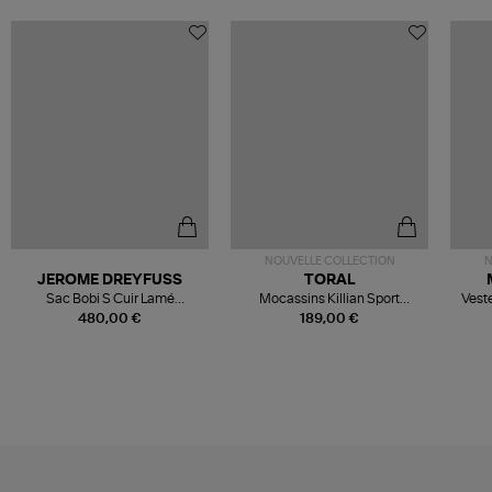
NOUVELLE COLLECTION
N
JEROME DREYFUSS
TORAL
Sac Bobi S Cuir Lamé
Mocassins Killian Sport
Veste
Champagne
Mousse
480,00 €
189,00 €