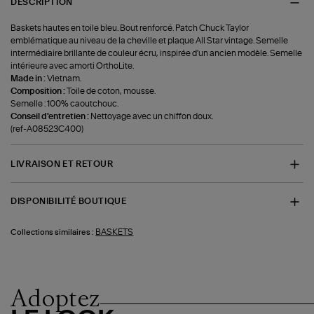
DESCRIPTION
Baskets hautes en toile bleu. Bout renforcé. Patch Chuck Taylor
emblématique au niveau de la cheville et plaque All Star vintage. Semelle
intermédiaire brillante de couleur écru, inspirée d'un ancien modèle. Semelle
intérieure avec amorti OrthoLite.
Made in :
Vietnam.
Composition :
Toile de coton, mousse.
Semelle : 100% caoutchouc.
Conseil d'entretien :
Nettoyage avec un chiffon doux.
(ref-A08523C400)
LIVRAISON ET RETOUR
DISPONIBILITÉ BOUTIQUE
BASKETS
Collections similaires :
Adoptez