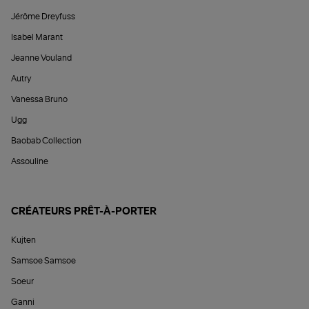
Jérôme Dreyfuss
Isabel Marant
Jeanne Vouland
Autry
Vanessa Bruno
Ugg
Baobab Collection
Assouline
CRÉATEURS PRÊT-À-PORTER
Kujten
Samsoe Samsoe
Soeur
Ganni