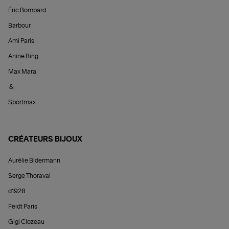
Éric Bompard
Barbour
Ami Paris
Anine Bing
Max Mara
&
Sportmax
CRÉATEURS BIJOUX
Aurélie Bidermann
Serge Thoraval
d1928
Feidt Paris
Gigi Clozeau