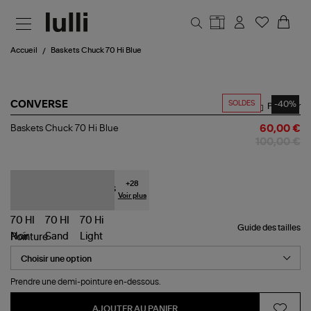
Aller au contenu principal
Accueil
Baskets Chuck 70 Hi Blue
SOLDES
-40%
CONVERSE
Partager
Baskets
Baskets Chuck 70 Hi Blue
60,00 €
Chuck
100,00 €
70
Hi
Blue
+
28
Voir plus
Guide des tailles
Pointure
Prendre une demi-pointure en-dessous.
AJOUTER AU PANIER