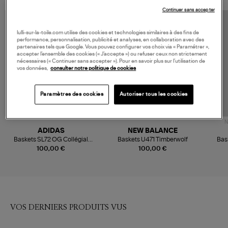
Continuer sans accepter
lulli-sur-la-toile.com utilise des cookies et technologies similaires à des fins de
performance, personnalisation, publicité et analyses, en collaboration avec des
partenaires tels que Google. Vous pouvez configurer vos choix via « Paramétrer »,
accepter l’ensemble des cookies (« J’accepte ») ou refuser ceux non strictement
nécessaires (« Continuer sans accepter »). Pour en savoir plus sur l’utilisation de
vos données,
consulter notre politique de cookies
Paramètres des cookies
Autoriser tous les cookies
N
ADIDAS
NEW BALANCE
Baskets SL72 OG Collégial
Baskets U471 Timberwolf
Bas
Vert, Lavande Pâle
M
100,00 €
100,00 €
VOS DERNIERS PRODUITS VUS