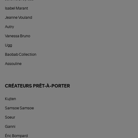
Isabel Marant
Jeanne Vouland
Autry
Vanessa Bruno
Ugg
Baobab Collection
Assouline
CRÉATEURS PRÊT-À-PORTER
Kujten
Samsoe Samsoe
Soeur
Ganni
Éric Bompard