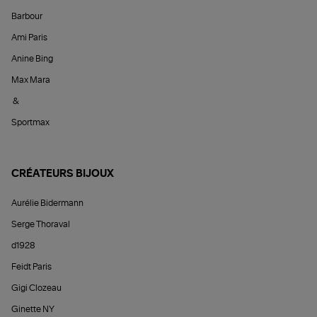
Barbour
Ami Paris
Anine Bing
Max Mara
&
Sportmax
CRÉATEURS BIJOUX
Aurélie Bidermann
Serge Thoraval
d1928
Feidt Paris
Gigi Clozeau
Ginette NY