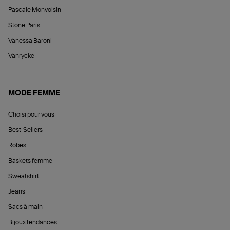
Pascale Monvoisin
Stone Paris
Vanessa Baroni
Vanrycke
MODE FEMME
Choisi pour vous
Best-Sellers
Robes
Baskets femme
Sweatshirt
Jeans
Sacs à main
Bijoux tendances