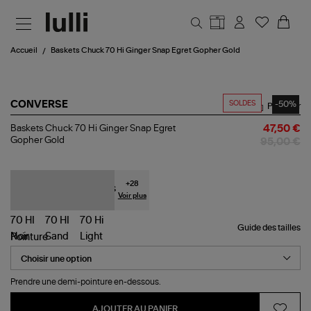
Aller au contenu principal
Accueil
Baskets Chuck 70 Hi Ginger Snap Egret Gopher Gold
SOLDES
-50%
CONVERSE
Partager
Baskets
Baskets Chuck 70 Hi Ginger Snap Egret
47,50 €
Chuck
Gopher Gold
95,00 €
70
Hi
Ginger
Snap
+
28
Egret
Voir plus
Gopher
Gold
Guide des tailles
Pointure
Prendre une demi-pointure en-dessous.
AJOUTER AU PANIER