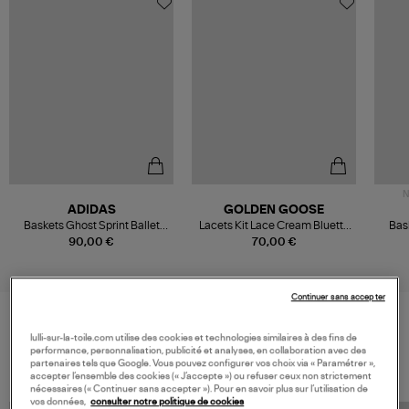
N
ADIDAS
GOLDEN GOOSE
Baskets Ghost Sprint Ballet
Lacets Kit Lace Cream Bluette
Bas
Magic Beige/Magic
Rust
M
90,00 €
70,00 €
Beige/Gum 3
Continuer sans accepter
lulli-sur-la-toile.com utilise des cookies et technologies similaires à des fins de
VOS DERNIERS PRODUITS VUS
performance, personnalisation, publicité et analyses, en collaboration avec des
partenaires tels que Google. Vous pouvez configurer vos choix via « Paramétrer »,
accepter l’ensemble des cookies (« J’accepte ») ou refuser ceux non strictement
nécessaires (« Continuer sans accepter »). Pour en savoir plus sur l’utilisation de
vos données,
consulter notre politique de cookies