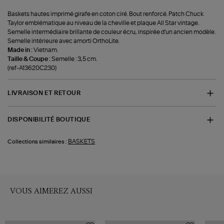
Baskets hautes imprimé girafe en coton ciré. Bout renforcé. Patch Chuck
Taylor emblématique au niveau de la cheville et plaque All Star vintage.
Semelle intermédiaire brillante de couleur écru, inspirée d'un ancien modèle.
Semelle intérieure avec amorti OrthoLite.
Made in :
Vietnam.
Taille & Coupe :
Semelle : 3,5 cm.
(ref-A13620C230)
LIVRAISON ET RETOUR
DISPONIBILITÉ BOUTIQUE
BASKETS
Collections similaires :
VOUS AIMEREZ AUSSI