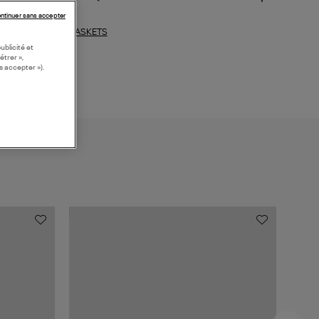
ntinuer sans accepter
BASKETS
ections similaires :
ublicité et
étrer »,
s accepter »).