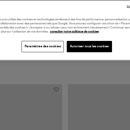
Co
Coll
oile.com utilise des cookies et technologies similaires à des fins de performance, personnalisation, p
collaboration avec des partenaires tels que Google. Vous pouvez configurer vos choix via « Param
semble des cookies (« J’accepte ») ou refuser ceux non strictement nécessaires (« Continuer san
 plus sur l’utilisation de vos données,
consulter notre politique de cookies
Paramètres des cookies
Autoriser tous les cookies