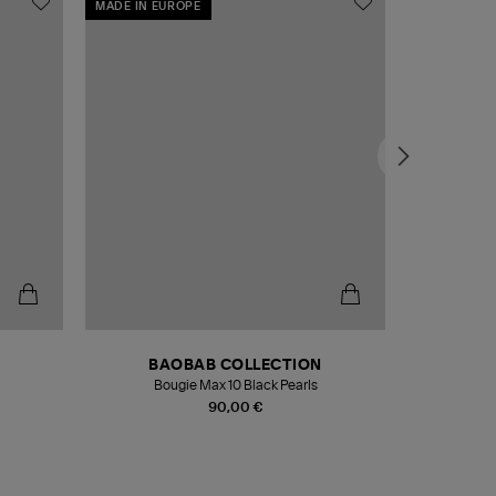
MADE IN EUROPE
MADE IN EU
BAOBAB COLLECTION
Bougie Max 10 Black Pearls
Paréo Fou
90,00 €