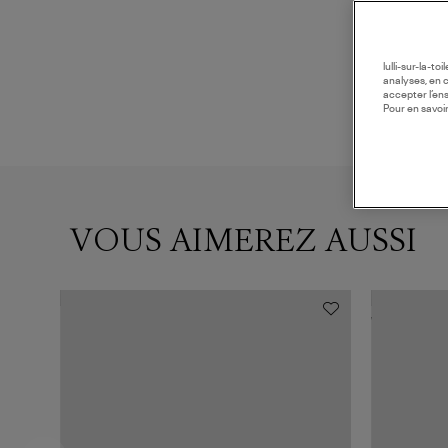
lulli-sur-la-t
analyses, en 
accepter l’en
Pour en savoir
VOUS AIMEREZ AUSSI