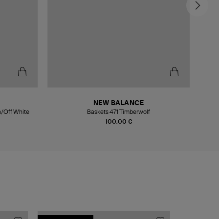
-4
NEW BALANCE
n/Off White
Baskets 471 Timberwolf
100,00 €