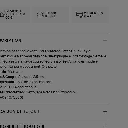
LIVRAISON
RETOUR
PAIEMENT EN
OFFERTE DÈS
OFFERT
3X,4X
150 €
SCRIPTION
ets hautes en toile verte. Bout renforcé. Patch Chuck Taylor
ématique au niveau de la cheville et plaque All Star vintage. Semelle
rmédiaire brillante de couleur écru, inspirée d'un ancien modèle.
lle intérieure avec amorti OrthoLite.
 in :
Vietnam.
le & Coupe :
Semelle : 3,5 cm.
position :
Toile de coton, mousse.
lle : 100% caoutchouc.
eil d'entretien :
Nettoyage avec un chiffon doux.
f-A09467C386)
VRAISON ET RETOUR
SPONIBILITÉ BOUTIQUE