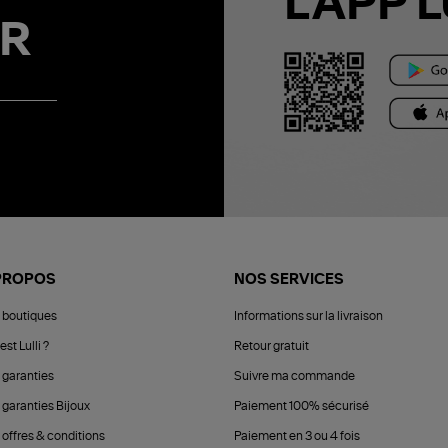
L'APP L
R
PROPOS
NOS SERVICES
 boutiques
Informations sur la livraison
est Lulli ?
Retour gratuit
 garanties
Suivre ma commande
 garanties Bijoux
Paiement 100% sécurisé
 offres & conditions
Paiement en 3 ou 4 fois