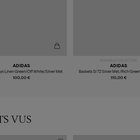
NOUVELLE COLLECTION
ADIDAS
ADIDAS
yo Linen Green/Off White/Silver Met.
Baskets Sl 72 Silver Met./Rich Gree
100,00 €
110,00 €
TS VUS