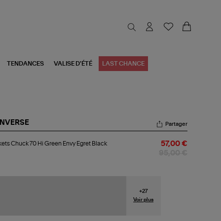
TENDANCES
VALISE D'ÉTÉ
LAST CHANCE
NVERSE
Partager
kets
ets Chuck 70 Hi Green Envy Egret Black
57,00 €
uck
95,00 €
een
vy
et
+
27
ck
Voir plus