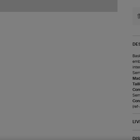
DE
Bask
embl
inte
Seme
Made
Tail
Com
Seme
Cons
(re
LI
DI