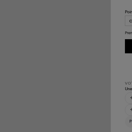
Poi
Pren
VOT
Une