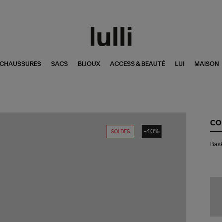
CHAUSSURES
SACS
BIJOUX
ACCESS & BEAUTÉ
LUI
MAISON
CO
-40%
SOLDES
Bas
Bask
Ch
70
Hi
Gr
En
Egr
Bla