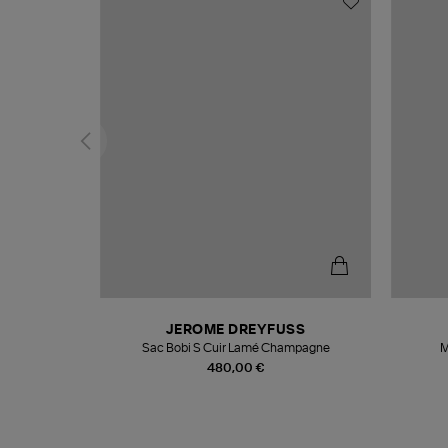
T
JEROME DREYFUSS
k
Sac Bobi S Cuir Lamé Champagne
M
480,00 €