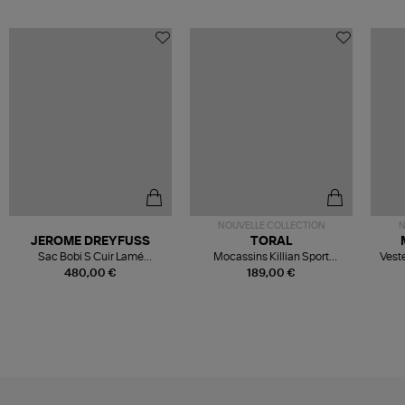
NOUVELLE COLLECTION
N
JEROME DREYFUSS
TORAL
Sac Bobi S Cuir Lamé
Mocassins Killian Sport
Veste
Champagne
Mousse
480,00 €
189,00 €