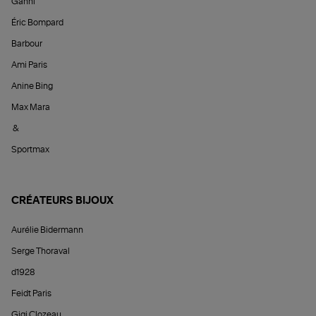
Ganni
Éric Bompard
Barbour
Ami Paris
Anine Bing
Max Mara
&
Sportmax
CRÉATEURS BIJOUX
Aurélie Bidermann
Serge Thoraval
d1928
Feidt Paris
Gigi Clozeau