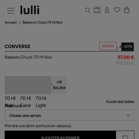
Aller au contenu principal
Accueil
Baskets Chuck 70 HI Noir
SOLDES
-40%
CONVERSE
Partager
Baskets
Baskets Chuck 70 HI Noir
57,00 €
Chuck
95,00 €
70
HI
Noir
+
28
Voir plus
Guide des tailles
Pointure
Prendre une demi-pointure en-dessous.
AJOUTER AU PANIER