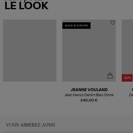
LE LOOK
MADE IN EUROPE
-50%
JEANNE VOULAND
Jean Henzo Denim Bleu Stone
Dé
240,00 €
VOUS AIMEREZ AUSSI