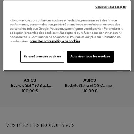
Continuer sans accepter
lulli-sur-la-toile.com utilise des cookies et technologies similaires à des fins de
performance, personnalisation, publicité et analyses, en collaboration avec des
partenaires tels que Google. Vous pouvez configurer vos choix via « Paramétrer »,
accepter l’ensemble des cookies (« J’accepte ») ou refuser ceux non strictement
nécessaires (« Continuer sans accepter »). Pour en savoir plus sur l’utilisation de
vos données,
consulter notre politique de cookies
Paramètres des cookies
Autoriser tous les cookies
ASICS
ASICS
Baskets Gel-1130 Black
Baskets Skyhand OG Oatmeal
Graphite Grey
Black
100,00 €
110,00 €
VOS DERNIERS PRODUITS VUS