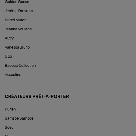
Golden Goose
Jérôme Dreyfuss
Isabel Marant
Jeanne Vouland
Autry
Vanessa Bruno
Ugg
Baobab Collection
Assouline
CRÉATEURS PRÊT-À-PORTER
Kujten
Samsoe Samsoe
Soeur