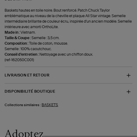
Baskets hautes en toile noire. Bout renforcé. Patch Chuck Taylor
emblématique au niveau de la cheville et plaque All Star vintage. Semelle
intermédiaire brillante de couleur écru, inspirée d'un ancien modèle. Semelle
intérieure avec amorti OrthoLite.
Made in :
Vietnam.
Taille & Coupe :
Semelle : 3,5 cm.
Composition :
Toile de coton, mousse.
Semelle : 100% caoutchouc.
Conseil d'entretien :
Nettoyage avec un chiffon doux.
(ref-162050C001)
LIVRAISON ET RETOUR
DISPONIBILITÉ BOUTIQUE
BASKETS
Collections similaires :
Adoptez