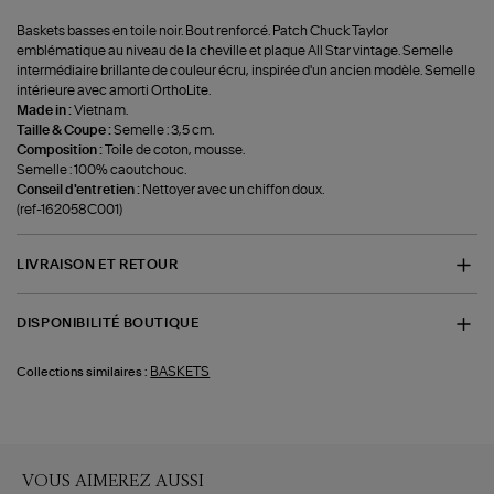
Baskets basses en toile noir. Bout renforcé. Patch Chuck Taylor
emblématique au niveau de la cheville et plaque All Star vintage. Semelle
intermédiaire brillante de couleur écru, inspirée d'un ancien modèle. Semelle
intérieure avec amorti OrthoLite.
Made in :
Vietnam.
Taille & Coupe :
Semelle : 3,5 cm.
Composition :
Toile de coton, mousse.
Semelle : 100% caoutchouc.
Conseil d'entretien :
Nettoyer avec un chiffon doux.
(ref-162058C001)
LIVRAISON ET RETOUR
DISPONIBILITÉ BOUTIQUE
BASKETS
Collections similaires :
VOUS AIMEREZ AUSSI