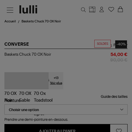
Aller au contenu principal
Accueil
Baskets Chuck 70 OX Noir
SOLDES
-40%
CONVERSE
Partager
Baskets
Baskets Chuck 70 OX Noir
54,00 €
Chuck
90,00 €
70
OX
Noir
+
13
Voir plus
Guide des tailles
Pointure
Prendre une demi-pointure en-dessous.
AJOUTER AU PANIER