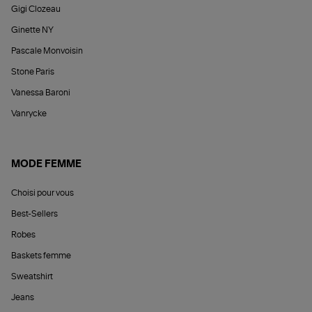
Gigi Clozeau
Ginette NY
Pascale Monvoisin
Stone Paris
Vanessa Baroni
Vanrycke
MODE FEMME
Choisi pour vous
Best-Sellers
Robes
Baskets femme
Sweatshirt
Jeans