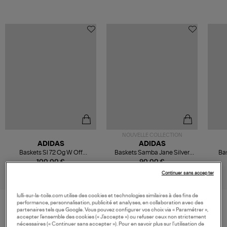
NOUVELLE COLLECTION
ADIDAS
ADIDAS
Baskets Sl 72 Og W Off
Baskets Samba Jane Silver
Bas
White/Core Black/Wonder
Met./Off White/Gum4
Lav
100,00 €
90,00 €
White
Continuer sans accepter
lulli-sur-la-toile.com utilise des cookies et technologies similaires à des fins de
performance, personnalisation, publicité et analyses, en collaboration avec des
partenaires tels que Google. Vous pouvez configurer vos choix via « Paramétrer »,
accepter l’ensemble des cookies (« J’accepte ») ou refuser ceux non strictement
VOS DERNIERS PRODUITS VUS
nécessaires (« Continuer sans accepter »). Pour en savoir plus sur l’utilisation de