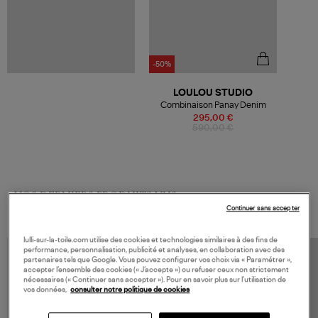
-50%
LOULOU STUDIO
Combinaison Panay Denim
295,00 €
590,00 €
VOS DERNIERS PRODUITS VUS
Continuer sans accepter
lulli-sur-la-toile.com utilise des cookies et technologies similaires à des fins de
performance, personnalisation, publicité et analyses, en collaboration avec des
partenaires tels que Google. Vous pouvez configurer vos choix via « Paramétrer »,
accepter l’ensemble des cookies (« J’accepte ») ou refuser ceux non strictement
nécessaires (« Continuer sans accepter »). Pour en savoir plus sur l’utilisation de
vos données,
consulter notre politique de cookies