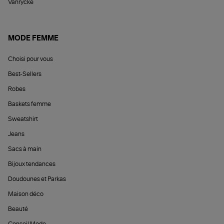
Vanrycke
MODE FEMME
Choisi pour vous
Best-Sellers
Robes
Baskets femme
Sweatshirt
Jeans
Sacs à main
Bijoux tendances
Doudounes et Parkas
Maison déco
Beauté
Conseil Mode