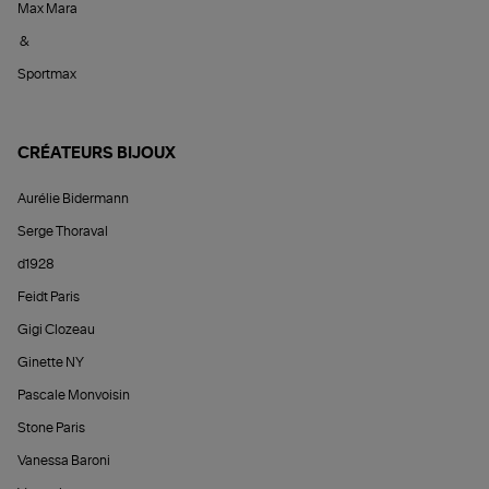
Max Mara
&
Sportmax
CRÉATEURS BIJOUX
Aurélie Bidermann
Serge Thoraval
d1928
Feidt Paris
Gigi Clozeau
Ginette NY
Pascale Monvoisin
Stone Paris
Vanessa Baroni