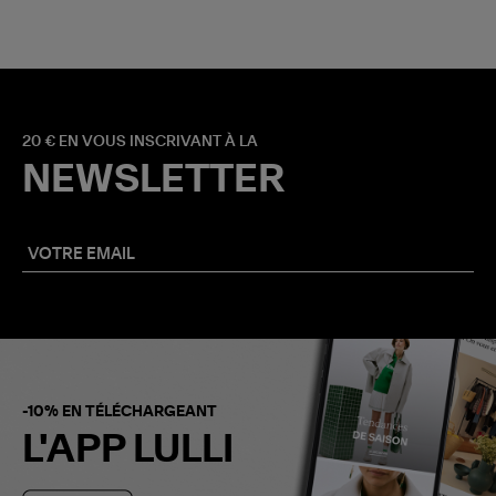
20 € EN VOUS INSCRIVANT À LA
NEWSLETTER
-10% EN TÉLÉCHARGEANT
L'APP LULLI