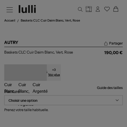
Aller au contenu principal
Accueil
Baskets CLC Cuir Daim Blanc, Vert, Rose
AUTRY
Partager
Baskets
Baskets CLC Cuir Daim Blanc, Vert, Rose
190,00 €
CLC
Cuir
Daim
Blanc,
+
3
Vert,
Voir plus
Rose
Guide des tailles
Pointure
Prenez votre taille habituelle.