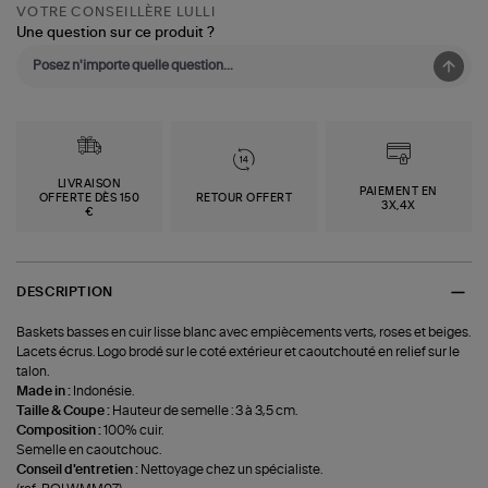
VOTRE CONSEILLÈRE LULLI
Une question sur ce produit ?
LIVRAISON
PAIEMENT EN
OFFERTE DÈS 150
RETOUR OFFERT
3X,4X
€
DESCRIPTION
Baskets basses en cuir lisse blanc avec empiècements verts, roses et beiges.
Lacets écrus. Logo brodé sur le coté extérieur et caoutchouté en relief sur le
talon.
Made in :
Indonésie.
Taille & Coupe :
Hauteur de semelle : 3 à 3,5 cm.
Composition :
100% cuir.
Semelle en caoutchouc.
Conseil d'entretien :
Nettoyage chez un spécialiste.