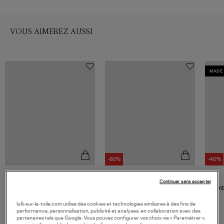
VOUS AIMEREZ AUSSI
MADE 
-60%
-40%
XIRENA
OVERLOVER
Continuer sans accepter
Combinaison Franklin Black
Combinaison Lolina Imprimé
Combi
Paisley Bleu
351,00 €
258,00 €
645,00 €
lulli-sur-la-toile.com utilise des cookies et technologies similaires à des fins de
performance, personnalisation, publicité et analyses, en collaboration avec des
partenaires tels que Google. Vous pouvez configurer vos choix via « Paramétrer »,