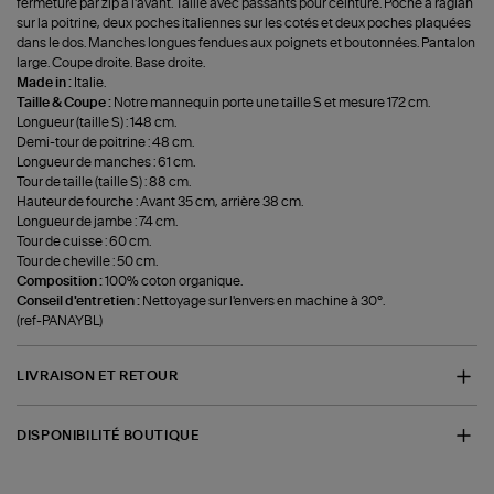
fermeture par zip à l'avant. Taille avec passants pour ceinture. Poche à raglan
sur la poitrine, deux poches italiennes sur les cotés et deux poches plaquées
dans le dos. Manches longues fendues aux poignets et boutonnées. Pantalon
large. Coupe droite. Base droite.
Made in :
Italie.
Taille & Coupe :
Notre mannequin porte une taille S et mesure 172 cm.
Longueur (taille S) : 148 cm.
Demi-tour de poitrine : 48 cm.
Longueur de manches : 61 cm.
Tour de taille (taille S) : 88 cm.
Hauteur de fourche : Avant 35 cm, arrière 38 cm.
Longueur de jambe : 74 cm.
Tour de cuisse : 60 cm.
Tour de cheville : 50 cm.
Composition :
100% coton organique.
Conseil d'entretien :
Nettoyage sur l'envers en machine à 30°.
(ref-PANAYBL)
LIVRAISON ET RETOUR
DISPONIBILITÉ BOUTIQUE