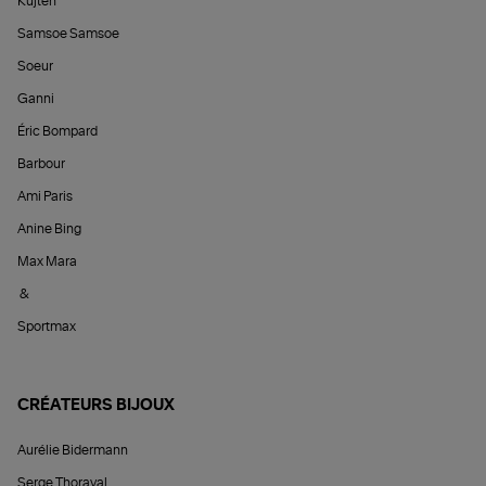
Kujten
Samsoe Samsoe
Soeur
Ganni
Éric Bompard
Barbour
Ami Paris
Anine Bing
Max Mara
&
Sportmax
CRÉATEURS BIJOUX
Aurélie Bidermann
Serge Thoraval