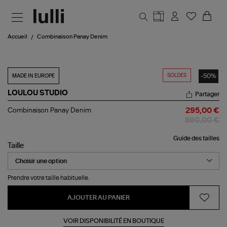
Aller au contenu principal
Accueil
Combinaison Panay Denim
SOLDES
-50%
MADE IN EUROPE
LOULOU STUDIO
Partager
Combinaison
Combinaison Panay Denim
295,00 €
Panay
590,00 €
Denim
Guide des tailles
Taille
Prendre votre taille habituelle.
AJOUTER AU PANIER
VOIR DISPONIBILITÉ EN BOUTIQUE