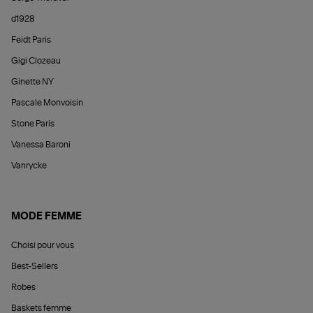
d1928
Feidt Paris
Gigi Clozeau
Ginette NY
Pascale Monvoisin
Stone Paris
Vanessa Baroni
Vanrycke
MODE FEMME
Choisi pour vous
Best-Sellers
Robes
Baskets femme