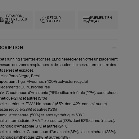
LIVRAISON
RETOUR
PAIEMENT EN
OFFERTE DÈS
OFFERT
3X,4X
150 €
SCRIPTION
ets running argentés et grises. L'Engineered-Mesh offre un placement
mesure des zones respirantes et de soutien. Le mesh alterne entre des
ts serrés et espacés.
 in :
Porto Alegre, Brésil.
position :
Tige : Alveomesh (100% polyester recyclé)
iècements : Cuir ChromeFree
 V : Caoutchouc d’Amazonie (26%), silice minérale (22%), caoutchouc
hétique (21%) et autres (31%)
lle intérieure : E.V.A.* bio-sourcé (65% dont 42% canne à sucre),
ester recyclé (23%) et autres (12%)
am : Latex naturel (50%) et latex synthétique (50%)
lle intermédiaire : E.V.A. * bio-sourcé (73%, dont 52% canne à sucre),
tchouc d’Amazonie (3%) et autres (24%)
lle extérieure : Caoutchouc d’Amazonie (31%), silice minérale (28%),
tchouc synthétique (23%) et autres (18%)