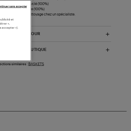
lure : Polyester recyclé (100%)
ntinuer sans accepter
ts : Coton biologique (100%)
eil d'entretien :
Nettoyage chez un spécialiste.
f-CO1820469A)
ublicité et
étrer »,
s accepter »).
VRAISON ET RETOUR
SPONIBILITÉ BOUTIQUE
BASKETS
ections similaires :