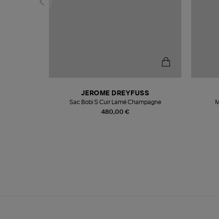
N
JEROME DREYFUSS
te
Sac Bobi S Cuir Lamé Champagne
M
480,00 €