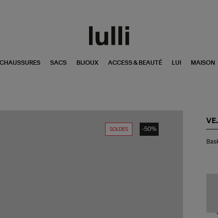
CHAUSSURES
SACS
BIJOUX
ACCESS & BEAUTÉ
LUI
MAISON
VE
-50%
SOLDES
Bas
Bask
Co
Nat
Pie
Sil