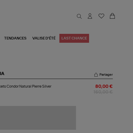
TENDANCES
VALISE D'ÉTÉ
LAST CHANCE
JA
Partager
kets
ets Condor Natural Pierre Silver
80,00 €
ndor
ural
160,00 €
rre
ver