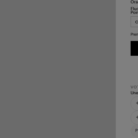
Poi
Pren
VOT
Une