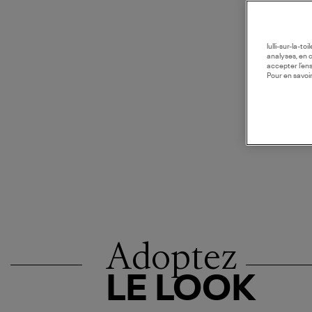
lulli-sur-la-t
analyses, en 
accepter l’en
Pour en savoir
Adoptez
LE LOOK