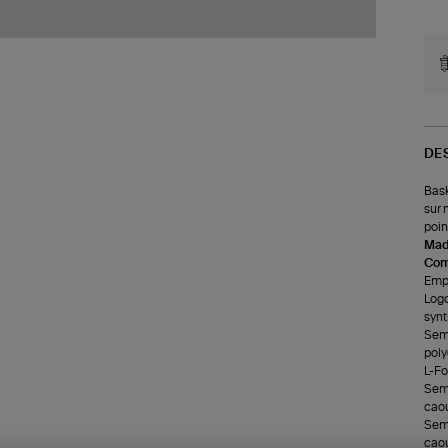
DE
Bask
sur 
poin
Made
Com
Emp
Logo
synt
Seme
poly
L-Fo
Seme
caou
Seme
caou