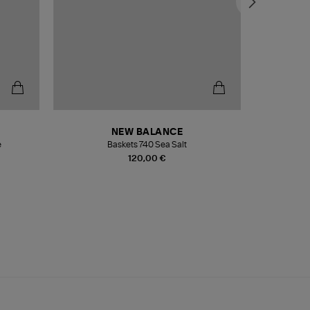
NEW BALANCE
e
Baskets 740 Sea Salt
Veste
120,00 €