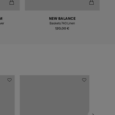
-5
M
NEW BALANCE
ver
Baskets 740 Linen
Ba
120,00 €