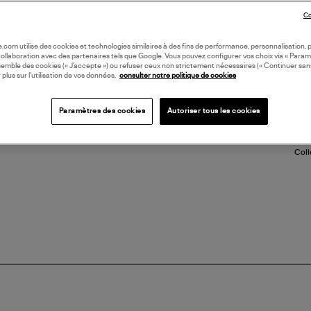
Doub
Co
Lace
Cons
(re
oile.com utilise des cookies et technologies similaires à des fins de performance, personnalisation, p
collaboration avec des partenaires tels que Google. Vous pouvez configurer vos choix via « Param
semble des cookies (« J’accepte ») ou refuser ceux non strictement nécessaires (« Continuer san
 plus sur l’utilisation de vos données,
consulter notre politique de cookies
LI
Paramètres des cookies
Autoriser tous les cookies
DI
Coll