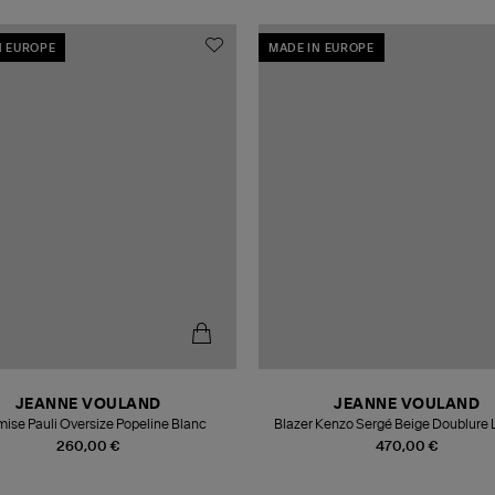
N EUROPE
MADE IN EUROPE
JEANNE VOULAND
JEANNE VOULAND
ise Pauli Oversize Popeline Blanc
Blazer Kenzo Sergé Beige Doublure 
260,00 €
470,00 €