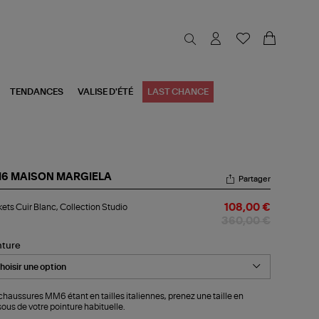
TENDANCES
VALISE D'ÉTÉ
LAST CHANCE
6 MAISON MARGIELA
Partager
kets
ets Cuir Blanc, Collection Studio
108,00 €
r
nc,
360,00 €
lection
dio
nture
chaussures MM6 étant en tailles italiennes, prenez une taille en
ous de votre pointure habituelle.