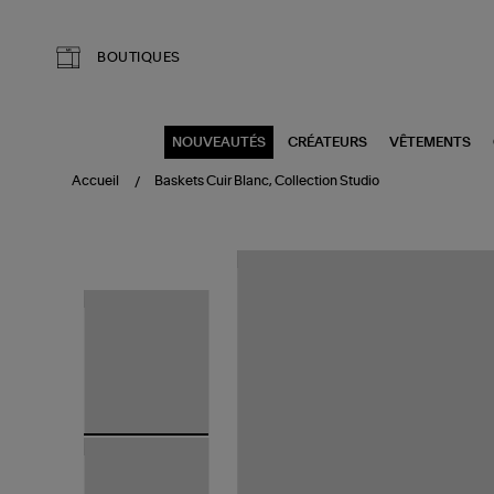
Aller au contenu principal
BOUTIQUES
NOUVEAUTÉS
CRÉATEURS
VÊTEMENTS
Accueil
Baskets Cuir Blanc, Collection Studio