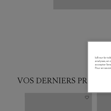
lulli-sur-la-t
analyses, en 
accepter l’en
Pour en savoir
VOS DERNIERS PRODUI