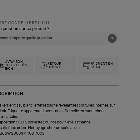
RE CONSEILLÈRE LULLI
 question sur ce produit ?
LIVRAISON
RETOUR
PAIEMENT EN
OFFERTE DÈS
OFFERT
3X,4X
150 €
SCRIPTION
kers en tissu blanc, effet retourné révélant les coutures internes sur
droit. Etiquette apparente. Lacets noirs. Semelle en caoutchouc.
 in :
Italie.
position :
100% polyester, cuir de bovin et élasthanne.
eil d'entretien :
Nettoyage chez un spécialiste.
f-S66WS0061P4403T1003)