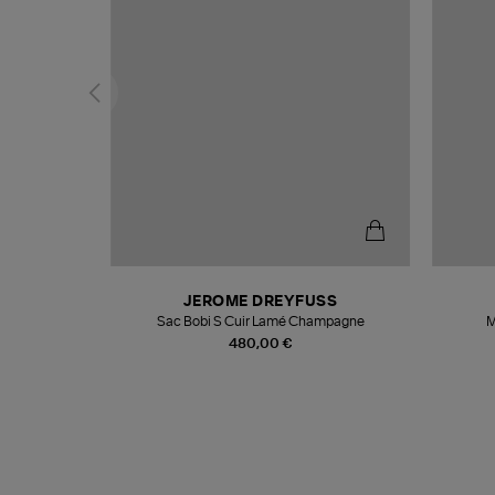
N
JEROME DREYFUSS
te
Sac Bobi S Cuir Lamé Champagne
M
480,00 €