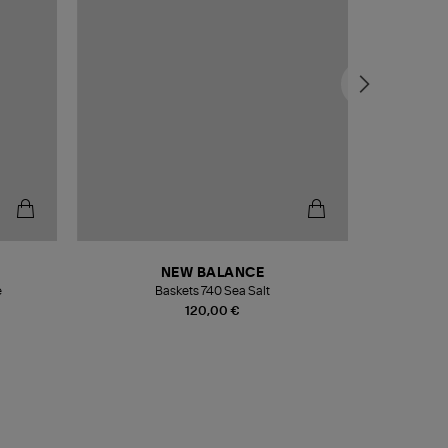
NEW BALANCE
e
Baskets 740 Sea Salt
Veste
120,00 €