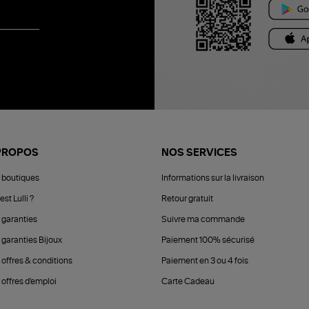
PROPOS
NOS SERVICES
 boutiques
Informations sur la livraison
est Lulli ?
Retour gratuit
 garanties
Suivre ma commande
 garanties Bijoux
Paiement 100% sécurisé
 offres & conditions
Paiement en 3 ou 4 fois
offres d'emploi
Carte Cadeau