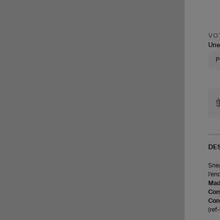
VOT
Une
DE
Snea
l’en
Made
Com
Cons
(re