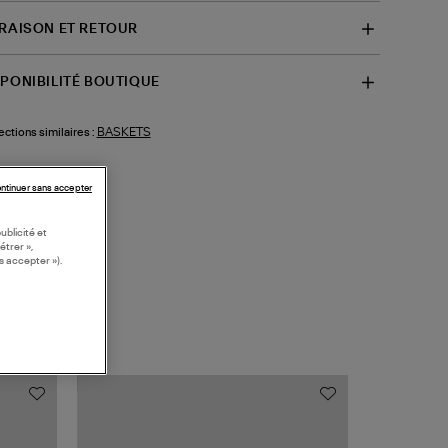
VRAISON ET RETOUR
SPONIBILITÉ BOUTIQUE
BASKETS
ections similaires :
ntinuer sans accepter
ublicité et
étrer »,
s accepter »).