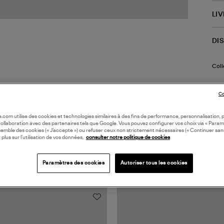
LI
DI
Coll
Co
oile.com utilise des cookies et technologies similaires à des fins de performance, personnalisation, p
collaboration avec des partenaires tels que Google. Vous pouvez configurer vos choix via « Param
semble des cookies (« J’accepte ») ou refuser ceux non strictement nécessaires (« Continuer san
 plus sur l’utilisation de vos données,
consulter notre politique de cookies
TS VUS
Paramètres des cookies
Autoriser tous les cookies