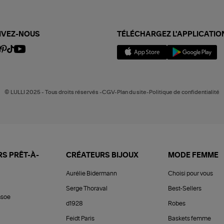
IVEZ-NOUS
TÉLÉCHARGEZ L'APPLICATIO
© LULLI 2025 - Tous droits réservés -CGV-Plan du site-Politique de confidentialité
S PRÊT-À-
CRÉATEURS BIJOUX
MODE FEMME
Aurélie Bidermann
Choisi pour vous
Serge Thoraval
Best-Sellers
soe
d1928
Robes
Feidt Paris
Baskets femme