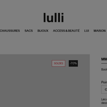
CHAUSSURES
SACS
BIJOUX
ACCESS & BEAUTÉ
LUI
MAISON
MM
-70%
SOLDES
Bas
Bask
Cui
Bla
Col
Stu
Poi
Les 
dess