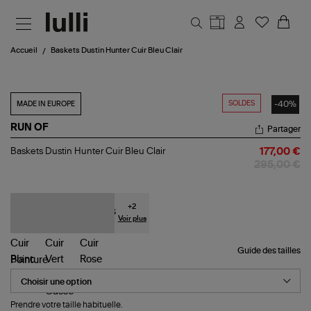
Aller au contenu principal
Accueil
Baskets Dustin Hunter Cuir Bleu Clair
SOLDES
-40%
MADE IN EUROPE
RUN OF
Partager
Baskets
Baskets Dustin Hunter Cuir Bleu Clair
177,00 €
Dustin
295,00 €
Hunter
Cuir
Bleu
Clair
+
2
Voir plus
Guide des tailles
Pointure
Prendre votre taille habituelle.