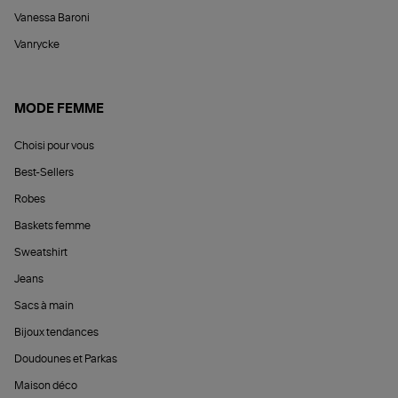
Vanessa Baroni
Vanrycke
MODE FEMME
Choisi pour vous
Best-Sellers
Robes
Baskets femme
Sweatshirt
Jeans
Sacs à main
Bijoux tendances
Doudounes et Parkas
Maison déco