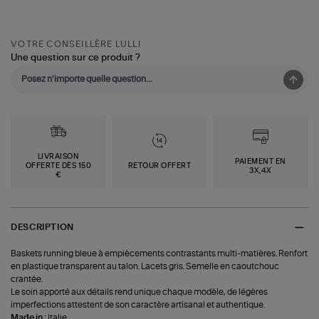
VOTRE CONSEILLÈRE LULLI
Une question sur ce produit ?
LIVRAISON
PAIEMENT EN
OFFERTE DÈS 150
RETOUR OFFERT
3X,4X
€
DESCRIPTION
Baskets running bleue à empiècements contrastants multi-matières. Renfort
en plastique transparent au talon. Lacets gris. Semelle en caoutchouc
crantée.
Le soin apporté aux détails rend unique chaque modèle, de légères
imperfections attestent de son caractère artisanal et authentique.
Made in :
Italie.