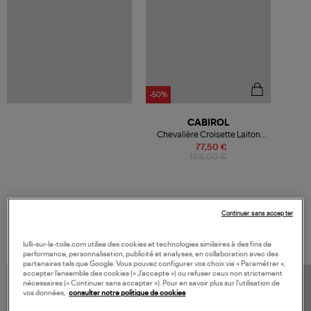
-50%
CABIROL
Chevalière Croisette Laiton
Parme
77,50 €
155,00 €
Continuer sans accepter
VOS DERNIERS PRODUITS VUS
lulli-sur-la-toile.com utilise des cookies et technologies similaires à des fins de
performance, personnalisation, publicité et analyses, en collaboration avec des
partenaires tels que Google. Vous pouvez configurer vos choix via « Paramétrer »,
accepter l’ensemble des cookies (« J’accepte ») ou refuser ceux non strictement
nécessaires (« Continuer sans accepter »). Pour en savoir plus sur l’utilisation de
vos données,
consulter notre politique de cookies