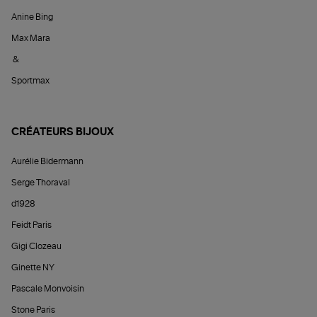
Anine Bing
Max Mara
&
Sportmax
CRÉATEURS BIJOUX
Aurélie Bidermann
Serge Thoraval
d1928
Feidt Paris
Gigi Clozeau
Ginette NY
Pascale Monvoisin
Stone Paris