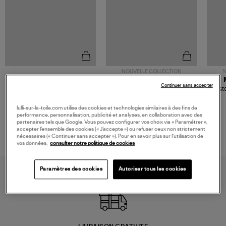
NOUVELLE COLLECTION
N
JEROME DREYFUSS
TORAL
Continuer sans accepter
Sac Bobi S Cuir Lamé
Mocassins Killian Sport
Veste
Champagne
Mousse
480,00 €
189,00 €
lulli-sur-la-toile.com utilise des cookies et technologies similaires à des fins de
performance, personnalisation, publicité et analyses, en collaboration avec des
partenaires tels que Google. Vous pouvez configurer vos choix via « Paramétrer »,
accepter l’ensemble des cookies (« J’accepte ») ou refuser ceux non strictement
nécessaires (« Continuer sans accepter »). Pour en savoir plus sur l’utilisation de
vos données,
consulter notre politique de cookies
Paramètres des cookies
Autoriser tous les cookies