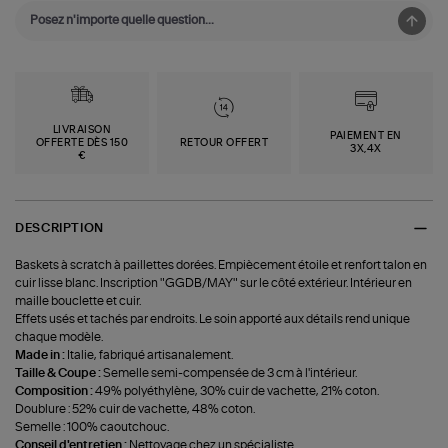
LIVRAISON
PAIEMENT EN
OFFERTE DÈS 150
RETOUR OFFERT
3X,4X
€
DESCRIPTION
Baskets à scratch à paillettes dorées. Empiècement étoile et renfort talon en
cuir lisse blanc. Inscription "GGDB/MAY" sur le côté extérieur. Intérieur en
maille bouclette et cuir.
Effets usés et tachés par endroits. Le soin apporté aux détails rend unique
chaque modèle.
Made in :
Italie, fabriqué artisanalement.
Taille & Coupe :
Semelle semi-compensée de 3 cm à l'intérieur.
Composition :
49% polyéthylène, 30% cuir de vachette, 21% coton.
Doublure : 52% cuir de vachette, 48% coton.
Semelle : 100% caoutchouc.
Conseil d'entretien :
Nettoyage chez un spécialiste.