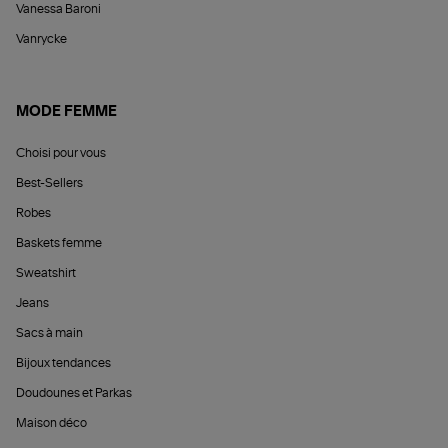
Vanessa Baroni
Vanrycke
MODE FEMME
Choisi pour vous
Best-Sellers
Robes
Baskets femme
Sweatshirt
Jeans
Sacs à main
Bijoux tendances
Doudounes et Parkas
Maison déco