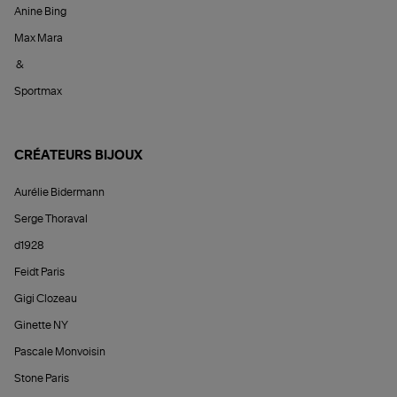
Anine Bing
Max Mara
&
Sportmax
CRÉATEURS BIJOUX
Aurélie Bidermann
Serge Thoraval
d1928
Feidt Paris
Gigi Clozeau
Ginette NY
Pascale Monvoisin
Stone Paris