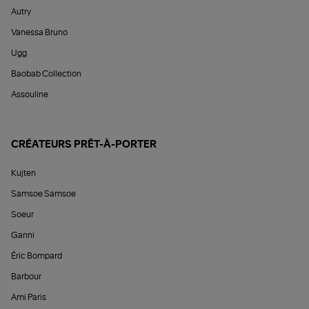
Autry
Vanessa Bruno
Ugg
Baobab Collection
Assouline
CRÉATEURS PRÊT-À-PORTER
Kujten
Samsoe Samsoe
Soeur
Ganni
Éric Bompard
Barbour
Ami Paris