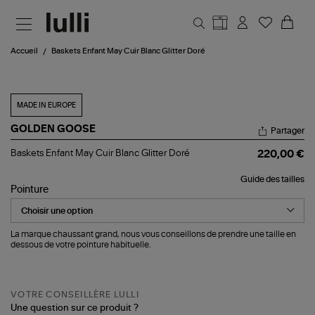
Aller au contenu principal
Accueil
Baskets Enfant May Cuir Blanc Glitter Doré
MADE IN EUROPE
GOLDEN GOOSE
Partager
Baskets
Baskets Enfant May Cuir Blanc Glitter Doré
220,00 €
Enfant
May
Guide des tailles
Cuir
Pointure
Blanc
Glitter
Doré
La marque chaussant grand, nous vous conseillons de prendre une taille en
dessous de votre pointure habituelle.
VOTRE CONSEILLÈRE LULLI
Une question sur ce produit ?