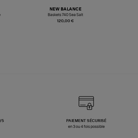
NEW BALANCE
e
Baskets 740 Sea Salt
Veste
120,00 €
3/5
PAIEMENT SÉCURISÉ
en 3 ou 4 fois possible