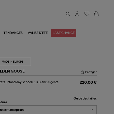
TENDANCES
VALISE D'ÉTÉ
LAST CHANCE
MADE IN EUROPE
LDEN GOOSE
Partager
kets
ets Enfant May School Cuir Blanc Argenté
220,00 €
ant
y
hool
r
Guide des tailles
nc
nture
genté
s