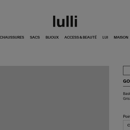
CHAUSSURES
SACS
BIJOUX
ACCESS & BEAUTÉ
LUI
MAISON
GO
Bas
Bask
Enf
Gris
Ma
Sc
Cui
Bla
Poi
Ar
Gri