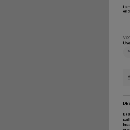
La m
en d
VOT
Une
DE
Bask
pail
Insc
et cu