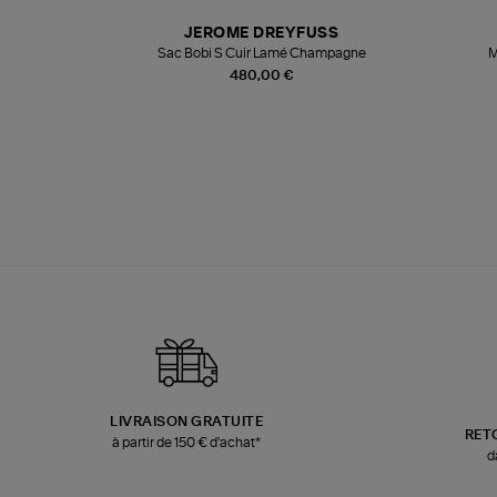
N
JEROME DREYFUSS
te
Sac Bobi S Cuir Lamé Champagne
M
480,00 €
LIVRAISON GRATUITE
RET
à partir de 150 € d'achat*
d