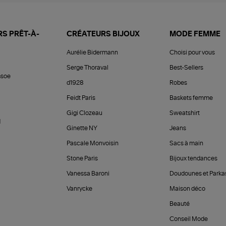
S PRÊT-À-
CRÉATEURS BIJOUX
MODE FEMME
Aurélie Bidermann
Choisi pour vous
Serge Thoraval
Best-Sellers
soe
d1928
Robes
Feidt Paris
Baskets femme
Gigi Clozeau
Sweatshirt
d
Ginette NY
Jeans
Pascale Monvoisin
Sacs à main
Stone Paris
Bijoux tendances
Vanessa Baroni
Doudounes et Parka
Vanrycke
Maison déco
Beauté
Conseil Mode