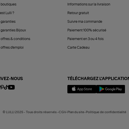
 boutiques
Informations sur la livraison
est Lulli ?
Retour gratuit
 garanties
Suivre ma commande
 garanties Bijoux
Paiement 100% sécurisé
 offres & conditions
Paiement en 3 ou 4 fois
offres d'emploi
Carte Cadeau
IVEZ-NOUS
TÉLÉCHARGEZ L'APPLICATIO
© LULLI 2025 - Tous droits réservés -CGV-Plan du site-Politique de confidentialité