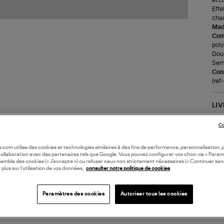
Effe
cha
Made
Com
poly
Doub
Seme
Cons
(re
LI
Co
DI
oile.com utilise des cookies et technologies similaires à des fins de performance, personnalisation, p
collaboration avec des partenaires tels que Google. Vous pouvez configurer vos choix via « Param
Coll
semble des cookies (« J’accepte ») ou refuser ceux non strictement nécessaires (« Continuer san
BAS
 plus sur l’utilisation de vos données,
consulter notre politique de cookies
Paramètres des cookies
Autoriser tous les cookies