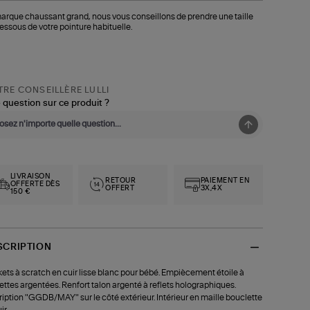
arque chaussant grand, nous vous conseillons de prendre une taille
essous de votre pointure habituelle.
RE CONSEILLÈRE LULLI
 question sur ce produit ?
LIVRAISON
RETOUR
PAIEMENT EN
OFFERTE DÈS
OFFERT
3X,4X
150 €
SCRIPTION
ets à scratch en cuir lisse blanc pour bébé. Empiècement étoile à
lettes argentées. Renfort talon argenté à reflets holographiques.
ription "GGDB/MAY" sur le côté extérieur. Intérieur en maille bouclette
ir.