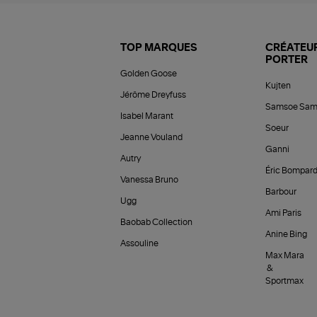
TOP MARQUES
CRÉATEUR
PORTER
Golden Goose
Kujten
Jérôme Dreyfuss
Samsoe Sam
Isabel Marant
Soeur
Jeanne Vouland
Ganni
Autry
Éric Bompar
Vanessa Bruno
Barbour
Ugg
Ami Paris
Baobab Collection
Anine Bing
Assouline
Max Mara
&
Sportmax