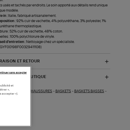
ts usés et tachés par endroits. Le soin apporté aux détails rend unique
que modèle.
 in :
Italie, fabriqué artisanalement.
position :
92% cuir de vachette, 4% polyuréthane, 3% polyester, 1%
uréthane thermoplastique.
lure : 52% cuir de vachette, 48% coton.
lles : 100% polychlorure de vinyle.
eil d'entretien :
Nettoyage chez un spécialiste.
f-GYF00198F00329411108)
VRAISON ET RETOUR
ntinuer sans accepter
SPONIBILITÉ BOUTIQUE
ublicité et
étrer »,
CHAUSSURES
-
BASKETS
-
BASKETS BASSES
-
ections similaires :
s accepter »).
KETS BLANCHES