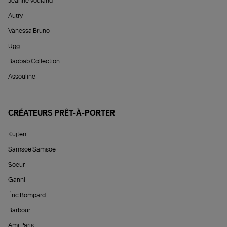
Jeanne Vouland
Autry
Vanessa Bruno
Ugg
Baobab Collection
Assouline
CRÉATEURS PRÊT-À-PORTER
Kujten
Samsoe Samsoe
Soeur
Ganni
Éric Bompard
Barbour
Ami Paris