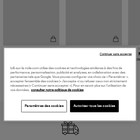
NOUVELLE COLLECTION
N
JEROME DREYFUSS
TORAL
Continuer sans accepter
Sac Bobi S Cuir Lamé
Mocassins Killian Sport
Veste
Champagne
Mousse
480,00 €
189,00 €
lulli-sur-la-toile.com utilise des cookies et technologies similaires à des fins de
performance, personnalisation, publicité et analyses, en collaboration avec des
partenaires tels que Google. Vous pouvez configurer vos choix via « Paramétrer »,
accepter l’ensemble des cookies (« J’accepte ») ou refuser ceux non strictement
nécessaires (« Continuer sans accepter »). Pour en savoir plus sur l’utilisation de
vos données,
consulter notre politique de cookies
Paramètres des cookies
Autoriser tous les cookies