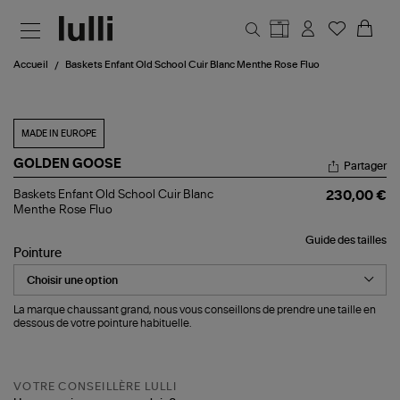
Aller au contenu principal
Accueil
Baskets Enfant Old School Cuir Blanc Menthe Rose Fluo
MADE IN EUROPE
GOLDEN GOOSE
Partager
Baskets
Baskets Enfant Old School Cuir Blanc
230,00 €
Enfant
Menthe Rose Fluo
Old
School
Guide des tailles
Cuir
Pointure
Blanc
Menthe
Rose
Fluo
La marque chaussant grand, nous vous conseillons de prendre une taille en
dessous de votre pointure habituelle.
VOTRE CONSEILLÈRE LULLI