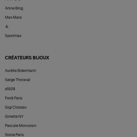
Anine Bing
Max Mara
&
Sportmax
CRÉATEURS BIJOUX
Aurélie Bidermann
Serge Thoraval
d1928
Feidt Paris
Gigi Clozeau
Ginette NY
Pascale Monvoisin
Stone Paris