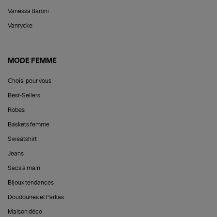
Vanessa Baroni
Vanrycke
MODE FEMME
Choisi pour vous
Best-Sellers
Robes
Baskets femme
Sweatshirt
Jeans
Sacs à main
Bijoux tendances
Doudounes et Parkas
Maison déco