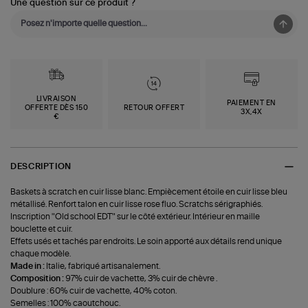
Une question sur ce produit ?
LIVRAISON
PAIEMENT EN
OFFERTE DÈS 150
RETOUR OFFERT
3X,4X
€
DESCRIPTION
Baskets à scratch en cuir lisse blanc. Empiècement étoile en cuir lisse bleu
métallisé. Renfort talon en cuir lisse rose fluo. Scratchs sérigraphiés.
Inscription "Old school EDT" sur le côté extérieur. Intérieur en maille
bouclette et cuir.
Effets usés et tachés par endroits. Le soin apporté aux détails rend unique
chaque modèle.
Made in :
Italie, fabriqué artisanalement.
Composition :
97% cuir de vachette, 3% cuir de chèvre .
Doublure : 60% cuir de vachette, 40% coton.
Semelles : 100% caoutchouc.