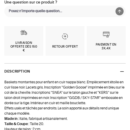
Une question sur ce produit ?
LIVRAISON
PAIEMENT EN
OFFERTE DÈS 150
RETOUR OFFERT
3X,4X
€
DESCRIPTION
Baskets montantes pour enfant en cuir nappa blanc. Empiècement étoile en
cuir lisse noir. Lacets gris. Inscription "Golden Goose" imprimée en bleu sur le
col de la cheville. Inscriptions "SNEA" sur le talon gauche et "KERS" sur le
talon droit imprimées en noir. Inscription "GGDB / SKY-STAR" embossée en
dorée sur la tige. Intérieur en cuir et maille bouclette.
Effets usés et tâchés par endroits. Le soin apporté aux détails rend unique
chaque modèle.
Made in :
Italie, fabriqué artisanalement.
Taille & Coupe :
Taille 20.
Hauteur de talon : 2 cm.