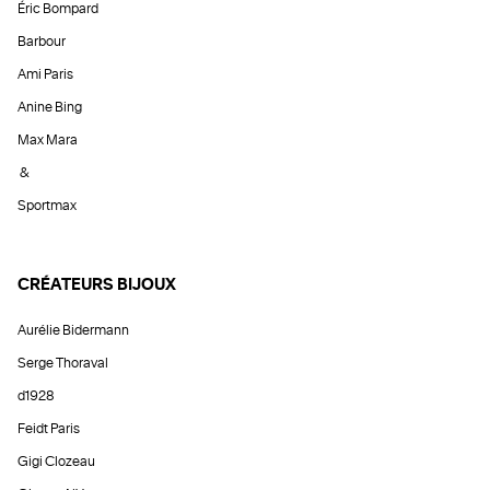
Éric Bompard
Barbour
Ami Paris
Anine Bing
Max Mara
&
Sportmax
CRÉATEURS BIJOUX
Aurélie Bidermann
Serge Thoraval
d1928
Feidt Paris
Gigi Clozeau