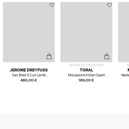
NOUVELLE COLLECTION
N
JEROME DREYFUSS
TORAL
Sac Bobi S Cuir Lamé
Mocassins Killian Sport
Veste
Champagne
Mousse
480,00 €
189,00 €