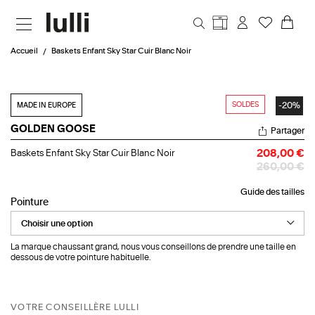
Aller au contenu principal
Accueil
Baskets Enfant Sky Star Cuir Blanc Noir
SOLDES
-20%
MADE IN EUROPE
GOLDEN GOOSE
Partager
Baskets
Baskets Enfant Sky Star Cuir Blanc Noir
208,00 €
Enfant
260,00 €
Sky
Star
Guide des tailles
Cuir
Pointure
Blanc
Noir
La marque chaussant grand, nous vous conseillons de prendre une taille en
dessous de votre pointure habituelle.
VOTRE CONSEILLÈRE LULLI