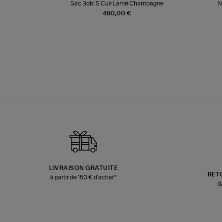
te
Sac Bobi S Cuir Lamé Champagne
M
480,00 €
LIVRAISON GRATUITE
RET
à partir de 150 € d'achat*
d