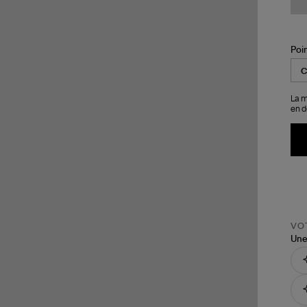
Poi
La m
en d
VOT
Une