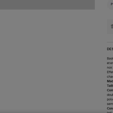
DE
Bask
et e
noir
Effe
cha
Made
Tail
Com
doub
poly
seme
Cons
(re