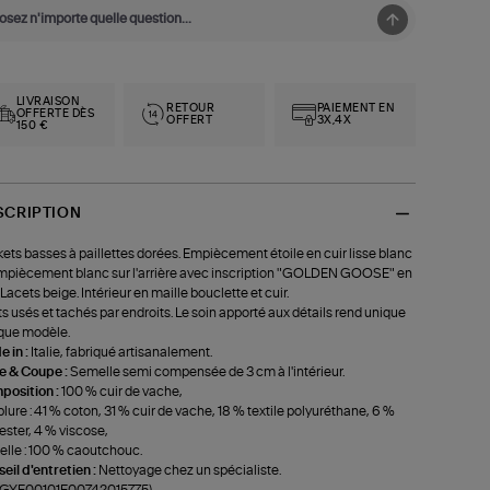
LIVRAISON
RETOUR
PAIEMENT EN
OFFERTE DÈS
OFFERT
3X,4X
150 €
SCRIPTION
ets basses à paillettes dorées. Empiècement étoile en cuir lisse blanc
mpiècement blanc sur l'arrière avec inscription "GOLDEN GOOSE" en
. Lacets beige. Intérieur en maille bouclette et cuir.
ts usés et tachés par endroits. Le soin apporté aux détails rend unique
que modèle.
 in :
Italie, fabriqué artisanalement.
le & Coupe :
Semelle semi compensée de 3 cm à l'intérieur.
position :
100 % cuir de vache,
lure : 41 % coton, 31 % cuir de vache, 18 % textile polyuréthane, 6 %
ester, 4 % viscose,
lle : 100 % caoutchouc.
eil d'entretien :
Nettoyage chez un spécialiste.
f-GYF00101F00742015775)