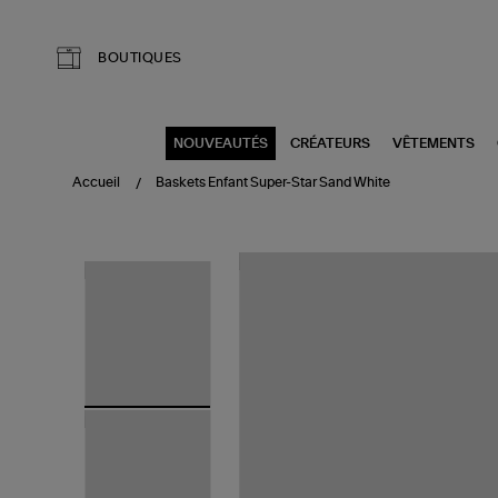
Aller au contenu principal
BOUTIQUES
NOUVEAUTÉS
CRÉATEURS
VÊTEMENTS
Accueil
Baskets Enfant Super-Star Sand White