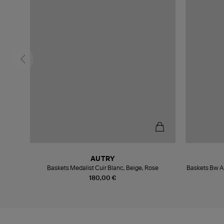
AUTRY
m Latte
Baskets Medalist Cuir Blanc, Beige, Rose
Baskets Bw A
180,00 €