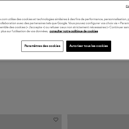
Co
LI
oile.com utilise des cookies et technologies similaires à des fins de performance, personnalisation, p
collaboration avec des partenaires tels que Google. Vous pouvez configurer vos choix via « Param
semble des cookies (« J’accepte ») ou refuser ceux non strictement nécessaires (« Continuer san
DI
 plus sur l’utilisation de vos données,
consulter notre politique de cookies
Coll
Paramètres des cookies
Autoriser tous les cookies