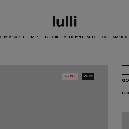
CHAUSSURES
SACS
BIJOUX
ACCESS & BEAUTÉ
LUI
MAISON
-30%
SOLDES
GO
Bas
Bask
Enf
Sup
Sta
Sa
Wh