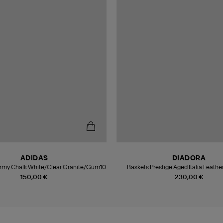
ADIDAS
DIADORA
rmy Chalk White/Clear Granite/Gum10
Baskets Prestige Aged Italia Leath
150,00 €
230,00 €