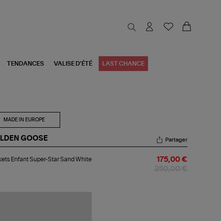
TENDANCES
VALISE D'ÉTÉ
LAST CHANCE
MADE IN EUROPE
LDEN GOOSE
Partager
kets
ets Enfant Super-Star Sand White
175,00 €
ant
er-
250,00 €
r
nd
ite