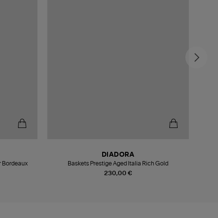
-3
DIADORA
er Bordeaux
Baskets Prestige Aged Italia Rich Gold
Baske
230,00 €