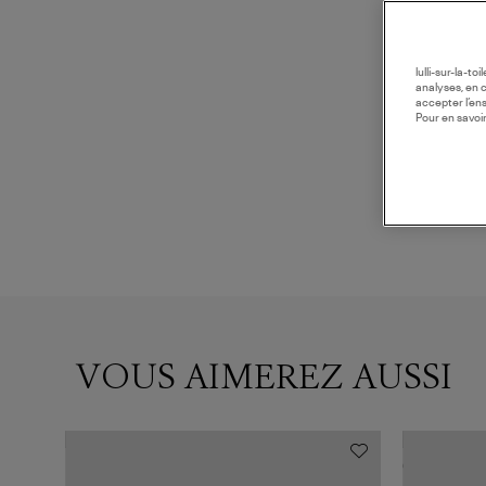
lulli-sur-la-t
analyses, en 
accepter l’en
Pour en savoir
VOUS AIMEREZ AUSSI