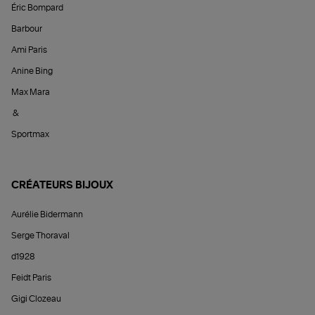
Éric Bompard
Barbour
Ami Paris
Anine Bing
Max Mara
&
Sportmax
CRÉATEURS BIJOUX
Aurélie Bidermann
Serge Thoraval
d1928
Feidt Paris
Gigi Clozeau