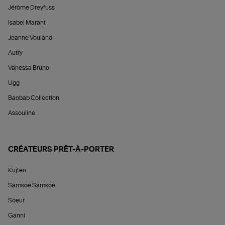
Jérôme Dreyfuss
Isabel Marant
Jeanne Vouland
Autry
Vanessa Bruno
Ugg
Baobab Collection
Assouline
CRÉATEURS PRÊT-À-PORTER
Kujten
Samsoe Samsoe
Soeur
Ganni