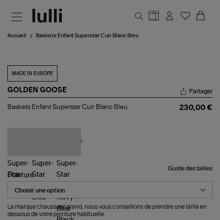
Aller au contenu principal
Accueil
Baskets Enfant Superstar Cuir Blanc Bleu
MADE IN EUROPE
GOLDEN GOOSE
Partager
Baskets
Baskets Enfant Superstar Cuir Blanc Bleu
230,00 €
Enfant
Superstar
Cuir
Blanc
Bleu
Guide des tailles
Pointure
La marque chaussant grand, nous vous conseillons de prendre une taille en
dessous de votre pointure habituelle.