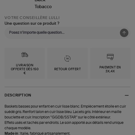
VOTRE CONSEILLÈRE LULLI
Une question sur ce produit ?
LIVRAISON
PAIEMENT EN
OFFERTE DÈS 150
RETOUR OFFERT
3X,4X
€
DESCRIPTION
Baskets basses pour enfant en cuir lisse blanc. Empiècement étoile en cuir
suédé gris. Renfort talon en cuir lisse bleu. Lacets gris. Intérieur en maille
bouclette et cuir. Inscription "GGDB/SSTAR" sur le côté extérieur.
Effets usés et tachés par endroits. Le soin apporté aux détails rend unique
chaque modèle.
Made in :
Italie, fabriqué artisanalement.