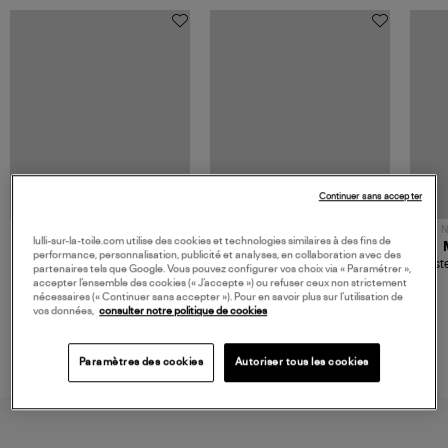
Continuer sans accepter
NOUVELLE COLLECTION
N
lulli-sur-la-toile.com utilise des cookies et technologies similaires à des fins de
JEROME DREYFUSS
TORAL
performance, personnalisation, publicité et analyses, en collaboration avec des
Sac Bobi S Cuir Lamé
Mocassins Killian Sport
Veste
partenaires tels que Google. Vous pouvez configurer vos choix via « Paramétrer »,
Champagne
Mousse
480,00 €
189,00 €
accepter l’ensemble des cookies (« J’accepte ») ou refuser ceux non strictement
nécessaires (« Continuer sans accepter »). Pour en savoir plus sur l’utilisation de
vos données,
consulter notre politique de cookies
Paramètres des cookies
Autoriser tous les cookies