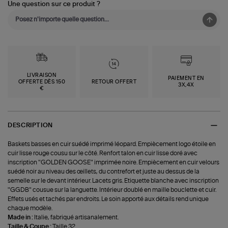
Une question sur ce produit ?
LIVRAISON
PAIEMENT EN
OFFERTE DÈS 150
RETOUR OFFERT
3X,4X
€
DESCRIPTION
Baskets basses en cuir suédé imprimé léopard. Empiècement logo étoile en
cuir lisse rouge cousu sur le côté. Renfort talon en cuir lisse doré avec
inscription "GOLDEN GOOSE" imprimée noire. Empiècement en cuir velours
suédé noir au niveau des œillets, du contrefort et juste au dessus de la
semelle sur le devant intérieur. Lacets gris. Etiquette blanche avec inscription
"GGDB" cousue sur la languette. Intérieur doublé en maille bouclette et cuir.
Effets usés et tachés par endroits. Le soin apporté aux détails rend unique
chaque modèle.
Made in :
Italie, fabriqué artisanalement.
Taille & Coupe :
Taille 32.