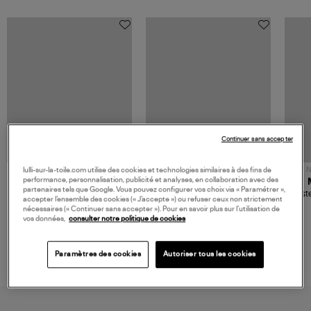
Continuer sans accepter
NOUVELLE COLLECTION
N
lulli-sur-la-toile.com utilise des cookies et technologies similaires à des fins de
performance, personnalisation, publicité et analyses, en collaboration avec des
JEROME DREYFUSS
TORAL
partenaires tels que Google. Vous pouvez configurer vos choix via « Paramétrer »,
Sac Bobi S Cuir Lamé
Mocassins Killian Sport
Veste
accepter l’ensemble des cookies (« J’accepte ») ou refuser ceux non strictement
Champagne
Mousse
480,00 €
189,00 €
nécessaires (« Continuer sans accepter »). Pour en savoir plus sur l’utilisation de
vos données,
consulter notre politique de cookies
Paramètres des cookies
Autoriser tous les cookies