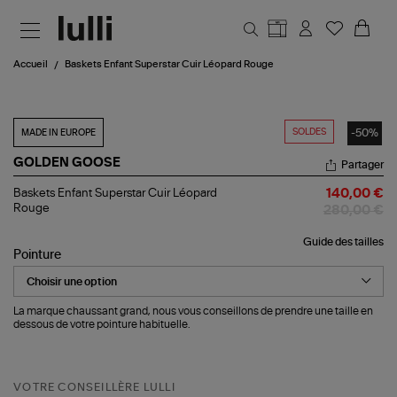
Aller au contenu principal
Accueil
Baskets Enfant Superstar Cuir Léopard Rouge
SOLDES
-50%
MADE IN EUROPE
GOLDEN GOOSE
Partager
Baskets
Baskets Enfant Superstar Cuir Léopard
140,00 €
Enfant
Rouge
280,00 €
Superstar
Cuir
Guide des tailles
Léopard
Pointure
Rouge
La marque chaussant grand, nous vous conseillons de prendre une taille en
dessous de votre pointure habituelle.
VOTRE CONSEILLÈRE LULLI