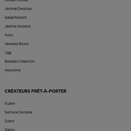
Golden Goose
Jérôme Dreyfuss
Isabel Marant
Jeanne Vouland
Autry
Vanessa Bruno
Ugg
Baobab Collection
Assouline
CRÉATEURS PRÊT-À-PORTER
Kujten
Samsoe Samsoe
Soeur
Ganni