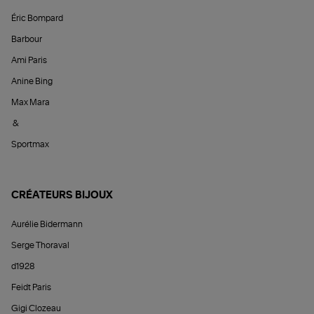
Éric Bompard
Barbour
Ami Paris
Anine Bing
Max Mara
&
Sportmax
CRÉATEURS BIJOUX
Aurélie Bidermann
Serge Thoraval
d1928
Feidt Paris
Gigi Clozeau