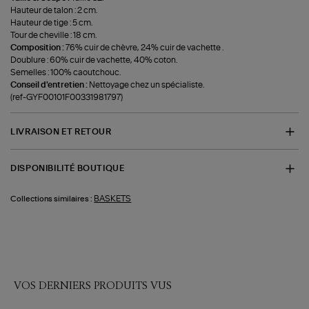
Hauteur de talon : 2 cm.
Hauteur de tige : 5 cm.
Tour de cheville : 18 cm.
Composition :
76% cuir de chèvre, 24% cuir de vachette .
Doublure : 60% cuir de vachette, 40% coton.
Semelles : 100% caoutchouc.
Conseil d'entretien :
Nettoyage chez un spécialiste.
(ref-GYF00101F00331981797)
LIVRAISON ET RETOUR
DISPONIBILITÉ BOUTIQUE
BASKETS
Collections similaires :
VOS DERNIERS PRODUITS VUS