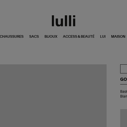
CHAUSSURES
SACS
BIJOUX
ACCESS & BEAUTÉ
LUI
MAISON
GO
Bas
Bask
Enf
Blan
Sup
Sér
Cui
Bla
Ble