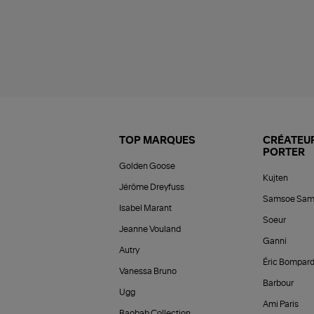
TOP MARQUES
CRÉATEUR
PORTER
Golden Goose
Kujten
Jérôme Dreyfuss
Samsoe Sam
Isabel Marant
Soeur
Jeanne Vouland
Ganni
Autry
Éric Bompar
Vanessa Bruno
Barbour
Ugg
Ami Paris
Baobab Collection