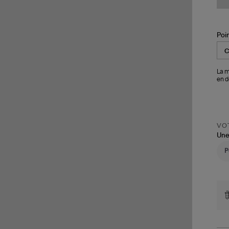
Poi
La m
en d
VOT
Une