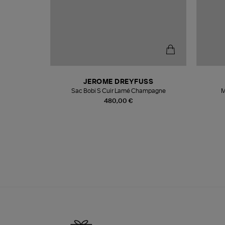
N
JEROME DREYFUSS
te
Sac Bobi S Cuir Lamé Champagne
M
480,00 €