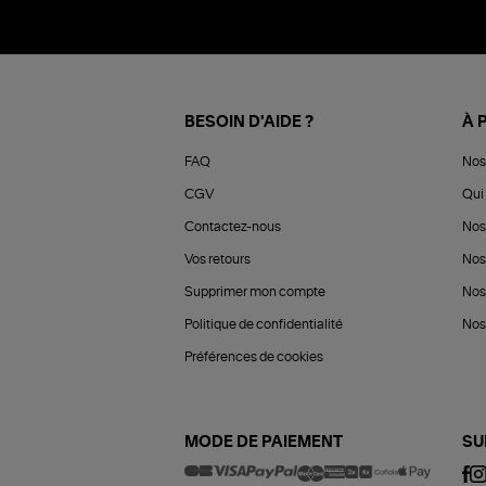
BESOIN D'AIDE ?
À 
FAQ
Nos
CGV
Qui 
Contactez-nous
Nos
Vos retours
Nos
Supprimer mon compte
Nos
Politique de confidentialité
Nos 
Préférences de cookies
MODE DE PAIEMENT
SU