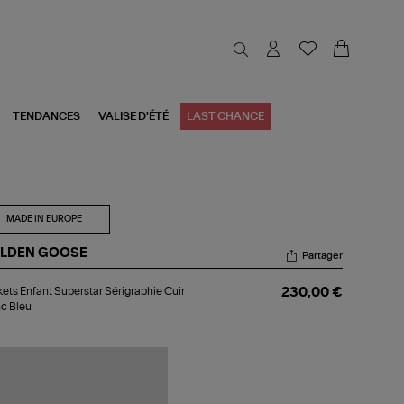
TENDANCES
VALISE D'ÉTÉ
LAST CHANCE
MADE IN EUROPE
LDEN GOOSE
Partager
kets
ets Enfant Superstar Sérigraphie Cuir
230,00 €
ant
c Bleu
erstar
igraphie
r
nc
u