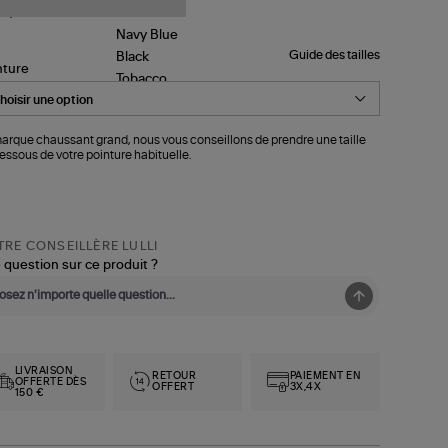
Guide des tailles
nture
arque chaussant grand, nous vous conseillons de prendre une taille
essous de votre pointure habituelle.
RE CONSEILLÈRE LULLI
 question sur ce produit ?
LIVRAISON
RETOUR
PAIEMENT EN
OFFERTE DÈS
OFFERT
3X,4X
150 €