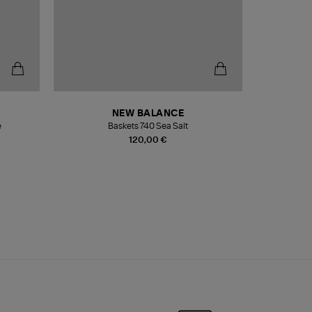
NEW BALANCE
e
Baskets 740 Sea Salt
Veste
120,00 €