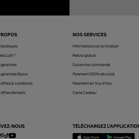
PROPOS
NOS SERVICES
 boutiques
Informations sur la livraison
est Lulli ?
Retour gratuit
 garanties
Suivre ma commande
 garanties Bijoux
Paiement 100% sécurisé
 offres & conditions
Paiement en 3 ou 4 fois
offres d'emploi
Carte Cadeau
IVEZ-NOUS
TÉLÉCHARGEZ L'APPLICATIO