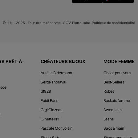
© LULLI 2025 - Tous droits réservés -CGV-Plan du site-Politique de confidentialité
S PRÊT-À-
CRÉATEURS BIJOUX
MODE FEMME
Aurélie Bidermann
Choisi pour vous
Serge Thoraval
Best-Sellers
soe
d1928
Robes
Feidt Paris
Baskets femme
Gigi Clozeau
Sweatshirt
d
Ginette NY
Jeans
Pascale Monvoisin
Sacs à main
Stone Paris
Bijoux tendances