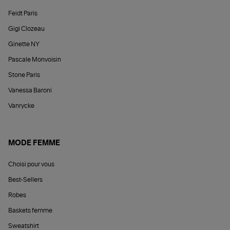
Feidt Paris
Gigi Clozeau
Ginette NY
Pascale Monvoisin
Stone Paris
Vanessa Baroni
Vanrycke
MODE FEMME
Choisi pour vous
Best-Sellers
Robes
Baskets femme
Sweatshirt