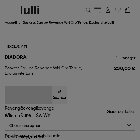
Aller au contenu principal
Accueil
Baskets Equipe Revenge WN Oro Tenue, Exclusivité Lulli
EXCLUSIVITÉ
DIADORA
Partager
Baskets
Baskets Equipe Revenge WN Oro Tenue,
230,00 €
Equipe
Exclusivité Lulli
Revenge
WN
Oro
Tenue,
+
5
Exclusivité
Voir plus
Lulli
Guide des tailles
Pointure
Prendre votre pointure habituelle.