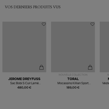
VOS DERNIERS PRODUITS VUS
NOUVELLE COLLECTION
N
JEROME DREYFUSS
TORAL
Sac Bobi S Cuir Lamé
Mocassins Killian Sport
Veste
Champagne
Mousse
480,00 €
189,00 €