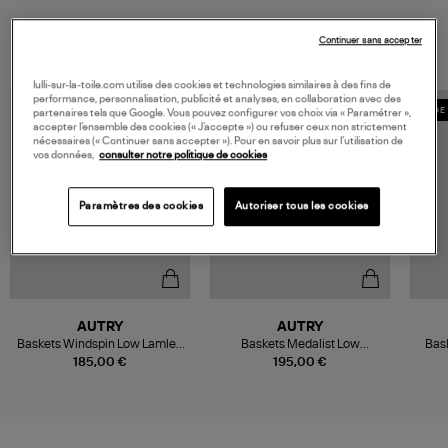
VOUS AIMEREZ AUSSI
Continuer sans accepter
lulli-sur-la-toile.com utilise des cookies et technologies similaires à des fins de
performance, personnalisation, publicité et analyses, en collaboration avec des
MADE 
partenaires tels que Google. Vous pouvez configurer vos choix via « Paramétrer »,
accepter l’ensemble des cookies (« J’accepte ») ou refuser ceux non strictement
nécessaires (« Continuer sans accepter »). Pour en savoir plus sur l’utilisation de
vos données,
consulter notre politique de cookies
Paramètres des cookies
Autoriser tous les cookies
AUTRY
AUTRY
Baskets Windspin Low Lamlea
Baskets Medalist Low
Bas
Lea Plat Rut
Lamsuelea Crep Plat Ivory
185,00 €
195,00 €