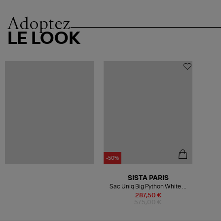
Adoptez
LE LOOK
-50%
SISTA PARIS
Sac Uniq Big Python White &
Gold
287,50 €
575,00 €