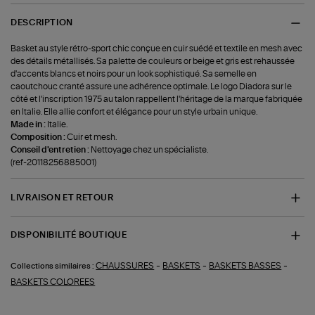
DESCRIPTION
Basket au style rétro-sport chic conçue en cuir suédé et textile en mesh avec
des détails métallisés. Sa palette de couleurs or beige et gris est rehaussée
d'accents blancs et noirs pour un look sophistiqué. Sa semelle en
caoutchouc cranté assure une adhérence optimale. Le logo Diadora sur le
côté et l'inscription 1975 au talon rappellent l'héritage de la marque fabriquée
en Italie. Elle allie confort et élégance pour un style urbain unique.
Made in :
Italie.
Composition :
Cuir et mesh.
Conseil d'entretien :
Nettoyage chez un spécialiste.
(ref-20118256885001)
LIVRAISON ET RETOUR
DISPONIBILITÉ BOUTIQUE
-
-
-
CHAUSSURES
BASKETS
BASKETS BASSES
Collections similaires :
BASKETS COLOREES