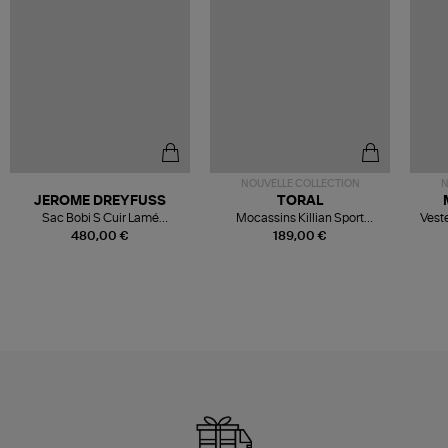
NOUVELLE COLLECTION
N
JEROME DREYFUSS
TORAL
Sac Bobi S Cuir Lamé
Mocassins Killian Sport
Veste
Champagne
Mousse
480,00 €
189,00 €