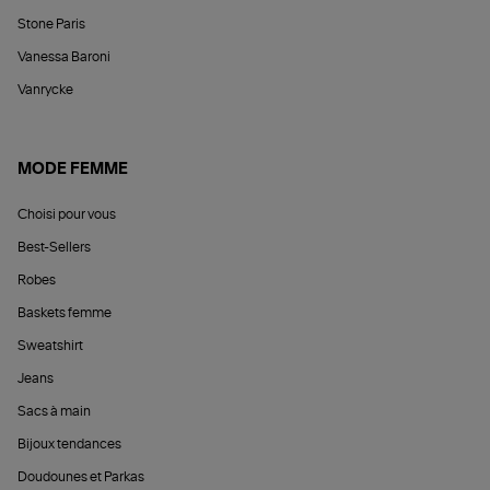
Stone Paris
Vanessa Baroni
Vanrycke
MODE FEMME
Choisi pour vous
Best-Sellers
Robes
Baskets femme
Sweatshirt
Jeans
Sacs à main
Bijoux tendances
Doudounes et Parkas