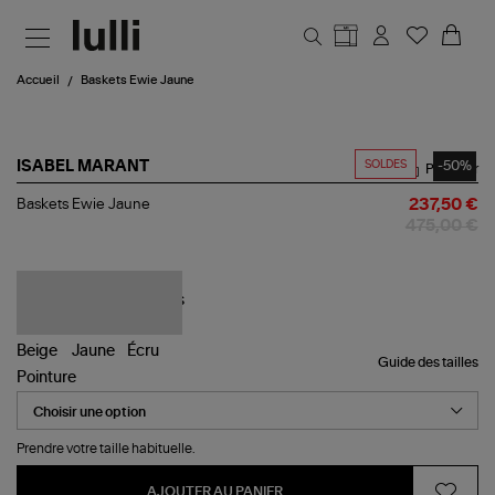
Aller au contenu principal
Accueil
Baskets Ewie Jaune
SOLDES
-50%
ISABEL MARANT
Partager
Baskets
Baskets Ewie Jaune
237,50 €
Ewie
475,00 €
Jaune
Guide des tailles
Pointure
Prendre votre taille habituelle.
AJOUTER AU PANIER