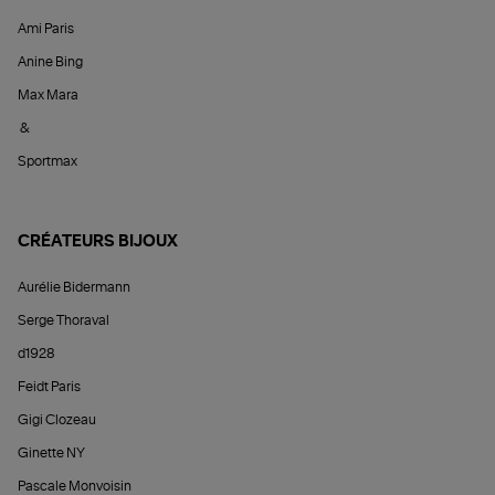
Ami Paris
Anine Bing
Max Mara
&
Sportmax
CRÉATEURS BIJOUX
Aurélie Bidermann
Serge Thoraval
d1928
Feidt Paris
Gigi Clozeau
Ginette NY
Pascale Monvoisin