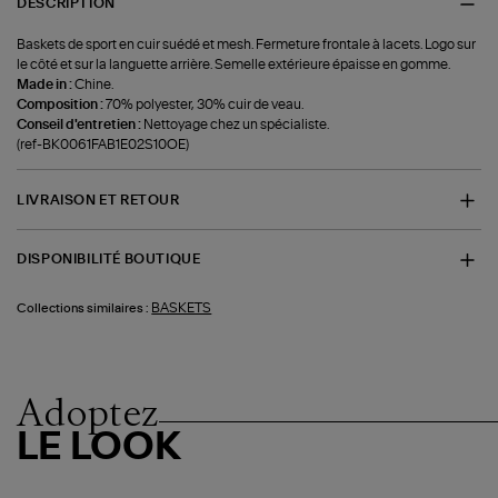
DESCRIPTION
Baskets de sport en cuir suédé et mesh. Fermeture frontale à lacets. Logo sur
le côté et sur la languette arrière. Semelle extérieure épaisse en gomme.
Made in :
Chine.
Composition :
70% polyester, 30% cuir de veau.
Conseil d'entretien :
Nettoyage chez un spécialiste.
(ref-BK0061FAB1E02S10OE)
LIVRAISON ET RETOUR
DISPONIBILITÉ BOUTIQUE
BASKETS
Collections similaires :
Adoptez
LE LOOK