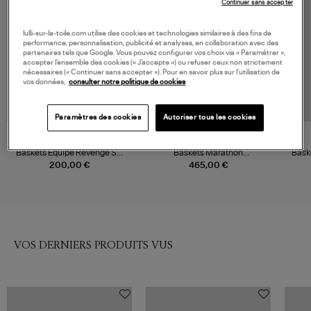
Continuer sans accepter
lulli-sur-la-toile.com utilise des cookies et technologies similaires à des fins de
performance, personnalisation, publicité et analyses, en collaboration avec des
partenaires tels que Google. Vous pouvez configurer vos choix via « Paramétrer »,
accepter l’ensemble des cookies (« J’accepte ») ou refuser ceux non strictement
nécessaires (« Continuer sans accepter »). Pour en savoir plus sur l’utilisation de
vos données,
consulter notre politique de cookies
Paramètres des cookies
Autoriser tous les cookies
DIADORA
GOLDEN GOOSE
Baskets Equipe Revenge Sw
Baskets Marathon
Bask
Wn Bamboo Green
Yellow/Grey/Orange
200,00 €
465,00 €
VOS DERNIERS PRODUITS VUS