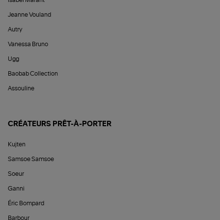
Jeanne Vouland
Autry
Vanessa Bruno
Ugg
Baobab Collection
Assouline
CRÉATEURS PRÊT-À-PORTER
Kujten
Samsoe Samsoe
Soeur
Ganni
Éric Bompard
Barbour