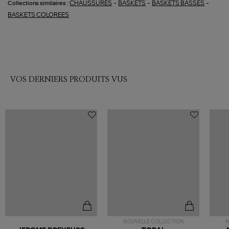
-
-
-
CHAUSSURES
BASKETS
BASKETS BASSES
Collections similaires :
BASKETS COLOREES
VOS DERNIERS PRODUITS VUS
NOUVELLE COLLECTION
N