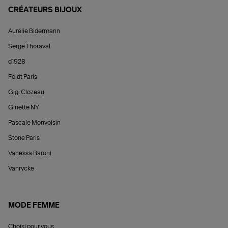
CRÉATEURS BIJOUX
Aurélie Bidermann
Serge Thoraval
d1928
Feidt Paris
Gigi Clozeau
Ginette NY
Pascale Monvoisin
Stone Paris
Vanessa Baroni
Vanrycke
MODE FEMME
Choisi pour vous