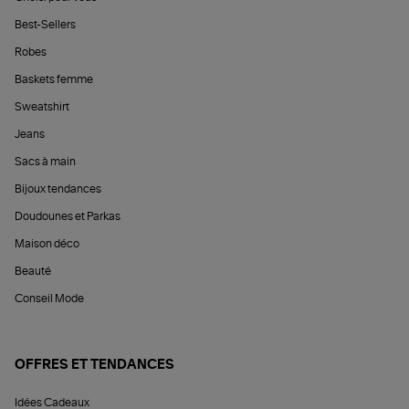
Best-Sellers
Robes
Baskets femme
Sweatshirt
Jeans
Sacs à main
Bijoux tendances
Doudounes et Parkas
Maison déco
Beauté
Conseil Mode
OFFRES ET TENDANCES
Idées Cadeaux