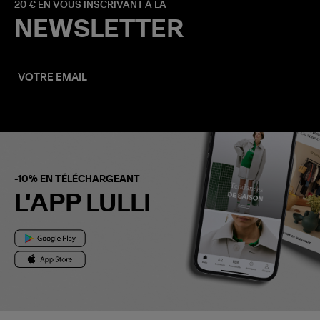
20 € EN VOUS INSCRIVANT À LA
NEWSLETTER
-10% EN TÉLÉCHARGEANT
L'APP LULLI