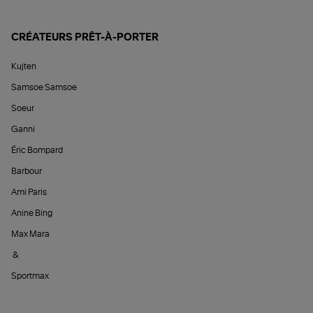
CRÉATEURS PRÊT-À-PORTER
Kujten
Samsoe Samsoe
Soeur
Ganni
Éric Bompard
Barbour
Ami Paris
Anine Bing
Max Mara
&
Sportmax