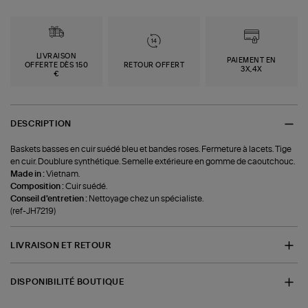
LIVRAISON
PAIEMENT EN
OFFERTE DÈS 150
RETOUR OFFERT
3X,4X
€
DESCRIPTION
Baskets basses en cuir suédé bleu et bandes roses. Fermeture à lacets. Tige
en cuir. Doublure synthétique. Semelle extérieure en gomme de caoutchouc.
Made in :
Vietnam.
Composition :
Cuir suédé.
Conseil d'entretien :
Nettoyage chez un spécialiste.
(ref-JH7219)
LIVRAISON ET RETOUR
DISPONIBILITÉ BOUTIQUE