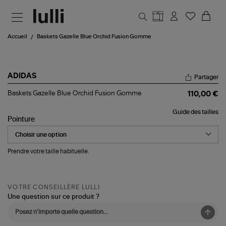
Aller au contenu principal
Accueil
Baskets Gazelle Blue Orchid Fusion Gomme
ADIDAS
Partager
Baskets
Baskets Gazelle Blue Orchid Fusion Gomme
110,00 €
Gazelle
Blue
Guide des tailles
Orchid
Pointure
Fusion
Gomme
Prendre votre taille habituelle.
VOTRE CONSEILLÈRE LULLI
Une question sur ce produit ?