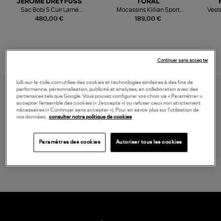
JEROME DREYFUSS
TORAL
Sac Bobi S Cuir Lamé
Mocassins Killian Sport
Veste
Champagne
Mousse
480,00 €
189,00 €
Continuer sans accepter
lulli-sur-la-toile.com utilise des cookies et technologies similaires à des fins de
performance, personnalisation, publicité et analyses, en collaboration avec des
partenaires tels que Google. Vous pouvez configurer vos choix via « Paramétrer »,
accepter l’ensemble des cookies (« J’accepte ») ou refuser ceux non strictement
nécessaires (« Continuer sans accepter »). Pour en savoir plus sur l’utilisation de
vos données,
consulter notre politique de cookies
Paramètres des cookies
Autoriser tous les cookies
LIVRAISON GRATUITE
à partir de 150 € d'achat*