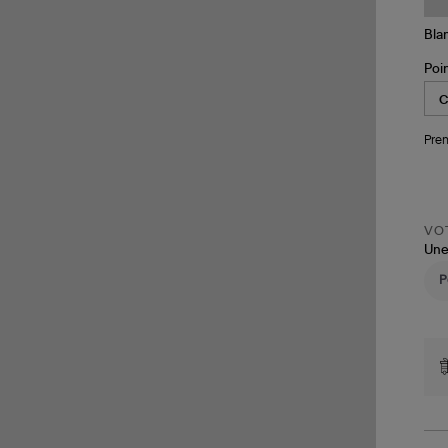
Lib
Lo
Poi
Pren
VOT
Une