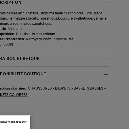
SCRIPTION
ets basses en cuir et tissu imprimé fleuri multicolores. Chaussant
dard. Fermeture à lacets. Tige en cuir. Doublure synthétique. Semelle
rieure en gomme de caoutchouc.
 in :
Vietnam.
position :
Cuir, tissu et caoutchouc.
eil d'entretien :
Nettoyage chez un spécialiste.
-JP5309)
VRAISON ET RETOUR
SPONIBILITÉ BOUTIQUE
CHAUSSURES
-
BASKETS
-
BASKETS BASSES
-
ections similaires :
KETS COLOREES
ntinuer sans accepter