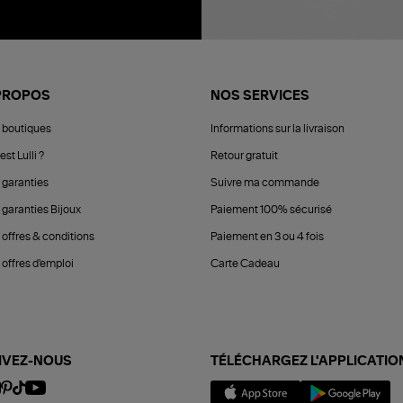
PROPOS
NOS SERVICES
 boutiques
Informations sur la livraison
est Lulli ?
Retour gratuit
 garanties
Suivre ma commande
 garanties Bijoux
Paiement 100% sécurisé
 offres & conditions
Paiement en 3 ou 4 fois
offres d'emploi
Carte Cadeau
IVEZ-NOUS
TÉLÉCHARGEZ L'APPLICATIO