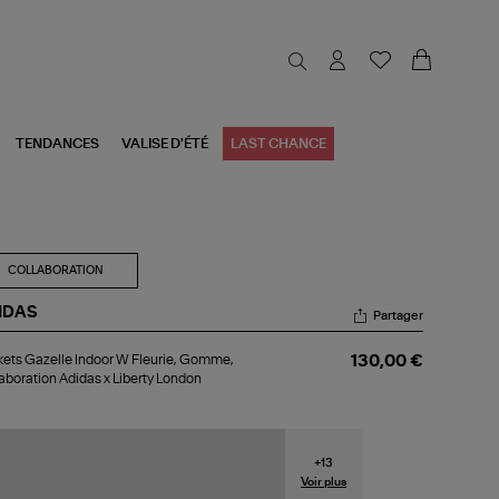
TENDANCES
VALISE D'ÉTÉ
LAST CHANCE
COLLABORATION
IDAS
Partager
kets
ets Gazelle Indoor W Fleurie, Gomme,
130,00 €
elle
aboration Adidas x Liberty London
oor
urie,
mme,
laboration
+
13
idas
Voir plus