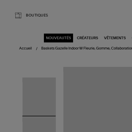
Aller au contenu principal
BOUTIQUES
NOUVEAUTÉS
CRÉATEURS
VÊTEMENTS
Accueil
Baskets Gazelle Indoor W Fleurie, Gomme, Collaboration