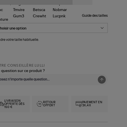
erty
ndon
Guide des tailles
nture
dre votre taille habituelle.
RE CONSEILLÈRE LULLI
 question sur ce produit ?
LIVRAISON
RETOUR
PAIEMENT EN
OFFERTE DÈS
OFFERT
3X,4X
150 €