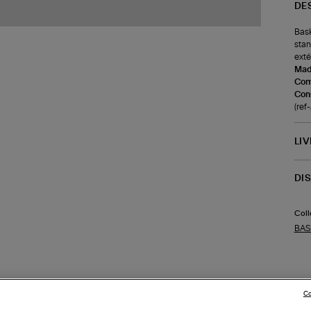
DE
Bask
stan
exté
Made
Com
Cons
(ref
LI
DI
Coll
BAS
Co