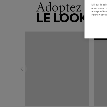
Adoptez
lulli-sur-la-t
analyses, en 
accepter l’en
LE LOOK
Pour en savoir
MADE I