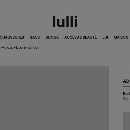
CHAUSSURES
SACS
BIJOUX
ACCESS & BEAUTÉ
LUI
MAISON
 Adidas x Liberty London
AD
Bas
Bask
Gaz
Coll
Ind
W
Fle
Go
Col
Ad
x