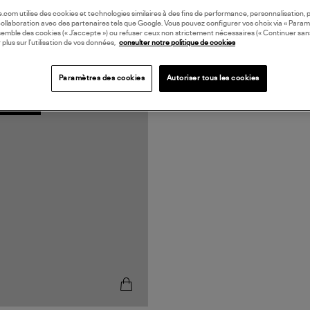
oile.com utilise des cookies et technologies similaires à des fins de performance, personnalisation, p
collaboration avec des partenaires tels que Google. Vous pouvez configurer vos choix via « Param
semble des cookies (« J’accepte ») ou refuser ceux non strictement nécessaires (« Continuer san
 plus sur l’utilisation de vos données,
consulter notre politique de cookies
Paramètres des cookies
Autoriser tous les cookies
N EUROPE