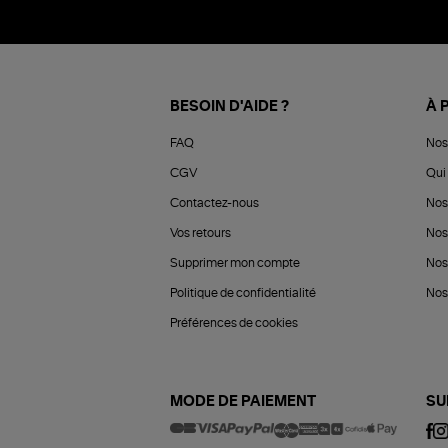
BESOIN D'AIDE ?
À 
FAQ
Nos
CGV
Qui 
Contactez-nous
Nos
Vos retours
Nos
Supprimer mon compte
Nos
Politique de confidentialité
Nos 
Préférences de cookies
MODE DE PAIEMENT
SU