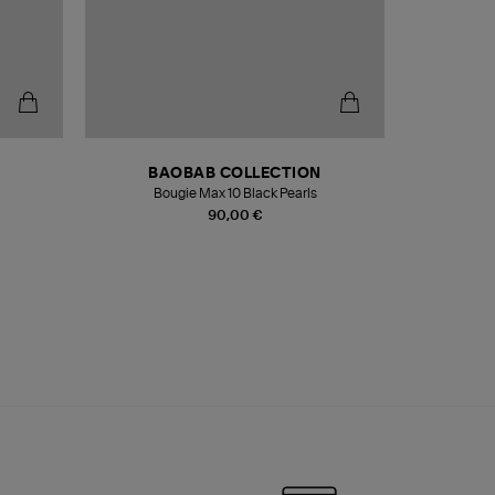
BAOBAB COLLECTION
Bougie Max 10 Black Pearls
Paréo Fou
90,00 €