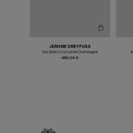
T
JEROME DREYFUSS
k
Sac Bobi S Cuir Lamé Champagne
M
480,00 €