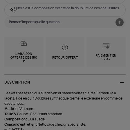
Quelle est la composition exacte de la doublure de ces chaussures
?
LIVRAISON
PAIEMENT EN
OFFERTE DÈS 150
RETOUR OFFERT
3X,4X
€
DESCRIPTION
Baskets basses en cuir suédé vert et bandes vertes claires. Fermeture à
lacets. Tige en cuir. Doublure synthétique. Semelle extérieure en gomme de
caoutchouc.
Made in :
Vietnam.
Taille & Coupe :
Chaussant standard.
Composition :
Cuir suédé.
Conseil d'entretien :
Nettoyage chez un spécialiste.
(ref-JH7218)