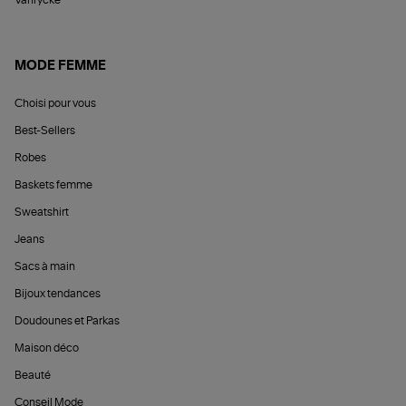
Vanrycke
MODE FEMME
Choisi pour vous
Best-Sellers
Robes
Baskets femme
Sweatshirt
Jeans
Sacs à main
Bijoux tendances
Doudounes et Parkas
Maison déco
Beauté
Conseil Mode