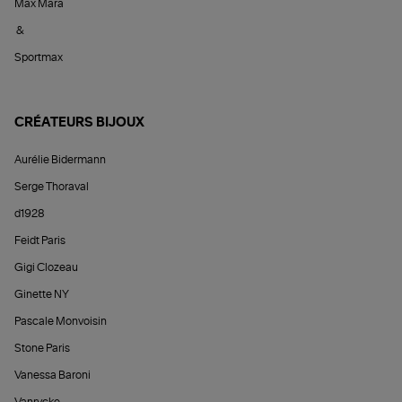
Max Mara
&
Sportmax
CRÉATEURS BIJOUX
Aurélie Bidermann
Serge Thoraval
d1928
Feidt Paris
Gigi Clozeau
Ginette NY
Pascale Monvoisin
Stone Paris
Vanessa Baroni