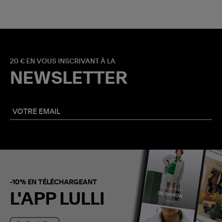
20 € EN VOUS INSCRIVANT À LA
NEWSLETTER
-10% EN TÉLÉCHARGEANT
L'APP LULLI