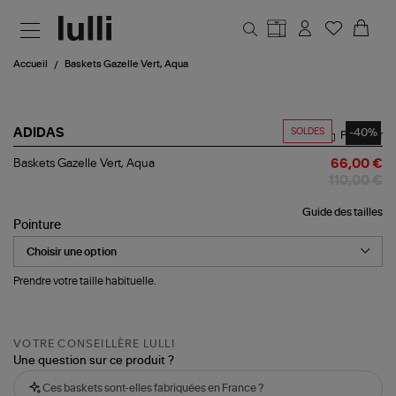
Aller au contenu principal
Accueil
Baskets Gazelle Vert, Aqua
SOLDES
-40%
ADIDAS
Partager
Baskets
Baskets Gazelle Vert, Aqua
66,00 €
Gazelle
110,00 €
Vert,
Aqua
Guide des tailles
Pointure
Prendre votre taille habituelle.
VOTRE CONSEILLÈRE LULLI
Une question sur ce produit ?
Ces baskets sont-elles fabriquées en France ?