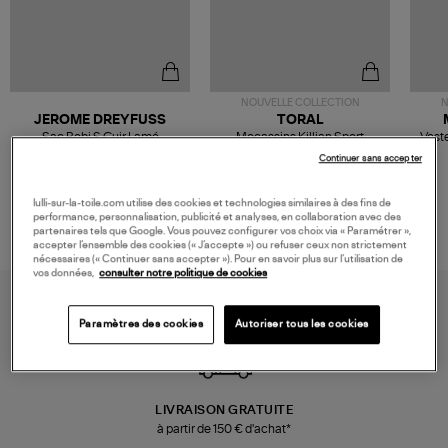
NOUVELLE COLLECTION
N
JEROME DREYFUSS
TORAL
Sac Bobi S Cuir Lamé
Mocassins Killian Sport
Veste
Champagne
Mousse
480,00 €
189,00 €
Continuer sans accepter
lulli-sur-la-toile.com utilise des cookies et technologies similaires à des fins de
performance, personnalisation, publicité et analyses, en collaboration avec des
partenaires tels que Google. Vous pouvez configurer vos choix via « Paramétrer »,
accepter l’ensemble des cookies (« J’accepte ») ou refuser ceux non strictement
nécessaires (« Continuer sans accepter »). Pour en savoir plus sur l’utilisation de
vos données,
consulter notre politique de cookies
Paramètres des cookies
Autoriser tous les cookies
LIVRAISON GRATUITE
à partir de 150 € d'achat*