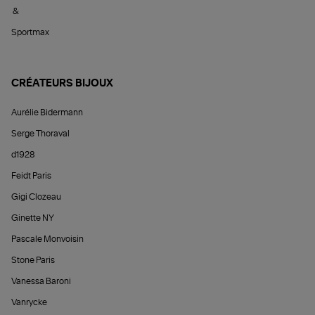
&
Sportmax
CRÉATEURS BIJOUX
Aurélie Bidermann
Serge Thoraval
d1928
Feidt Paris
Gigi Clozeau
Ginette NY
Pascale Monvoisin
Stone Paris
Vanessa Baroni
Vanrycke