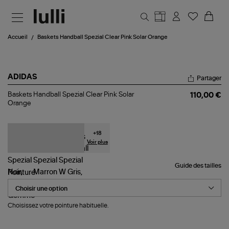
Aller au contenu principal
Accueil
Baskets Handball Spezial Clear Pink Solar Orange
ADIDAS
Partager
Baskets
Baskets Handball Spezial Clear Pink Solar
110,00 €
Handball
Orange
Spezial
Clear
Pink
Solar
+
18
Orange
Voir plus
Guide des tailles
Pointure
Choisissez votre pointure habituelle.