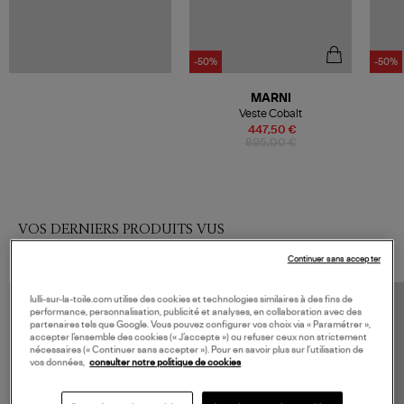
-50%
-50%
MARNI
Veste Cobalt
447,50 €
895,00 €
VOS DERNIERS PRODUITS VUS
Continuer sans accepter
lulli-sur-la-toile.com utilise des cookies et technologies similaires à des fins de
performance, personnalisation, publicité et analyses, en collaboration avec des
partenaires tels que Google. Vous pouvez configurer vos choix via « Paramétrer »,
accepter l’ensemble des cookies (« J’accepte ») ou refuser ceux non strictement
nécessaires (« Continuer sans accepter »). Pour en savoir plus sur l’utilisation de
vos données,
consulter notre politique de cookies