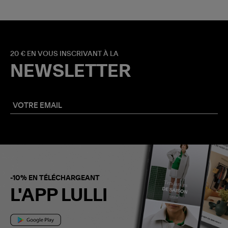
20 € EN VOUS INSCRIVANT À LA
NEWSLETTER
-10% EN TÉLÉCHARGEANT
L'APP LULLI