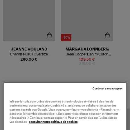
-50%
JEANNE VOULAND
MARGAUX LONNBERG
Chemise Pauli Oversize
Jean Cooper Denim Coton
Popeline Blanc
Bleu Clair
260,00 €
109,50 €
219,00 €
Continuer sans accepter
VOS DERNIERS PRODUITS VUS
lulli-sur-la-toile.com utilise des cookies et technologies similaires à des fins de
performance, personnalisation, publicité et analyses, en collaboration avec des
partenaires tels que Google. Vous pouvez configurer vos choix via « Paramétrer »,
accepter l’ensemble des cookies (« J’accepte ») ou refuser ceux non strictement
nécessaires (« Continuer sans accepter »). Pour en savoir plus sur l’utilisation de
vos données,
consulter notre politique de cookies