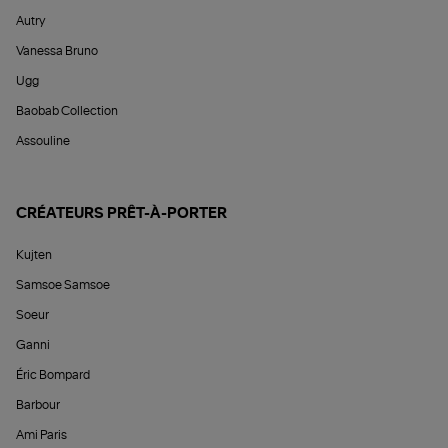
Autry
Vanessa Bruno
Ugg
Baobab Collection
Assouline
CRÉATEURS PRÊT-À-PORTER
Kujten
Samsoe Samsoe
Soeur
Ganni
Éric Bompard
Barbour
Ami Paris