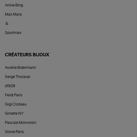
Anine Bing
Max Mara
&
Sportmax
CRÉATEURS BIJOUX
Aurélie Bidermann
Serge Thoraval
d1928
Feidt Paris
Gigi Clozeau
Ginette NY
Pascale Monvoisin
Stone Paris