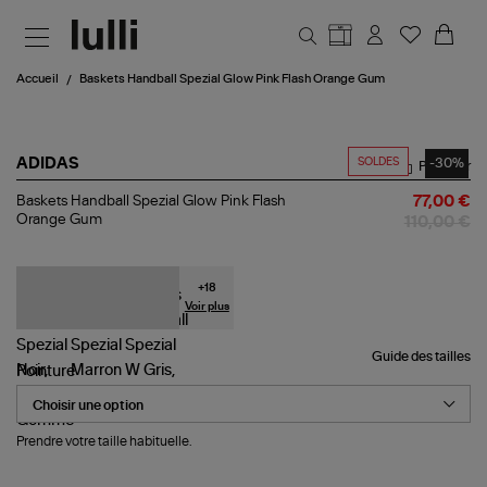
Aller au contenu principal
Accueil
Baskets Handball Spezial Glow Pink Flash Orange Gum
SOLDES
-30%
ADIDAS
Partager
Baskets
Baskets Handball Spezial Glow Pink Flash
77,00 €
Handball
Orange Gum
110,00 €
Spezial
Glow
Pink
Flash
+
18
Orange
Voir plus
Gum
Guide des tailles
Pointure
Prendre votre taille habituelle.