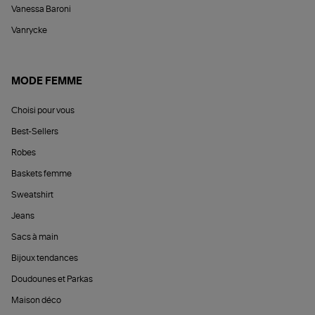
Vanessa Baroni
Vanrycke
MODE FEMME
Choisi pour vous
Best-Sellers
Robes
Baskets femme
Sweatshirt
Jeans
Sacs à main
Bijoux tendances
Doudounes et Parkas
Maison déco