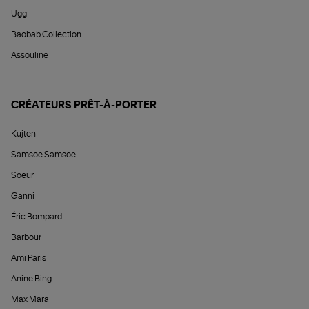
Ugg
Baobab Collection
Assouline
CRÉATEURS PRÊT-À-PORTER
Kujten
Samsoe Samsoe
Soeur
Ganni
Éric Bompard
Barbour
Ami Paris
Anine Bing
Max Mara