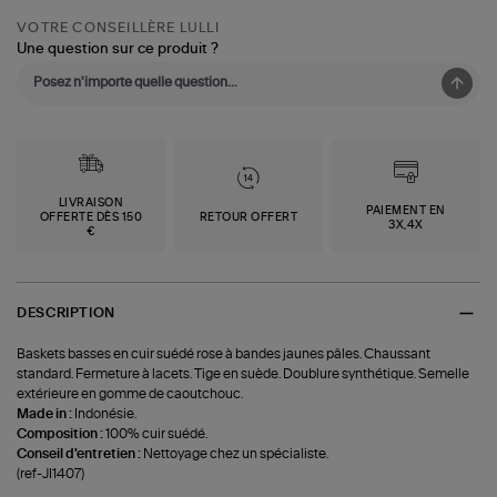
VOTRE CONSEILLÈRE LULLI
Une question sur ce produit ?
LIVRAISON
PAIEMENT EN
OFFERTE DÈS 150
RETOUR OFFERT
3X,4X
€
DESCRIPTION
Baskets basses en cuir suédé rose à bandes jaunes pâles. Chaussant
standard. Fermeture à lacets. Tige en suède. Doublure synthétique. Semelle
extérieure en gomme de caoutchouc.
Made in :
Indonésie.
Composition :
100% cuir suédé.
Conseil d'entretien :
Nettoyage chez un spécialiste.
(ref-JI1407)