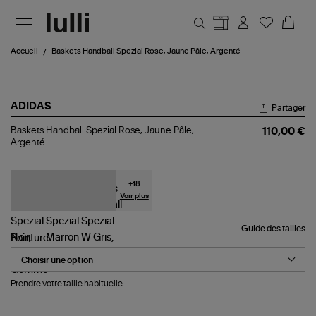
Aller au contenu principal
Accueil
Baskets Handball Spezial Rose, Jaune Pâle, Argenté
ADIDAS
Partager
Baskets
Baskets Handball Spezial Rose, Jaune Pâle,
110,00 €
Handball
Argenté
Spezial
Rose,
Jaune
Pâle,
+
18
Argenté
Voir plus
Guide des tailles
Pointure
Prendre votre taille habituelle.