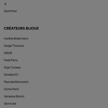
&
Sportmax
CRÉATEURS BIJOUX
Aurélie Bidermann
Serge Thoraval
d1928
Feidt Paris
Gigi Clozeau
Ginette NY
Pascale Monvoisin
Stone Paris
Vanessa Baroni
Vanrycke