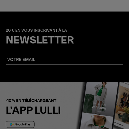
20 € EN VOUS INSCRIVANT À LA
NEWSLETTER
-10% EN TÉLÉCHARGEANT
L'APP LULLI