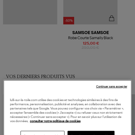
-50%
SAMSOE SAMSOE
Robe Courte Samally Black
125,00 €
250,00 €
VOS DERNIERS PRODUITS VUS
Continuer sans accepter
lulli-sur-la-toile.com utilise des cookies et technologies similaires à des fins de
performance, personnalisation, publicité et analyses, en collaboration avec des
partenaires tels que Google. Vous pouvez configurer vos choix via « Paramétrer »,
accepter l’ensemble des cookies (« J’accepte ») ou refuser ceux non strictement
nécessaires (« Continuer sans accepter »). Pour en savoir plus sur l’utilisation de
vos données,
consulter notre politique de cookies