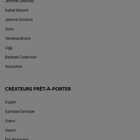
Jérôme Dreyfuss
Isabel Marant
Jeanne Vouland
Autry
Vanessa Bruno
Ugg
Baobab Collection
Assouline
CRÉATEURS PRÊT-À-PORTER
Kujten
Samsoe Samsoe
Soeur
Ganni
Éric Bompard