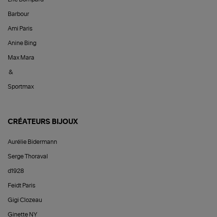
Barbour
Ami Paris
Anine Bing
Max Mara
&
Sportmax
CRÉATEURS BIJOUX
Aurélie Bidermann
Serge Thoraval
d1928
Feidt Paris
Gigi Clozeau
Ginette NY