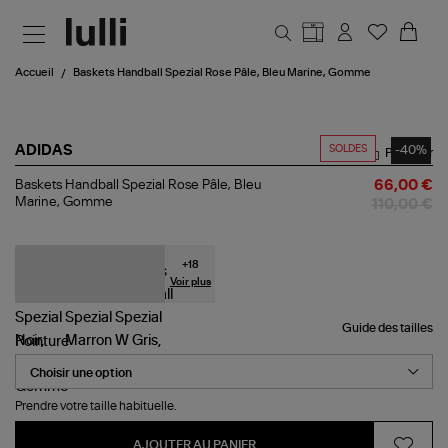
Aller au contenu principal
Accueil
Baskets Handball Spezial Rose Pâle, Bleu Marine, Gomme
SOLDES
-40%
ADIDAS
Partager
Baskets
Baskets Handball Spezial Rose Pâle, Bleu
66,00 €
Handball
Marine, Gomme
110,00 €
Spezial
Rose
Pâle,
Bleu
+
18
Marine,
Voir plus
Gomme
Guide des tailles
Pointure
Prendre votre taille habituelle.
AJOUTER AU PANIER