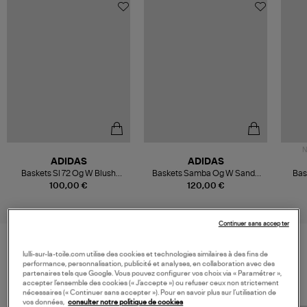
N
ADIDAS
ADIDAS
Baskets Sl 72 Og W Blush
Baskets Samba Og W Sandy
Bas
Pink/Blue/Lucid Blue
Pink/Ftwr White/Gold Met.
P
100,00 €
120,00 €
Continuer sans accepter
lulli-sur-la-toile.com utilise des cookies et technologies similaires à des fins de
VOS DERNIERS PRODUITS VUS
performance, personnalisation, publicité et analyses, en collaboration avec des
partenaires tels que Google. Vous pouvez configurer vos choix via « Paramétrer »,
accepter l’ensemble des cookies (« J’accepte ») ou refuser ceux non strictement
nécessaires (« Continuer sans accepter »). Pour en savoir plus sur l’utilisation de
vos données,
consulter notre politique de cookies