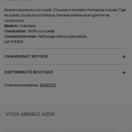
Baskets basses en cuir suédé . Chaussant standard. Fermeture à lacets. Tige
en suède. Doublure synthétique. Semelle extérieure en gomme de
caoutchouc.
Made in :
Indonésie.
Composition :
100% cuir suédé.
Conseil d'entretien :
Nettoyage chez un spécialiste.
(ref-IF6561)
LIVRAISON ET RETOUR
DISPONIBILITÉ BOUTIQUE
BASKETS
Collections similaires :
VOUS AIMEREZ AUSSI