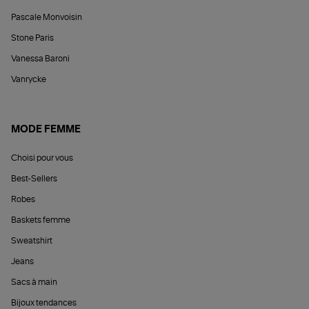
Pascale Monvoisin
Stone Paris
Vanessa Baroni
Vanrycke
MODE FEMME
Choisi pour vous
Best-Sellers
Robes
Baskets femme
Sweatshirt
Jeans
Sacs à main
Bijoux tendances