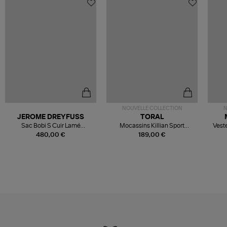
NOUVELLE COLLECTION
N
JEROME DREYFUSS
TORAL
Sac Bobi S Cuir Lamé
Mocassins Killian Sport
Veste
Champagne
Mousse
480,00 €
189,00 €