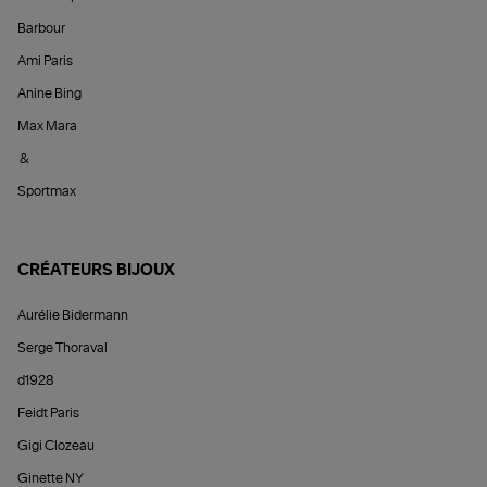
Barbour
Ami Paris
Anine Bing
Max Mara
&
Sportmax
CRÉATEURS BIJOUX
Aurélie Bidermann
Serge Thoraval
d1928
Feidt Paris
Gigi Clozeau
Ginette NY