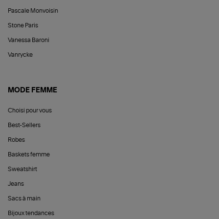
Pascale Monvoisin
Stone Paris
Vanessa Baroni
Vanrycke
MODE FEMME
Choisi pour vous
Best-Sellers
Robes
Baskets femme
Sweatshirt
Jeans
Sacs à main
Bijoux tendances