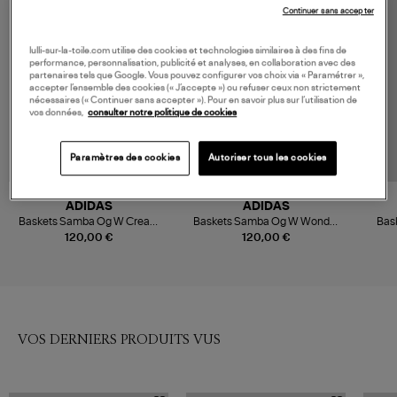
Continuer sans accepter
lulli-sur-la-toile.com utilise des cookies et technologies similaires à des fins de
performance, personnalisation, publicité et analyses, en collaboration avec des
partenaires tels que Google. Vous pouvez configurer vos choix via « Paramétrer »,
accepter l’ensemble des cookies (« J’accepte ») ou refuser ceux non strictement
nécessaires (« Continuer sans accepter »). Pour en savoir plus sur l’utilisation de
vos données,
consulter notre politique de cookies
Paramètres des cookies
Autoriser tous les cookies
ADIDAS
ADIDAS
Baskets Samba Og W Cream
Baskets Samba Og W Wonder
Bas
White/Earth Strata/Maroon
White/Dusky Bronze/Gold
Wh
120,00 €
120,00 €
Met.
VOS DERNIERS PRODUITS VUS