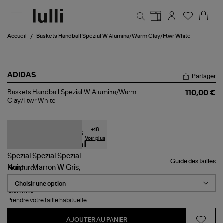
Aller au contenu principal
Accueil
Baskets Handball Spezial W Alumina/Warm Clay/Ftwr White
ADIDAS
Partager
Baskets
Baskets Handball Spezial W Alumina/Warm
110,00 €
Handball
Clay/Ftwr White
Spezial
W
Alumina/Warm
Clay/Ftwr
+
18
White
Voir plus
Guide des tailles
Pointure
Prendre votre taille habituelle.
AJOUTER AU PANIER