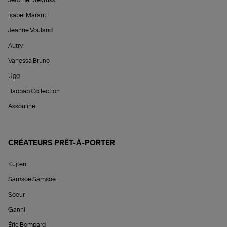
Isabel Marant
Jeanne Vouland
Autry
Vanessa Bruno
Ugg
Baobab Collection
Assouline
CRÉATEURS PRÊT-À-PORTER
Kujten
Samsoe Samsoe
Soeur
Ganni
Éric Bompard