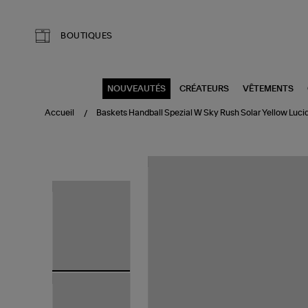
Aller au contenu principal
BOUTIQUES
NOUVEAUTÉS
CRÉATEURS
VÊTEMENTS
Accueil
Baskets Handball Spezial W Sky Rush Solar Yellow Luci