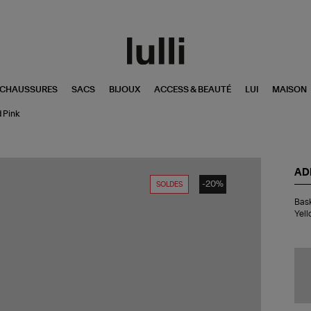
CHAUSSURES
SACS
BIJOUX
ACCESS & BEAUTÉ
LUI
MAISON
d Pink
AD
-20%
SOLDES
Bas
Bask
Han
Yell
Spe
W
Sk
Ru
Sol
Yel
Luc
Pin