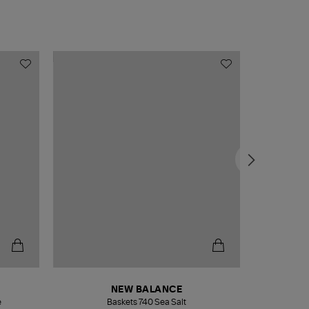
NEW BALANCE
e
Baskets 740 Sea Salt
Veste