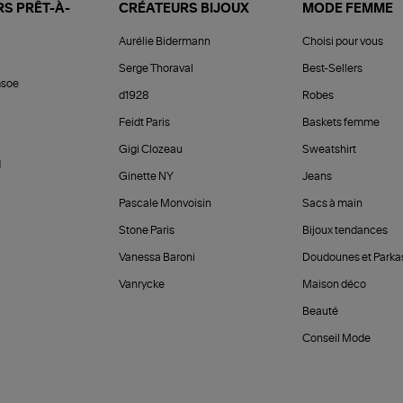
S PRÊT-À-
CRÉATEURS BIJOUX
MODE FEMME
Aurélie Bidermann
Choisi pour vous
Serge Thoraval
Best-Sellers
soe
d1928
Robes
Feidt Paris
Baskets femme
Gigi Clozeau
Sweatshirt
d
Ginette NY
Jeans
Pascale Monvoisin
Sacs à main
Stone Paris
Bijoux tendances
Vanessa Baroni
Doudounes et Parka
Vanrycke
Maison déco
Beauté
Conseil Mode