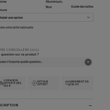
Guide des tailles
nture
dre votre taille habituelle.
RE CONSEILLÈRE LULLI
 question sur ce produit ?
LIVRAISON
RETOUR
PAIEMENT EN
OFFERTE DÈS
OFFERT
3X,4X
150 €
SCRIPTION