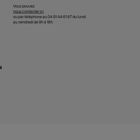
Vous pouvez
nous contacter ici
ou par téléphone au 04 91 44 61 67 du lundi
au vendredi de 9h à 18h.
N