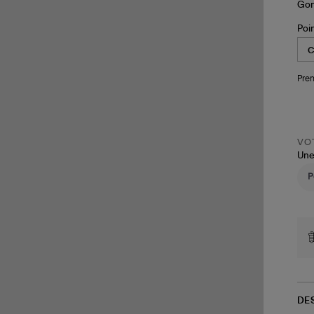
Poi
Pren
VOT
Une
DE