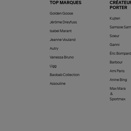
TOP MARQUES
CRÉATEUR
PORTER
Golden Goose
Kujten
Jérôme Dreyfuss
Samsoe Sam
Isabel Marant
Soeur
Jeanne Vouland
Ganni
Autry
Éric Bompar
Vanessa Bruno
Barbour
Ugg
Ami Paris
Baobab Collection
Anine Bing
Assouline
Max Mara
&
Sportmax