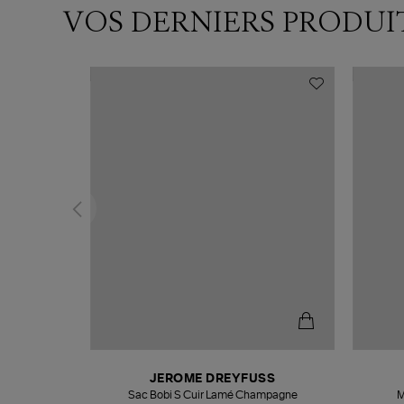
VOS DERNIERS PRODUI
N
JEROME DREYFUSS
te
Sac Bobi S Cuir Lamé Champagne
M