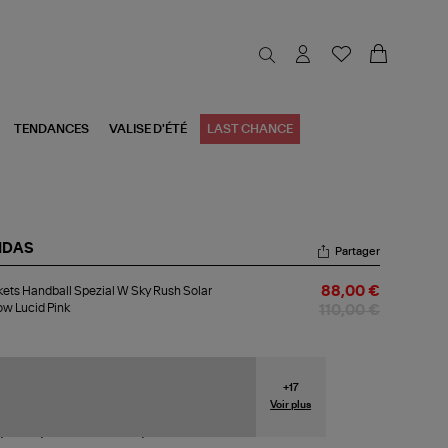
TENDANCES
VALISE D'ÉTÉ
LAST CHANCE
IDAS
Partager
kets
ets Handball Spezial W Sky Rush Solar
88,00 €
dball
ow Lucid Pink
zial
110,00 €
y
sh
ar
+
17
low
id
Voir plus
k