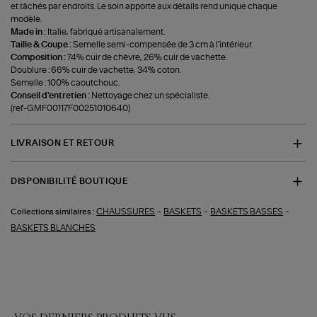
et tâchés par endroits. Le soin apporté aux détails rend unique chaque
modèle.
Made in :
Italie, fabriqué artisanalement.
Taille & Coupe :
Semelle semi-compensée de 3 cm à l'intérieur.
Composition :
74% cuir de chèvre, 26% cuir de vachette.
Doublure : 66% cuir de vachette, 34% coton.
Semelle : 100% caoutchouc.
Conseil d'entretien :
Nettoyage chez un spécialiste.
(ref-GMF00117F00251010640)
LIVRAISON ET RETOUR
DISPONIBILITÉ BOUTIQUE
-
-
-
CHAUSSURES
BASKETS
BASKETS BASSES
Collections similaires :
BASKETS BLANCHES