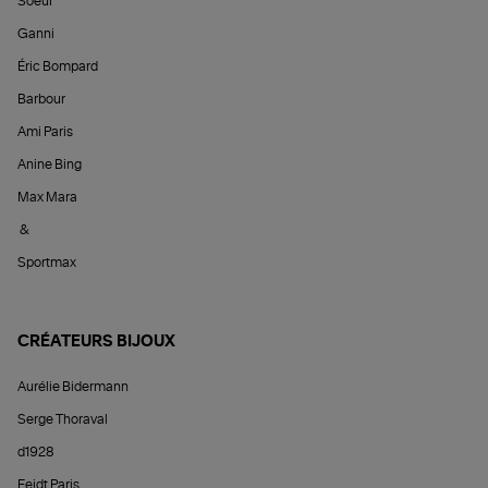
Soeur
Ganni
Éric Bompard
Barbour
Ami Paris
Anine Bing
Max Mara
&
Sportmax
CRÉATEURS BIJOUX
Aurélie Bidermann
Serge Thoraval
d1928
Feidt Paris