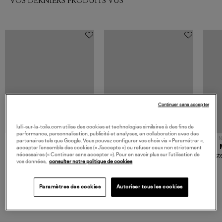
VOS DERNIERS PRODUITS VUS
Continuer sans accepter
lulli-sur-la-toile.com utilise des cookies et technologies similaires à des fins de
performance, personnalisation, publicité et analyses, en collaboration avec des
NOUVELLE COLLECTION
N
partenaires tels que Google. Vous pouvez configurer vos choix via « Paramétrer »,
JEROME DREYFUSS
TORAL
accepter l’ensemble des cookies (« J’accepte ») ou refuser ceux non strictement
nécessaires (« Continuer sans accepter »). Pour en savoir plus sur l’utilisation de
Sac Bobi S Cuir Lamé
Mocassins Killian Sport
Veste
vos données,
consulter notre politique de cookies
Champagne
Mousse
480,00 €
189,00 €
Paramètres des cookies
Autoriser tous les cookies