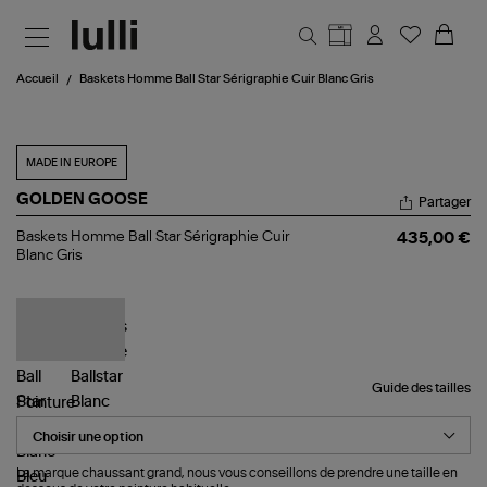
Aller au contenu principal
Accueil
Baskets Homme Ball Star Sérigraphie Cuir Blanc Gris
MADE IN EUROPE
GOLDEN GOOSE
Partager
Baskets
Baskets Homme Ball Star Sérigraphie Cuir
435,00 €
Homme
Blanc Gris
Ball
Star
Sérigraphie
Cuir
Blanc
Gris
Guide des tailles
Pointure
La marque chaussant grand, nous vous conseillons de prendre une taille en