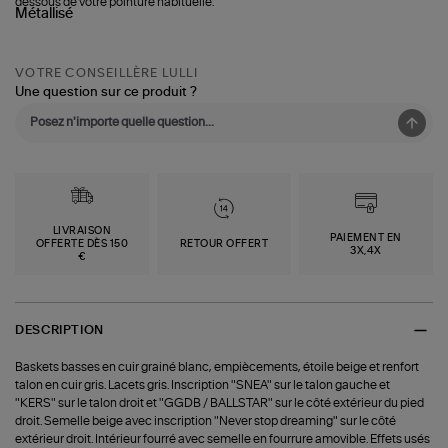
dessous de votre pointure habituelle.
VOTRE CONSEILLÈRE LULLI
Une question sur ce produit ?
LIVRAISON
PAIEMENT EN
OFFERTE DÈS 150
RETOUR OFFERT
3X,4X
€
DESCRIPTION
Baskets basses en cuir grainé blanc, empiècements, étoile beige et renfort
talon en cuir gris. Lacets gris. Inscription "SNEA" sur le talon gauche et
"KERS" sur le talon droit et "GGDB / BALLSTAR" sur le côté extérieur du pied
droit. Semelle beige avec inscription "Never stop dreaming" sur le côté
extérieur droit. Intérieur fourré avec semelle en fourrure amovible. Effets usés