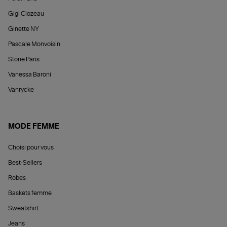
Gigi Clozeau
Ginette NY
Pascale Monvoisin
Stone Paris
Vanessa Baroni
Vanrycke
MODE FEMME
Choisi pour vous
Best-Sellers
Robes
Baskets femme
Sweatshirt
Jeans