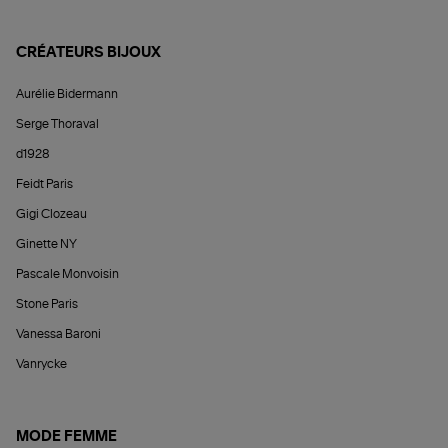
CRÉATEURS BIJOUX
Aurélie Bidermann
Serge Thoraval
d1928
Feidt Paris
Gigi Clozeau
Ginette NY
Pascale Monvoisin
Stone Paris
Vanessa Baroni
Vanrycke
MODE FEMME