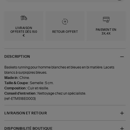
LIVRAISON
PAIEMENT EN
OFFERTE DÈS 150
RETOUR OFFERT
3X,4X
€
DESCRIPTION
Baskets running pour homme blanches et bleues en bi matière. Lacets
blancs à surpiqûres bleues.
Made in :
Chine.
Taille & Coupe :
Semelle : 5 cm.
Composition :
Cuir et résille.
Conseil d'entretien :
Nettoyage chez un spécialiste.
(ref-ETM518E0003)
LIVRAISON ET RETOUR
DISPONIBILITÉ BOUTIQUE