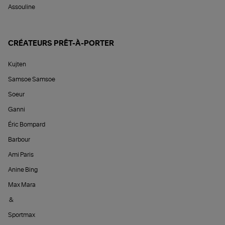
Assouline
CRÉATEURS PRÊT-À-PORTER
Kujten
Samsoe Samsoe
Soeur
Ganni
Éric Bompard
Barbour
Ami Paris
Anine Bing
Max Mara
&
Sportmax