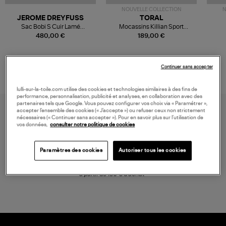
NOUVELLE COLLECTION
N
JEROME DREYFUSS
TORAL
Sac Bobi S Cuir Lamé
Mocassins Killian Sport
Champagne
Mousse
480,00 €
189,00 €
Continuer sans accepter
lulli-sur-la-toile.com utilise des cookies et technologies similaires à des fins de
performance, personnalisation, publicité et analyses, en collaboration avec des
partenaires tels que Google. Vous pouvez configurer vos choix via « Paramétrer »,
accepter l’ensemble des cookies (« J’accepte ») ou refuser ceux non strictement
nécessaires (« Continuer sans accepter »). Pour en savoir plus sur l’utilisation de
vos données,
consulter notre politique de cookies
Paramètres des cookies
Autoriser tous les cookies
LIVRAISON GRATUITE
à partir de 150 € d'achat*