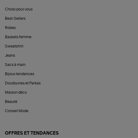
Choisi pour vous
Best-Sellers
Robes
Baskets femme
Sweatshirt
Jeans
Sacs à main
Bijoux tendances
Doudounes et Parkas
Maison déco
Beauté
Conseil Mode
OFFRES ET TENDANCES