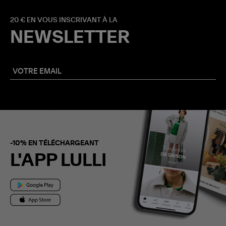
20 € EN VOUS INSCRIVANT À LA
NEWSLETTER
-10% EN TÉLÉCHARGEANT
L'APP LULLI