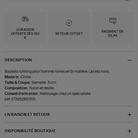
LIVRAISON
PAIEMENT EN
OFFERTE DÈS 150
RETOUR OFFERT
3X,4X
€
DESCRIPTION
Baskets running pour homme noires en bi matière. Lacets noirs.
Made in :
Chine.
Taille & Coupe :
Semelle : 5 cm.
Composition :
Nylon et résille.
Conseil d'entretien :
Nettoyage chez un spécialiste.
(ref-ETM528E1101)
LIVRAISON ET RETOUR
DISPONIBILITÉ BOUTIQUE