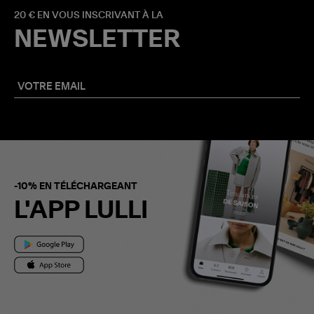
20 € EN VOUS INSCRIVANT À LA
NEWSLETTER
-10% EN TÉLÉCHARGEANT
L'APP LULLI