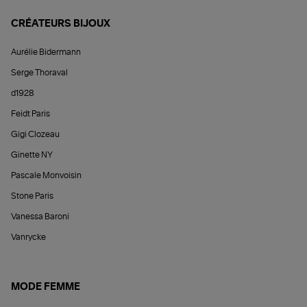
CRÉATEURS BIJOUX
Aurélie Bidermann
Serge Thoraval
d1928
Feidt Paris
Gigi Clozeau
Ginette NY
Pascale Monvoisin
Stone Paris
Vanessa Baroni
Vanrycke
MODE FEMME