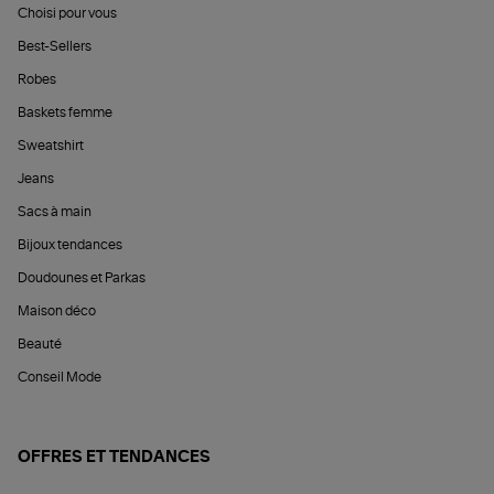
Choisi pour vous
Best-Sellers
Robes
Baskets femme
Sweatshirt
Jeans
Sacs à main
Bijoux tendances
Doudounes et Parkas
Maison déco
Beauté
Conseil Mode
OFFRES ET TENDANCES