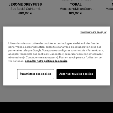
NOUVELLE COLLECTION
N
JEROME DREYFUSS
TORAL
Sac Bobi S Cuir Lamé
Mocassins Killian Sport
Veste
Champagne
Mousse
480,00 €
189,00 €
Continuer sans accepter
lulli-sur-la-toile.com utilise des cookies et technologies similaires à des fins de
performance, personnalisation, publicité et analyses, en collaboration avec des
partenaires tels que Google. Vous pouvez configurer vos choix via « Paramétrer »,
accepter l’ensemble des cookies (« J’accepte ») ou refuser ceux non strictement
nécessaires (« Continuer sans accepter »). Pour en savoir plus sur l’utilisation de
vos données,
consulter notre politique de cookies
Paramètres des cookies
Autoriser tous les cookies
LIVRAISON GRATUITE
à partir de 150€ d'achats*