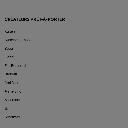
CRÉATEURS PRÊT-À-PORTER
Kujten
Samsoe Samsoe
Soeur
Ganni
Éric Bompard
Barbour
Ami Paris
Anine Bing
Max Mara
&
Sportmax