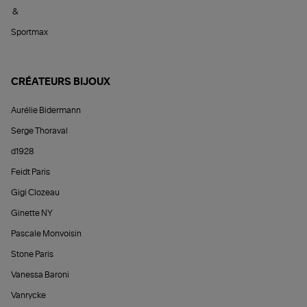
&
Sportmax
CRÉATEURS BIJOUX
Aurélie Bidermann
Serge Thoraval
d1928
Feidt Paris
Gigi Clozeau
Ginette NY
Pascale Monvoisin
Stone Paris
Vanessa Baroni
Vanrycke