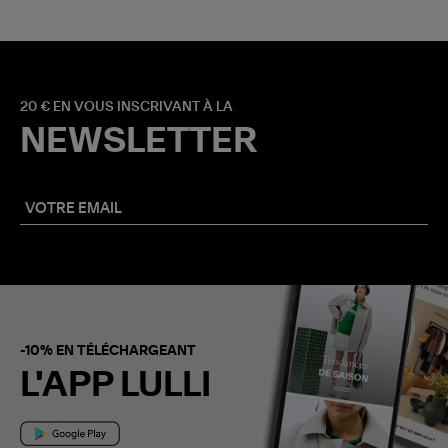
20 € EN VOUS INSCRIVANT À LA
NEWSLETTER
-10% EN TÉLÉCHARGEANT
L'APP LULLI