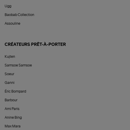
Ugg
Baobab Collection
Assouline
CRÉATEURS PRÊT-À-PORTER
Kujten
Samsoe Samsoe
Soeur
Ganni
Éric Bompard
Barbour
Ami Paris
Anine Bing
Max Mara