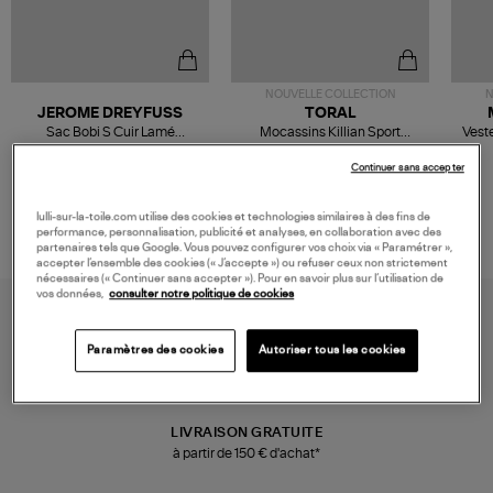
NOUVELLE COLLECTION
N
JEROME DREYFUSS
TORAL
Sac Bobi S Cuir Lamé
Mocassins Killian Sport
Veste
Champagne
Mousse
480,00 €
189,00 €
Continuer sans accepter
lulli-sur-la-toile.com utilise des cookies et technologies similaires à des fins de
performance, personnalisation, publicité et analyses, en collaboration avec des
partenaires tels que Google. Vous pouvez configurer vos choix via « Paramétrer »,
accepter l’ensemble des cookies (« J’accepte ») ou refuser ceux non strictement
nécessaires (« Continuer sans accepter »). Pour en savoir plus sur l’utilisation de
vos données,
consulter notre politique de cookies
Paramètres des cookies
Autoriser tous les cookies
LIVRAISON GRATUITE
à partir de 150 € d'achat*