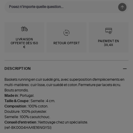
LIVRAISON
PAIEMENT EN
OFFERTE DÈS 150
RETOUR OFFERT
3X,4X
€
DESCRIPTION
Baskets running en cuir suédé gris, avec superposition d'empiècements en
multi-matières : cuir lisse, cuir suédé et coton. Fermeture par lacets écru.
Bouts arrondis.
Made in :
Portugal.
Taille & Coupe :
Semelle : 4 cm.
Composition :
100% coton.
Doublure : 100% polyester.
Semelle : 100% caoutchouc.
Conseil d'entretien :
Nettoyage chez un spécialiste.
(ref-BK0004HAA1E16NGYSI)