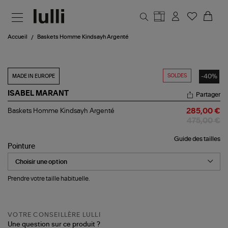
Aller au contenu principal
Accueil
Baskets Homme Kindsayh Argenté
SOLDES
-40%
MADE IN EUROPE
ISABEL MARANT
Partager
Baskets
Baskets Homme Kindsayh Argenté
285,00 €
Homme
475,00 €
Kindsayh
Argenté
Guide des tailles
Pointure
Prendre votre taille habituelle.
VOTRE CONSEILLÈRE LULLI
Une question sur ce produit ?