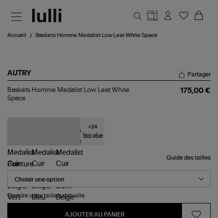
Aller au contenu principal
Accueil
Baskets Homme Medalist Low Leat White Space
AUTRY
Partager
Baskets
Baskets Homme Medalist Low Leat White
175,00 €
Homme
Space
Medalist
Low
Leat
White
+
24
Space
Voir plus
Guide des tailles
Pointure
Prendre votre taille habituelle.
AJOUTER AU PANIER