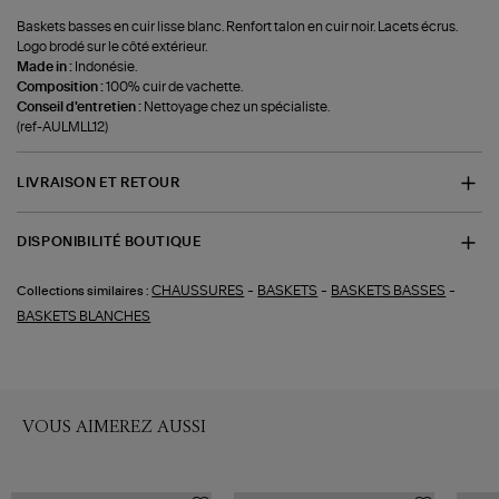
Baskets basses en cuir lisse blanc. Renfort talon en cuir noir. Lacets écrus.
Logo brodé sur le côté extérieur.
Made in :
Indonésie.
Composition :
100% cuir de vachette.
Conseil d'entretien :
Nettoyage chez un spécialiste.
(ref-AULMLL12)
LIVRAISON ET RETOUR
DISPONIBILITÉ BOUTIQUE
-
-
-
CHAUSSURES
BASKETS
BASKETS BASSES
Collections similaires :
BASKETS BLANCHES
VOUS AIMEREZ AUSSI