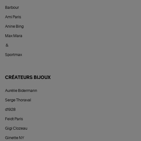
Barbour
Ami Paris
Anine Bing
Max Mara
&
Sportmax
CRÉATEURS BIJOUX
Aurélie Bidermann
Serge Thoraval
d1928
Feidt Paris
Gigi Clozeau
Ginette NY