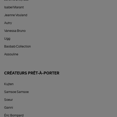
Isabel Marant
Jeanne Vouland
Autry
Vanessa Bruno
Ugg
Baobab Collection
Assouline
CRÉATEURS PRÊT-À-PORTER
Kujten
Samsoe Samsoe
Soeur
Ganni
Éric Bompard