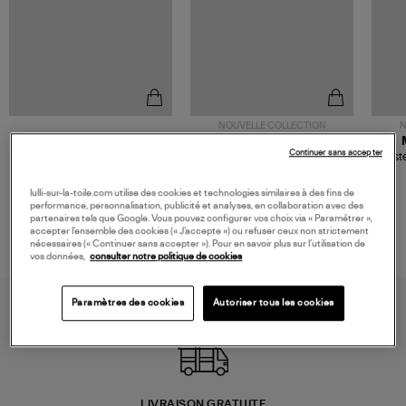
NOUVELLE COLLECTION
N
JEROME DREYFUSS
TORAL
Continuer sans accepter
Sac Bobi S Cuir Lamé
Mocassins Killian Sport
Veste
Champagne
Mousse
480,00 €
189,00 €
lulli-sur-la-toile.com utilise des cookies et technologies similaires à des fins de
performance, personnalisation, publicité et analyses, en collaboration avec des
partenaires tels que Google. Vous pouvez configurer vos choix via « Paramétrer »,
accepter l’ensemble des cookies (« J’accepte ») ou refuser ceux non strictement
nécessaires (« Continuer sans accepter »). Pour en savoir plus sur l’utilisation de
vos données,
consulter notre politique de cookies
Paramètres des cookies
Autoriser tous les cookies
LIVRAISON GRATUITE