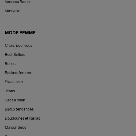
Vanessa Baroni
Vanrycke
MODE FEMME
Choisi pour vous
Best-Sellers
Robes
Baskets femme
Sweatshirt
Jeans
Sacs à main
Bijoux tendances
Doudounes et Parkas
Maison déco