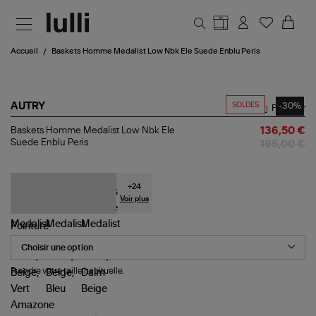
Aller au contenu principal
Accueil
Baskets Homme Medalist Low Nbk Ele Suede Enblu Peris
SOLDES
-30%
AUTRY
Partager
Baskets
Baskets Homme Medalist Low Nbk Ele
136,50 €
Homme
Suede Enblu Peris
195,00 €
Medalist
Low
Nbk
Ele
+
24
Suede
Voir plus
Enblu
Peris
Pointure
Prendre votre taille habituelle.