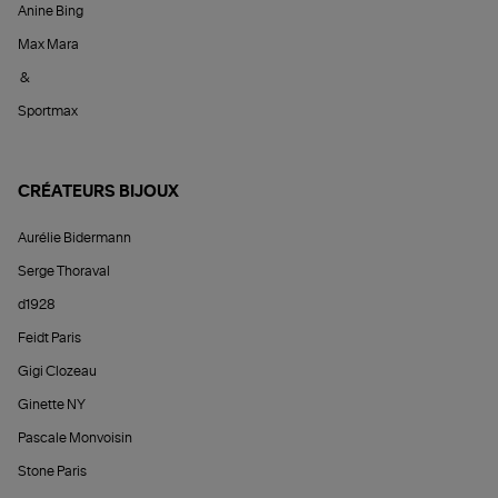
Anine Bing
Max Mara
&
Sportmax
CRÉATEURS BIJOUX
Aurélie Bidermann
Serge Thoraval
d1928
Feidt Paris
Gigi Clozeau
Ginette NY
Pascale Monvoisin
Stone Paris