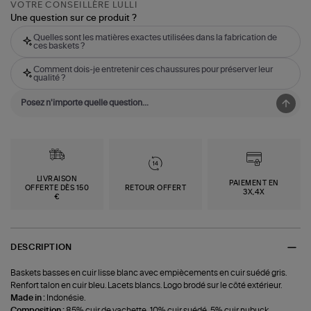
VOTRE CONSEILLÈRE LULLI
Une question sur ce produit ?
Quelles sont les matières exactes utilisées dans la fabrication de
ces baskets ?
Comment dois-je entretenir ces chaussures pour préserver leur
qualité ?
LIVRAISON
PAIEMENT EN
OFFERTE DÈS 150
RETOUR OFFERT
3X,4X
€
DESCRIPTION
Baskets basses en cuir lisse blanc avec empiècements en cuir suédé gris.
Renfort talon en cuir bleu. Lacets blancs. Logo brodé sur le côté extérieur.
Made in :
Indonésie.
Composition :
85% cuir de vachette, 10% cuir suédé, 5% cuir nubuck.