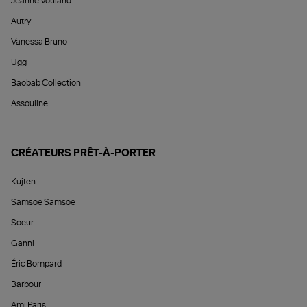
Jeanne Vouland
Autry
Vanessa Bruno
Ugg
Baobab Collection
Assouline
CRÉATEURS PRÊT-À-PORTER
Kujten
Samsoe Samsoe
Soeur
Ganni
Éric Bompard
Barbour
Ami Paris