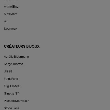
Anine Bing
Max Mara
&
Sportmax
CRÉATEURS BIJOUX
Aurélie Bidermann
Serge Thoraval
d1928
Feidt Paris
Gigi Clozeau
Ginette NY
Pascale Monvoisin
Stone Paris