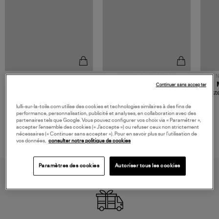
NOUVELLE COLLECTION
N
JEROME DREYFUSS
TORAL
Continuer sans accepter
Sac Bobi S Cuir Lamé
Mocassins Killian Sport
Veste
Champagne
Mousse
480,00 €
189,00 €
lulli-sur-la-toile.com utilise des cookies et technologies similaires à des fins de
performance, personnalisation, publicité et analyses, en collaboration avec des
partenaires tels que Google. Vous pouvez configurer vos choix via « Paramétrer »,
accepter l’ensemble des cookies (« J’accepte ») ou refuser ceux non strictement
nécessaires (« Continuer sans accepter »). Pour en savoir plus sur l’utilisation de
vos données,
consulter notre politique de cookies
Paramètres des cookies
Autoriser tous les cookies