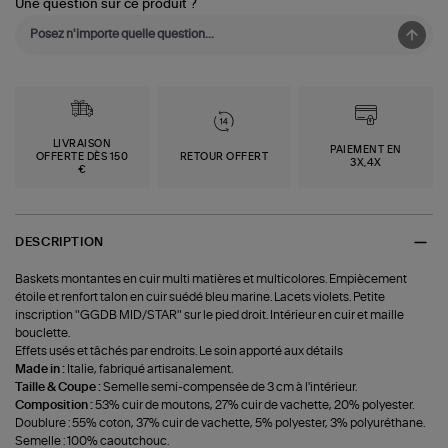
Une question sur ce produit ?
LIVRAISON
PAIEMENT EN
OFFERTE DÈS 150
RETOUR OFFERT
3X,4X
€
DESCRIPTION
Baskets montantes en cuir multi matières et multicolores. Empiècement
étoile et renfort talon en cuir suédé bleu marine. Lacets violets. Petite
inscription "GGDB MID/STAR" sur le pied droit. Intérieur en cuir et maille
bouclette.
Effets usés et tâchés par endroits. Le soin apporté aux détails
Made in :
Italie, fabriqué artisanalement.
Taille & Coupe :
Semelle semi-compensée de 3 cm à l'intérieur.
Composition :
53% cuir de moutons, 27% cuir de vachette, 20% polyester.
Doublure : 55% coton, 37% cuir de vachette, 5% polyester, 3% polyuréthane.
Semelle : 100% caoutchouc.