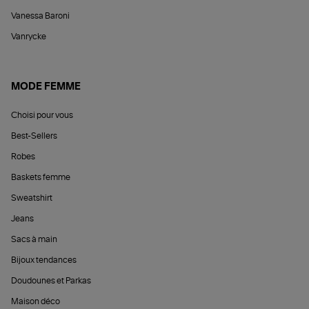
Vanessa Baroni
Vanrycke
MODE FEMME
Choisi pour vous
Best-Sellers
Robes
Baskets femme
Sweatshirt
Jeans
Sacs à main
Bijoux tendances
Doudounes et Parkas
Maison déco