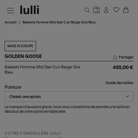
Aller au contenu principal
Accueil
Baskets Homme Mid Star Cuir Beige Gris Bleu
MADE IN EUROPE
GOLDEN GOOSE
Partager
Baskets
Baskets Homme Mid Star Cuir Beige Gris
455,00 €
Homme
Bleu
Mid
Star
Guide des tailles
Cuir
Pointure
Beige
Gris
Bleu
La marque chaussant grand, nous vous conseillons de prendre une taille en
dessous de votre pointure habituelle.
VOTRE CONSEILLÈRE LULLI