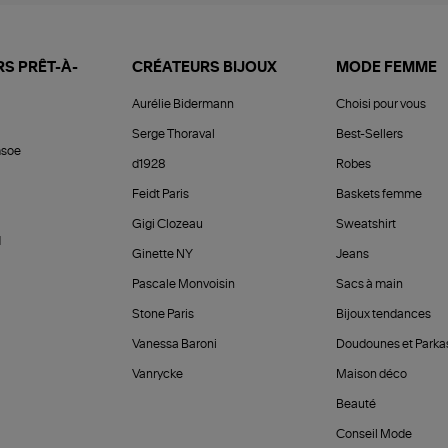
S PRÊT-À-
CRÉATEURS BIJOUX
MODE FEMME
Aurélie Bidermann
Choisi pour vous
Serge Thoraval
Best-Sellers
soe
d1928
Robes
Feidt Paris
Baskets femme
Gigi Clozeau
Sweatshirt
d
Ginette NY
Jeans
Pascale Monvoisin
Sacs à main
Stone Paris
Bijoux tendances
Vanessa Baroni
Doudounes et Parka
Vanrycke
Maison déco
Beauté
Conseil Mode