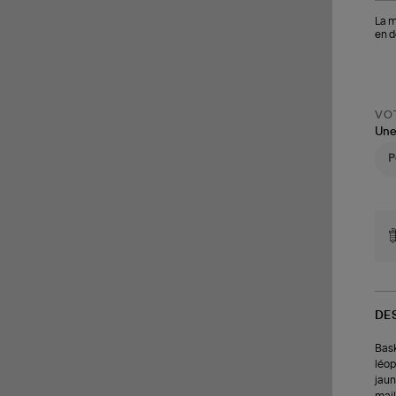
La m
en d
VOT
Une
DE
Bask
léop
jaun
mail