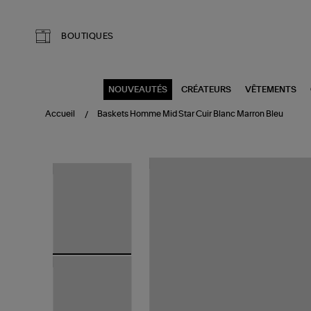
Aller au contenu principal
BOUTIQUES
NOUVEAUTÉS
CRÉATEURS
VÊTEMENTS
Accueil
Baskets Homme Mid Star Cuir Blanc Marron Bleu