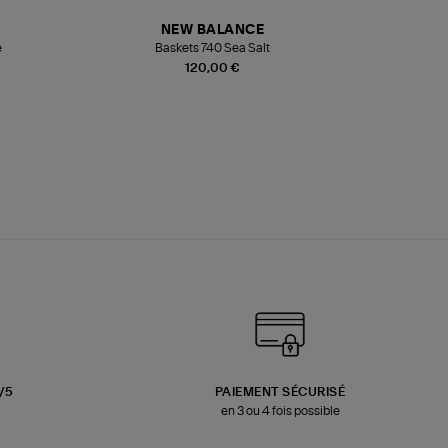
NEW BALANCE
e
Baskets 740 Sea Salt
Veste
120,00 €
3/5
PAIEMENT SÉCURISÉ
en 3 ou 4 fois possible