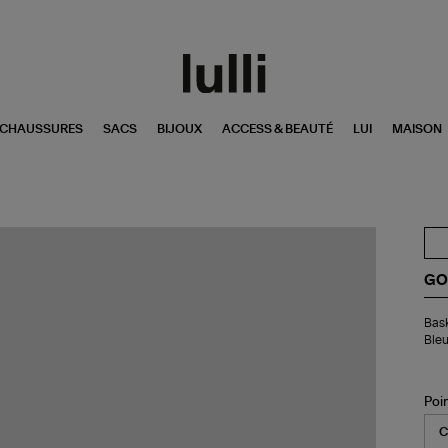
CHAUSSURES
SACS
BIJOUX
ACCESS & BEAUTÉ
LUI
MAISON
GO
Bas
Bask
Ho
Ble
Mi
Sta
Cui
Bla
Poi
Ma
Ble