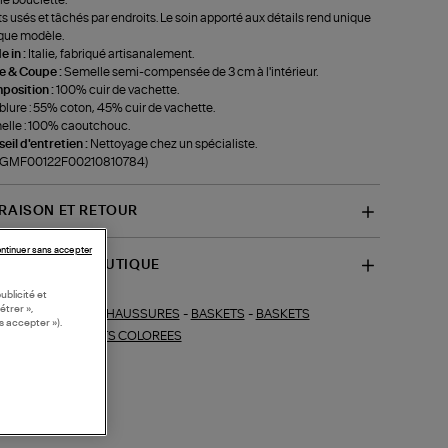
ts usés et tâchés par endroits. Le soin apporté aux détails rend unique
que modèle.
 in :
Italie, fabriqué artisanalement.
le & Coupe :
Semelle semi-compensée de 3 cm à l'intérieur.
position :
100% cuir de vachette.
lure : 55% coton, 45% cuir de vachette.
lle : 100% caoutchouc.
eil d'entretien :
Nettoyage chez un spécialiste.
f-GMF00122F00210810784)
VRAISON ET RETOUR
ntinuer sans accepter
SPONIBILITÉ BOUTIQUE
ublicité et
étrer »,
CHAUSSURES
-
BASKETS
-
BASKETS
ections similaires :
s accepter »).
NTANTES
-
BASKETS COLOREES