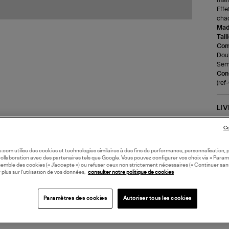
Effe
cha
Made
Tail
Com
Doub
Seme
Cons
(re
LI
Co
DI
oile.com utilise des cookies et technologies similaires à des fins de performance, personnalisation, p
collaboration avec des partenaires tels que Google. Vous pouvez configurer vos choix via « Param
Coll
semble des cookies (« J’accepte ») ou refuser ceux non strictement nécessaires (« Continuer san
MO
 plus sur l’utilisation de vos données,
consulter notre politique de cookies
Paramètres des cookies
Autoriser tous les cookies