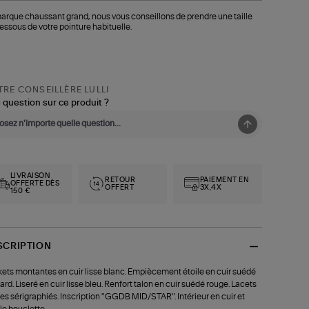
arque chaussant grand, nous vous conseillons de prendre une taille
essous de votre pointure habituelle.
RE CONSEILLÈRE LULLI
 question sur ce produit ?
LIVRAISON
RETOUR
PAIEMENT EN
OFFERTE DÈS
OFFERT
3X,4X
150 €
SCRIPTION
ets montantes en cuir lisse blanc. Empiècement étoile en cuir suédé
ard. Liseré en cuir lisse bleu. Renfort talon en cuir suédé rouge. Lacets
es sérigraphiés. Inscription "GGDB MID/STAR". Intérieur en cuir et
le bouclette.