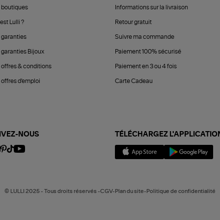
 boutiques
Informations sur la livraison
est Lulli ?
Retour gratuit
 garanties
Suivre ma commande
 garanties Bijoux
Paiement 100% sécurisé
 offres & conditions
Paiement en 3 ou 4 fois
offres d'emploi
Carte Cadeau
IVEZ-NOUS
TÉLÉCHARGEZ L'APPLICATIO
© LULLI 2025 - Tous droits réservés -CGV-Plan du site-Politique de confidentialité