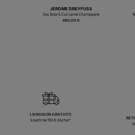
N
JEROME DREYFUSS
te
Sac Bobi S Cuir Lamé Champagne
M
480,00 €
LIVRAISON GRATUITE
RET
à partir de 150 € d'achat*
d