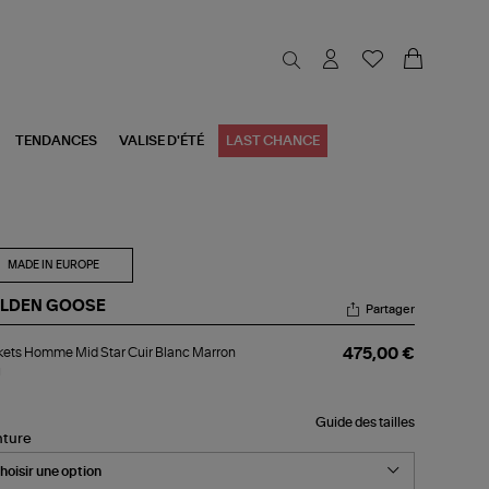
TENDANCES
VALISE D'ÉTÉ
LAST CHANCE
MADE IN EUROPE
LDEN GOOSE
Partager
kets
ets Homme Mid Star Cuir Blanc Marron
475,00 €
mme
u
d
r
r
Guide des tailles
nc
nture
rron
u