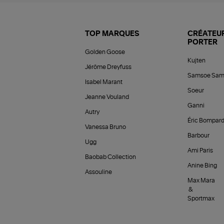
TOP MARQUES
CRÉATEUR
PORTER
Golden Goose
Kujten
Jérôme Dreyfuss
Samsoe Sam
Isabel Marant
Soeur
Jeanne Vouland
Ganni
Autry
Éric Bompar
Vanessa Bruno
Barbour
Ugg
Ami Paris
Baobab Collection
Anine Bing
Assouline
Max Mara
&
Sportmax