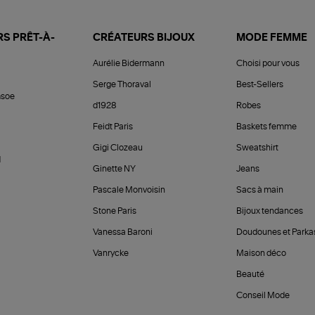
S PRÊT-À-
CRÉATEURS BIJOUX
MODE FEMME
Aurélie Bidermann
Choisi pour vous
Serge Thoraval
Best-Sellers
soe
d1928
Robes
Feidt Paris
Baskets femme
Gigi Clozeau
Sweatshirt
d
Ginette NY
Jeans
Pascale Monvoisin
Sacs à main
Stone Paris
Bijoux tendances
Vanessa Baroni
Doudounes et Parka
Vanrycke
Maison déco
Beauté
Conseil Mode