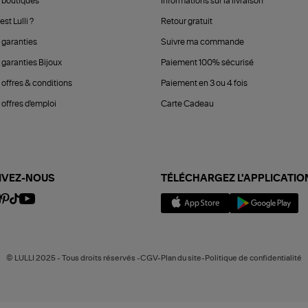
 boutiques
Informations sur la livraison
est Lulli ?
Retour gratuit
 garanties
Suivre ma commande
 garanties Bijoux
Paiement 100% sécurisé
 offres & conditions
Paiement en 3 ou 4 fois
offres d'emploi
Carte Cadeau
IVEZ-NOUS
TÉLÉCHARGEZ L'APPLICATIO
© LULLI 2025 - Tous droits réservés -CGV-Plan du site-Politique de confidentialité