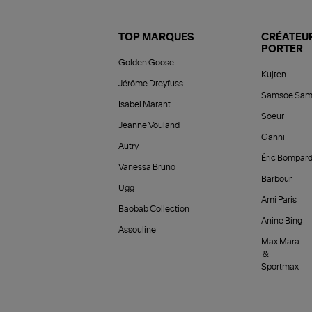
TOP MARQUES
CRÉATEUR
PORTER
Golden Goose
Kujten
Jérôme Dreyfuss
Samsoe Sam
Isabel Marant
Soeur
Jeanne Vouland
Ganni
Autry
Éric Bompar
Vanessa Bruno
Barbour
Ugg
Ami Paris
Baobab Collection
Anine Bing
Assouline
Max Mara
&
Sportmax