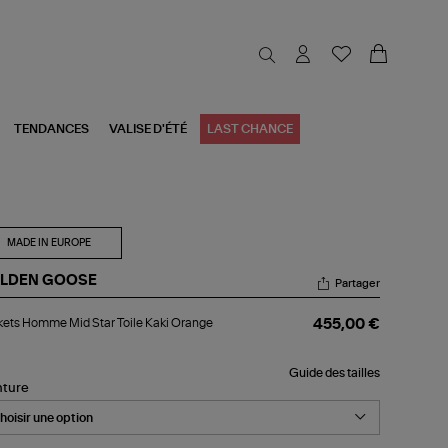
TENDANCES
VALISE D'ÉTÉ
LAST CHANCE
MADE IN EUROPE
LDEN GOOSE
Partager
kets
ets Homme Mid Star Toile Kaki Orange
455,00 €
mme
d
r
Guide des tailles
le
nture
i
ange