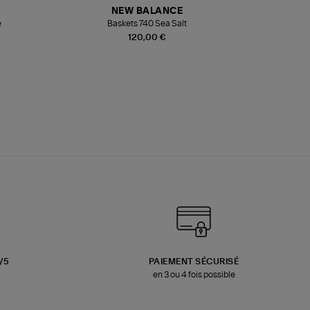
NEW BALANCE
e
Baskets 740 Sea Salt
Veste
120,00 €
3/5
PAIEMENT SÉCURISÉ
en 3 ou 4 fois possible