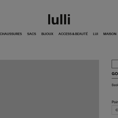
CHAUSSURES
SACS
BIJOUX
ACCESS & BEAUTÉ
LUI
MAISON
GO
Bas
Bask
Ho
Mi
Sta
Toi
Poi
Kak
Or