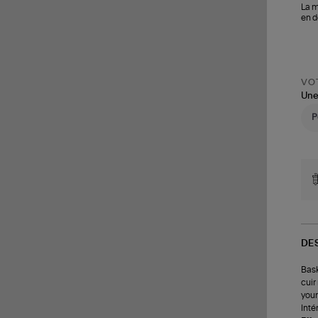
La m
en d
VOT
Une
DE
Bask
cuir
youn
Inté