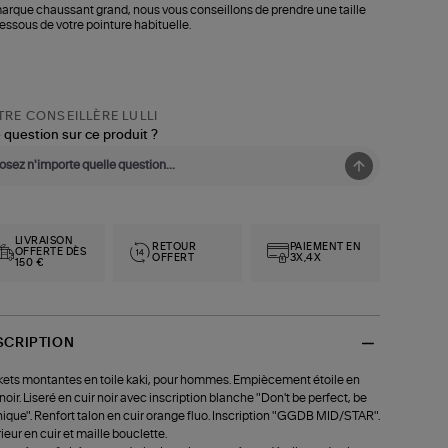
arque chaussant grand, nous vous conseillons de prendre une taille
essous de votre pointure habituelle.
RE CONSEILLÈRE LULLI
 question sur ce produit ?
LIVRAISON
RETOUR
PAIEMENT EN
OFFERTE DÈS
OFFERT
3X,4X
150 €
SCRIPTION
ets montantes en toile kaki, pour hommes. Empiècement étoile en
 noir. Liseré en cuir noir avec inscription blanche "Don't be perfect, be
ique". Renfort talon en cuir orange fluo. Inscription "GGDB MID/STAR".
rieur en cuir et maille bouclette.