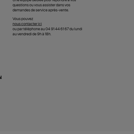
Une équipe dédiée pour répondre à vos
questions ou vous assister dans vos
demandes de service après-vente.
Vous pouvez
nous contacter ici
ou par téléphone au 04 91 44 61 67 du lundi
au vendredi de 9h à 18h.
N