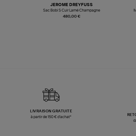
JEROME DREYFUSS
te
Sac Bobi S Cuir Lamé Champagne
M
480,00 €
LIVRAISON GRATUITE
RET
à partir de 150 € d'achat*
d