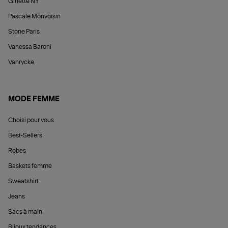
Ginette NY
Pascale Monvoisin
Stone Paris
Vanessa Baroni
Vanrycke
MODE FEMME
Choisi pour vous
Best-Sellers
Robes
Baskets femme
Sweatshirt
Jeans
Sacs à main
Bijoux tendances