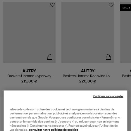
MADE 
AUTRY
AUTRY
Baskets Homme Hyperway
Baskets Homme Reelwind Low
Baske
Low Sue Meshact Silver Sage
Suesugar Nyl Deep Green
215,00 €
220,00 €
Spabl
Quin
Continuer sans accepter
lulli-sur-la-toile.com utilise des cookies et technologies similaires à des fins de
performance, personnalisation, publicité et analyses, en collaboration avec des
VOS DERNIERS PRODUITS VUS
partenaires tels que Google. Vous pouvez configurer vos choix via « Paramétrer »,
accepter l’ensemble des cookies (« J’accepte ») ou refuser ceux non strictement
nécessaires (« Continuer sans accepter »). Pour en savoir plus sur l’utilisation de
vos données,
consulter notre politique de cookies