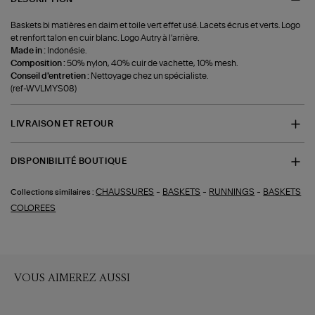
Baskets bi matières en daim et toile vert effet usé. Lacets écrus et verts. Logo
et renfort talon en cuir blanc. Logo Autry à l'arrière.
Made in :
Indonésie.
Composition :
50% nylon, 40% cuir de vachette, 10% mesh.
Conseil d'entretien :
Nettoyage chez un spécialiste.
(ref-WVLMYS08)
LIVRAISON ET RETOUR
DISPONIBILITÉ BOUTIQUE
-
-
-
CHAUSSURES
BASKETS
RUNNINGS
BASKETS
Collections similaires :
COLOREES
VOUS AIMEREZ AUSSI