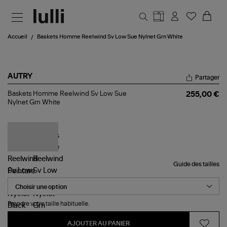
Aller au contenu principal
Accueil
Baskets Homme Reelwind Sv Low Sue Nylnet Grn White
AUTRY
Partager
Baskets
Baskets Homme Reelwind Sv Low Sue
255,00 €
Homme
Nylnet Grn White
Reelwind
Sv
Low
Sue
Nylnet
Grn
White
Guide des tailles
Pointure
Prendre votre taille habituelle.
AJOUTER AU PANIER