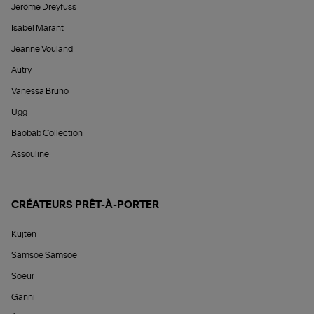
Jérôme Dreyfuss
Isabel Marant
Jeanne Vouland
Autry
Vanessa Bruno
Ugg
Baobab Collection
Assouline
CRÉATEURS PRÊT-À-PORTER
Kujten
Samsoe Samsoe
Soeur
Ganni