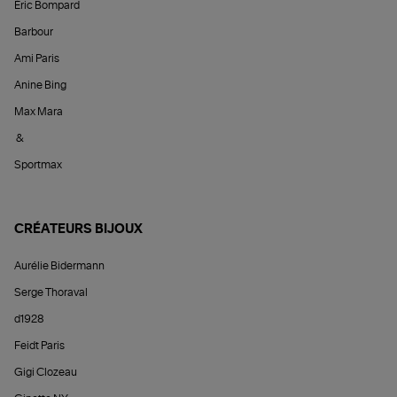
Éric Bompard
Barbour
Ami Paris
Anine Bing
Max Mara
&
Sportmax
CRÉATEURS BIJOUX
Aurélie Bidermann
Serge Thoraval
d1928
Feidt Paris
Gigi Clozeau