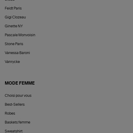
Feidt Paris
Gigi Clozeau
Ginette NY
Pascale Monvoisin
Stone Paris
Vanessa Baroni
Vanrycke
MODE FEMME
Choisi pour vous
Best-Sellers
Robes
Baskets femme
Sweatshirt