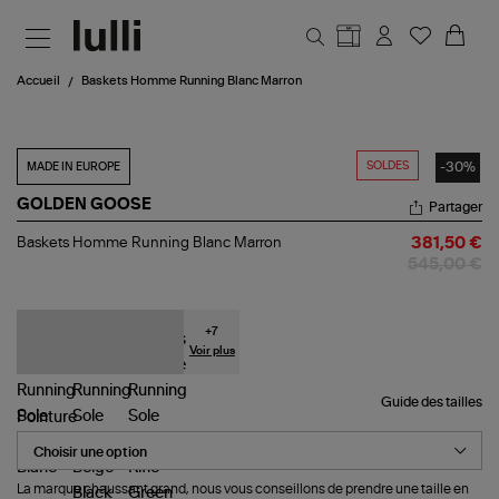
Aller au contenu principal
Accueil
Baskets Homme Running Blanc Marron
SOLDES
-30%
MADE IN EUROPE
GOLDEN GOOSE
Partager
Baskets
Baskets Homme Running Blanc Marron
381,50 €
Homme
545,00 €
Running
Blanc
Marron
+
7
Voir plus
Guide des tailles
Pointure
La marque chaussant grand, nous vous conseillons de prendre une taille en