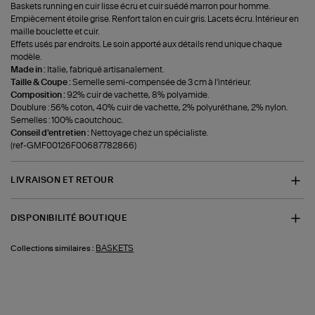
Baskets running en cuir lisse écru et cuir suédé marron pour homme.
Empiècement étoile grise. Renfort talon en cuir gris. Lacets écru. Intérieur en
maille bouclette et cuir.
Effets usés par endroits. Le soin apporté aux détails rend unique chaque
modèle.
Made in :
Italie, fabriqué artisanalement.
Taille & Coupe :
Semelle semi-compensée de 3 cm à l'intérieur.
Composition :
92% cuir de vachette, 8% polyamide.
Doublure : 56% coton, 40% cuir de vachette, 2% polyuréthane, 2% nylon.
Semelles : 100% caoutchouc.
Conseil d'entretien :
Nettoyage chez un spécialiste.
(ref-GMF00126F00687782866)
LIVRAISON ET RETOUR
DISPONIBILITÉ BOUTIQUE
BASKETS
Collections similaires :