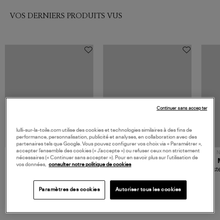
VOS DERNIERS PRODUITS VUS
Continuer sans accepter
lulli-sur-la-toile.com utilise des cookies et technologies similaires à des fins de
performance, personnalisation, publicité et analyses, en collaboration avec des
partenaires tels que Google. Vous pouvez configurer vos choix via « Paramétrer »,
accepter l’ensemble des cookies (« J’accepte ») ou refuser ceux non strictement
NOUVELLE COLLECTION
N
nécessaires (« Continuer sans accepter »). Pour en savoir plus sur l’utilisation de
JEROME DREYFUSS
TORAL
vos données,
consulter notre politique de cookies
Sac Bobi S Cuir Lamé
Mocassins Killian Sport
Veste
Champagne
Mousse
480,00 €
189,00 €
Paramètres des cookies
Autoriser tous les cookies