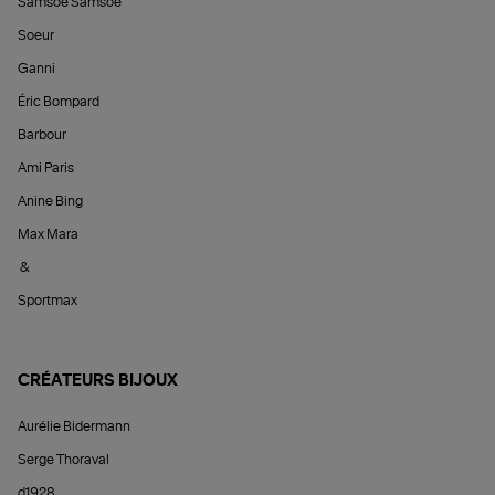
Samsoe Samsoe
Soeur
Ganni
Éric Bompard
Barbour
Ami Paris
Anine Bing
Max Mara
&
Sportmax
CRÉATEURS BIJOUX
Aurélie Bidermann
Serge Thoraval
d1928