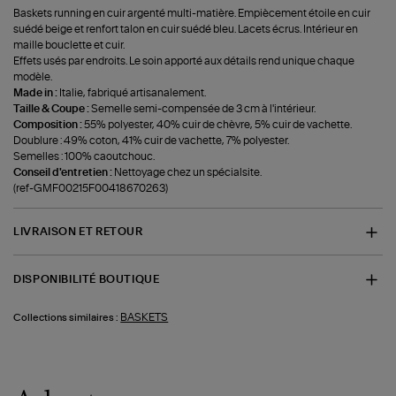
Baskets running en cuir argenté multi-matière. Empiècement étoile en cuir
suédé beige et renfort talon en cuir suédé bleu. Lacets écrus. Intérieur en
maille bouclette et cuir.
Effets usés par endroits. Le soin apporté aux détails rend unique chaque
modèle.
Made in :
Italie, fabriqué artisanalement.
Taille & Coupe :
Semelle semi-compensée de 3 cm à l'intérieur.
Composition :
55% polyester, 40% cuir de chèvre, 5% cuir de vachette.
Doublure : 49% coton, 41% cuir de vachette, 7% polyester.
Semelles : 100% caoutchouc.
Conseil d'entretien :
Nettoyage chez un spécialsite.
(ref-GMF00215F00418670263)
LIVRAISON ET RETOUR
DISPONIBILITÉ BOUTIQUE
BASKETS
Collections similaires :