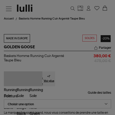
Aller au contenu principal
Accueil
Baskets Homme Running Cuir Argenté Taupe Bleu
SOLDES
-20%
MADE IN EUROPE
GOLDEN GOOSE
Partager
Baskets
Baskets Homme Running Cuir Argenté
380,00 €
Homme
Taupe Bleu
475,00 €
Running
Cuir
Argenté
Taupe
+
7
Bleu
Voir plus
Guide des tailles
Pointure
La marque chaussant grand, nous vous conseillons de prendre une taille en