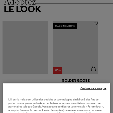
Adoptez
LE LOOK
MADE IN EUROPE
-50%
GOLDEN GOOSE
Pantalon Homme Cory Délavé
Noir
Continuer sans accepter
175,00 €
350,00 €
lulli-sur-la-toile.com utilise des cookies et technologies similaires à des fins de
performance, personnalisation, publicité et analyses, en collaboration avec des
partenaires tels que Google. Vous pouvez configurer vos choix via « Paramétrer »,
accepter l’ensemble des cookies (« J’accepte ») ou refuser ceux non strictement