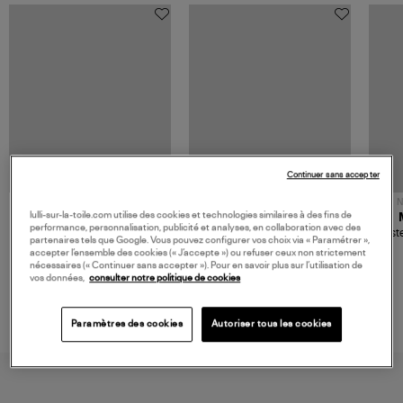
Continuer sans accepter
NOUVELLE COLLECTION
N
lulli-sur-la-toile.com utilise des cookies et technologies similaires à des fins de
JEROME DREYFUSS
TORAL
performance, personnalisation, publicité et analyses, en collaboration avec des
Sac Bobi S Cuir Lamé
Mocassins Killian Sport
Veste
partenaires tels que Google. Vous pouvez configurer vos choix via « Paramétrer »,
Champagne
Mousse
480,00 €
189,00 €
accepter l’ensemble des cookies (« J’accepte ») ou refuser ceux non strictement
nécessaires (« Continuer sans accepter »). Pour en savoir plus sur l’utilisation de
vos données,
consulter notre politique de cookies
Paramètres des cookies
Autoriser tous les cookies