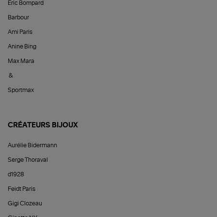
Éric Bompard
Barbour
Ami Paris
Anine Bing
Max Mara
&
Sportmax
CRÉATEURS BIJOUX
Aurélie Bidermann
Serge Thoraval
d1928
Feidt Paris
Gigi Clozeau