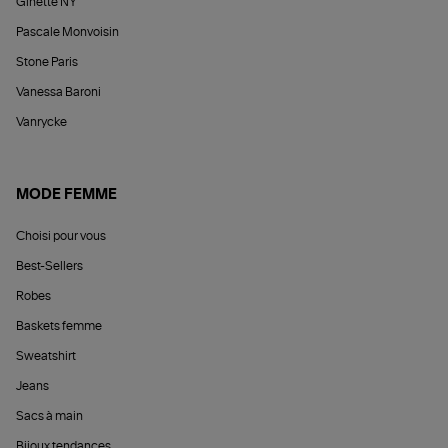
Ginette NY
Pascale Monvoisin
Stone Paris
Vanessa Baroni
Vanrycke
MODE FEMME
Choisi pour vous
Best-Sellers
Robes
Baskets femme
Sweatshirt
Jeans
Sacs à main
Bijoux tendances