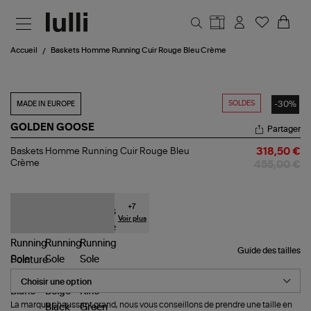
Aller au contenu principal
Accueil
Baskets Homme Running Cuir Rouge Bleu Crème
SOLDES
-30%
MADE IN EUROPE
GOLDEN GOOSE
Partager
Baskets
Baskets Homme Running Cuir Rouge Bleu
318,50 €
Homme
Crème
455,00 €
Running
Cuir
Rouge
Bleu
+
7
Crème
Voir plus
Guide des tailles
Pointure
La marque chaussant grand, nous vous conseillons de prendre une taille en