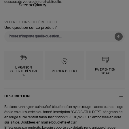
dessous de votre pointure habituelle.
VOTRE CONSEILLÈRE LULLI
Une question sur ce produit ?
LIVRAISON
PAIEMENT EN
OFFERTE DÈS 150
RETOUR OFFERT
3X,4X
€
DESCRIPTION
Baskets running en cuir suédé bleu foncé et nylon rouge. Lacets blancs. Logo
étoile en cuir suédé bleu foncé. Inscription "GGDB ATHL DEPT" sérigraphiée
en rouge sur le renfort talon. Inscription "GGDB/RSOLE" embossée en doré
sur la tige. Doublées en maille bouclette et cuir.
Effets usés par endroits. Le soin apporté aux détails rend unique chaque