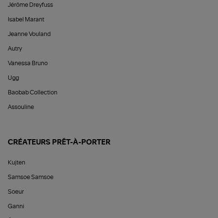
Jérôme Dreyfuss
Isabel Marant
Jeanne Vouland
Autry
Vanessa Bruno
Ugg
Baobab Collection
Assouline
CRÉATEURS PRÊT-À-PORTER
Kujten
Samsoe Samsoe
Soeur
Ganni