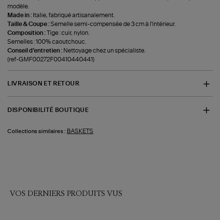
modèle.
Made in :
Italie, fabriqué artisanalement.
Taille & Coupe :
Semelle semi-compensée de 3 cm à l'intérieur.
Composition :
Tige : cuir, nylon.
Semelles : 100% caoutchouc.
Conseil d'entretien :
Nettoyage chez un spécialiste.
(ref-GMF00272F00410440441)
LIVRAISON ET RETOUR
DISPONIBILITÉ BOUTIQUE
BASKETS
Collections similaires :
VOS DERNIERS PRODUITS VUS